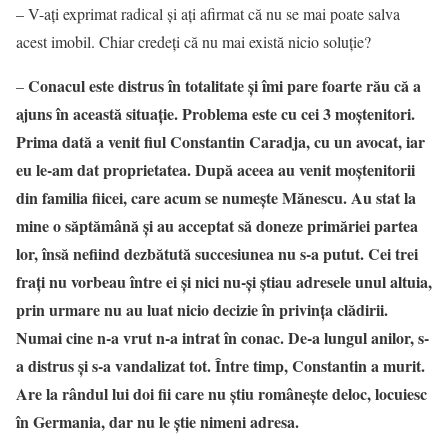
– V-ați exprimat radical și ați afirmat că nu se mai poate salva
acest imobil. Chiar credeți că nu mai există nicio soluție?
Conacul este distrus în totalitate și îmi pare foarte rău că a
–
ajuns în această situație. Problema este cu cei 3 moștenitori.
Prima dată a venit fiul Constantin Caradja, cu un avocat, iar
eu le-am dat proprietatea. După aceea au venit moștenitorii
din familia fiicei, care acum se numește Mănescu. Au stat la
mine o săptămână și au acceptat să doneze primăriei partea
lor, însă nefiind dezbătută succesiunea nu s-a putut. Cei trei
frați nu vorbeau între ei și nici nu-și știau adresele unul altuia,
prin urmare nu au luat nicio decizie în privința clădirii.
Numai cine n-a vrut n-a intrat în conac. De-a lungul anilor, s-
a distrus și s-a vandalizat tot. Între timp, Constantin a murit.
Are la rândul lui doi fii care nu știu românește deloc, locuiesc
în Germania, dar nu le știe nimeni adresa.