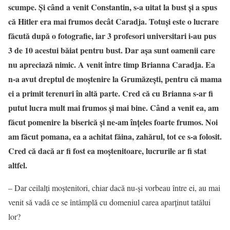
scumpe. Și când a venit Constantin, s-a uitat la bust și a spus
că Hitler era mai frumos decât Caradja. Totuși este o lucrare
făcută după o fotografie, iar 3 profesori universitari i-au pus
3 de 10 acestui băiat pentru bust. Dar așa sunt oamenii care
nu apreciază nimic. A venit între timp Brianna Caradja. Ea
n-a avut dreptul de moștenire la Grumăzești, pentru că mama
ei a primit terenuri în altă parte. Cred că cu Brianna s-ar fi
putut lucra mult mai frumos și mai bine. Când a venit ea, am
făcut pomenire la biserică și ne-am înțeles foarte frumos. Noi
am făcut pomana, ea a achitat făina, zahărul, tot ce s-a folosit.
Cred că dacă ar fi fost ea moștenitoare, lucrurile ar fi stat
altfel.
– Dar ceilalți moștenitori, chiar dacă nu-și vorbeau între ei, au mai
venit să vadă ce se întâmplă cu domeniul carea aparținut tatălui
lor?