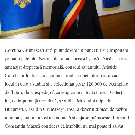
Comuna Grumăzești ar fi putut deveni un punct turistic important
pe harta județului Neamț, dar a ratat această șansă. Dacă ar fi fost
amenajat drept casă memorială, conacul savantului Aristide
Caradja ar fi atras, cu siguranță, mulți oameni dornici să vadă
locul în care a studiat și a colecționat peste 120.000 de exemplare
de fluturi, după expediții făcute aproape în toată lumea. Colecția
lui, de importanță mondială, se află la Muzeul Antipa din
București. Casa din Grumăzești, însă, a devenit subiect de război
între moștenitori, a fost abandonată și deja se prăbușește. Primarul
Constantin Matasă consideră că imobilul nu mai poate fi salvat.