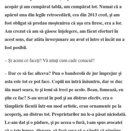
acopăr și am cumpărat tablă, am cumpărat tot. Numai că a
apărut una din legile retrocedării, cea din 2013 cred, și am
fost obligat să predau moștenirea că așa era firesc, era a lor.
Am crezut că am să găsesc înțelegere, am făcut eforturi în
acest sens, dar atâta înverșunare au avut ei între ei încât nu a
fost posibil.
– Și acum ce faceți? Vă uitați cum cade conacul?
Dar ce să fac altceva? Pun o banderolă de jur împrejur și
–
asta este tot ce pot face. Copiii nu intră înăuntru, dar se duc
ăia mari seara, te și temi să treci pe acolo. Beau, fumează, eu
știu ce fac? S-au urcat în pod și au distrus efectiv, era o
tâmplărie făcută într-un mod artistic, erau ornamente pe la
acoperiș, au distrus tot. Proprietarilor nu le-a păsat niciodată.
Le-am dat și o pădure, și pe aceea o fură, i-am spus avocatei
că o taie lumea, dispare, să facă ceva să o vândă că rămâne