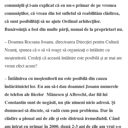
comuniștii și i-am explicat că eu nu-s primar de pe vremea
comuniștilor, că vreau din tot sufletul să reabilităm clădirea,
că sunt posibilități să ne ajute Ordinul arhitecților.
Bunăvoință a fost din multe părți, numai de la proprietari nu.
– Doamna Rocsana Josanu, directoarea Direcției pentru Cultură
Neamț, spunea că o să vă roage să organizați o întâlnire cu
moștenitorii. Credeți că această întâlnire este posibilă și ar mai are
vreun efect acum?
Întâlnirea cu moștenitorii nu este posibilă din cauza
–
îndărătniciei lor. Eu am să-i dau doamnei Josanu numerele
de telefon ale fiicelor Mănescu și Albrecht, dar fiii lui
Constantin sunt de negăsit, nu știe nimeni nicio adresă. Și
dumneaei să discute, să vadă cum pun problema. Dar în
clădire a plouat ani de zile și este distrusă iremediabil. Când
am intrat eu primar în 2000, după 2-3 ani de zile am vrut s-o