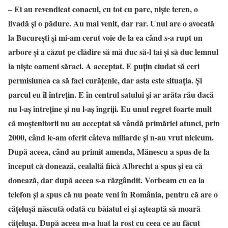
Ei au revendicat conacul, cu tot cu parc, niște teren, o
–
livadă și o pădure. Au mai venit, dar rar. Unul are o avocată
la București și mi-am cerut voie de la ea când s-a rupt un
arbore și a căzut pe clădire să mă duc să-l tai și să duc lemnul
la niște oameni săraci. A acceptat. E puțin ciudat să ceri
permisiunea ca să faci curățenie, dar asta este situația. Și
parcul eu îl întrețin. E în centrul satului și ar arăta rău dacă
nu l-aș întreține și nu l-aș îngriji. Eu unul regret foarte mult
că moștenitorii nu au acceptat să vândă primăriei atunci, prin
2000, când le-am oferit câteva miliarde și n-au vrut nicicum.
După aceea, când au primit amenda, Mănescu a spus de la
început că donează, cealaltă fiică Albrecht a spus și ea că
donează, dar după aceea s-a răzgândit. Vorbeam cu ea la
telefon și a spus că nu poate veni în România, pentru că are o
cățelușă născută odată cu băiatul ei și așteaptă să moară
cățelușa. După aceea m-a luat la rost cu ceea ce au făcut