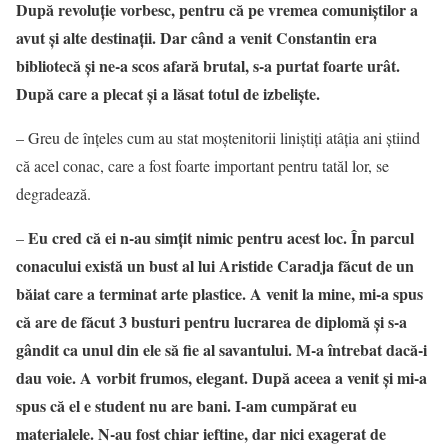
După revoluție vorbesc, pentru că pe vremea comuniștilor a
avut și alte destinații. Dar când a venit Constantin era
bibliotecă și ne-a scos afară brutal, s-a purtat foarte urât.
După care a plecat și a lăsat totul de izbeliște.
– Greu de înțeles cum au stat moștenitorii liniștiți atâția ani știind
că acel conac, care a fost foarte important pentru tatăl lor, se
degradează.
Eu cred că ei n-au simțit nimic pentru acest loc. În parcul
–
conacului există un bust al lui Aristide Caradja făcut de un
băiat care a terminat arte plastice. A venit la mine, mi-a spus
că are de făcut 3 busturi pentru lucrarea de diplomă și s-a
gândit ca unul din ele să fie al savantului. M-a întrebat dacă-i
dau voie. A vorbit frumos, elegant. După aceea a venit și mi-a
spus că el e student nu are bani. I-am cumpărat eu
materialele. N-au fost chiar ieftine, dar nici exagerat de