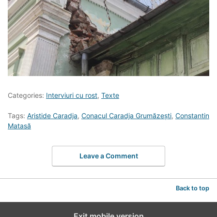
Categories:
Interviuri cu rost
,
Texte
Tags:
Aristide Caradja
,
Conacul Caradja Grumăzești
,
Constantin
Matasă
Leave a Comment
Back to top
Exit mobile version