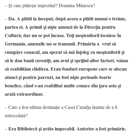
– Și cine plătește impozitul? Doamna Mănescu?
Da. A plătit la început, după aceea a plătit numai o treime,
–
partea ei. A primit și niște amenzi de la Direcția pentru
Cultură, dar nu se pot încasa. Toți moștenitorii locuiesc în
Germania, amenzile nu se transmit. Primăria a vrut să
cumpăre conacul, am sperat să mă înțeleg cu moștenitorii și
să le dau banii cuveniți, am avut și sprijiul altor factori, voiam
să reabilităm clădirea. Erau fonduri europene care se alocau
atunci și pentru parcuri, au fost niște perioade foarte
benefice, când s-au reabilitat multe conace din țara asta și
arată extraordinar.
– Care a fost ultima destinație a Casei Caradja înainte de a fi
retrocedată?
Era Bibliotecă și arăta impecabil. Anterior a fost primărie.
–