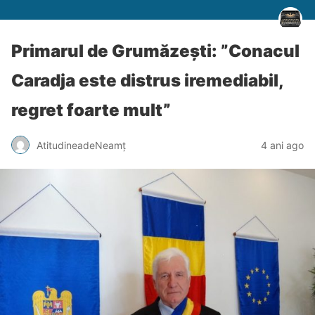
Primarul de Grumăzești: ”Conacul
Caradja este distrus iremediabil,
regret foarte mult”
AtitudineadeNeamț
4 ani ago