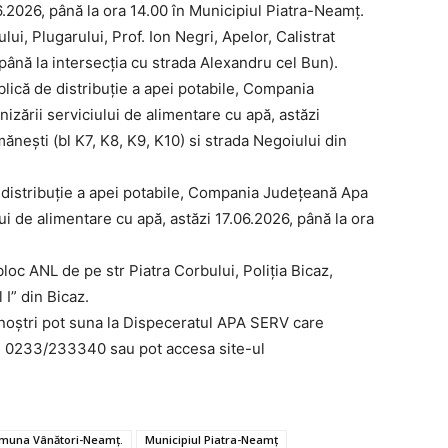
6.2026, până la ora 14.00 în Municipiul Piatra-Neamț.
dului, Plugarului, Prof. Ion Negri, Apelor, Calistrat
nă la intersecția cu strada Alexandru cel Bun).
lică de distribuție a apei potabile, Compania
izării serviciului de alimentare cu apă, astăzi
ănești (bl K7, K8, K9, K10) si strada Negoiului din
 distribuție a apei potabile, Compania Județeană Apa
lui de alimentare cu apă, astăzi 17.06.2026, până la ora
, bloc ANL de pe str Piatra Corbului, Poliția Bicaz,
 I” din Bicaz.
 noștri pot suna la Dispeceratul APA SERV care
n 0233/233340 sau pot accesa site-ul
muna Vânători-Neamț.
Municipiul Piatra-Neamț