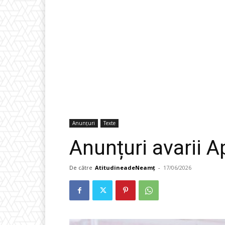
Anunțuri
Texte
Anunțuri avarii A
De către
AtitudineadeNeamț
-
17/06/2026