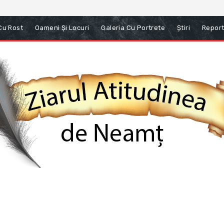
 Cu Rost
Oameni Și Locuri
Galeria Cu Portrete
Știri
Report