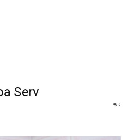
pa Serv
0