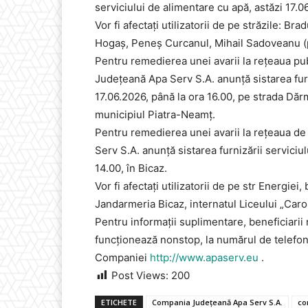
serviciului de alimentare cu apă, astăzi 17.0
Vor fi afectați utilizatorii de pe străzile: Bra
Hogaș, Peneș Curcanul, Mihail Sadoveanu (pâ
Pentru remedierea unei avarii la rețeaua pub
Județeană Apa Serv S.A. anunță sistarea furn
17.06.2026, până la ora 16.00, pe strada Dărm
municipiul Piatra-Neamț.
Pentru remedierea unei avarii la rețeaua de
Serv S.A. anunță sistarea furnizării serviciu
14.00, în Bicaz.
Vor fi afectați utilizatorii de pe str Energiei
Jandarmeria Bicaz, internatul Liceului „Carol
Pentru informații suplimentare, beneficiarii
funcționează nonstop, la numărul de telefo
Companiei
http://www.apaserv.eu
.
Post Views:
200
ETICHETE
Compania Județeană Apa Serv S.A.
co