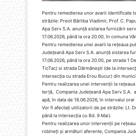
Pentru remedierea unor avarii identificate la
străzile: Preot Bârliba Vladimir, Prof. C. P
Apa Serv S.A. anunță sistarea furnizării serv
17.06.2026, până la ora 20.00, în comuna Vâ
Pentru remedierea unei avarii la rețeaua pub
Județeană Apa Serv S.A. anunță sistarea furn
17.06.2026, până la ora 20.00, pe strada 1 D
TicTac) si strada Dărmănești (de la intersecț
intersecția cu strada Erou Bucur) din munic
Pentru realizarea unei intervenții la rețeaua 
terță, Compania Județeană Apa Serv S.A. anu
apă, în data de 18.06.2026, în intervalul ora
Vor fi afectați utilizatorii de pe străzile: L
până la intersecția cu Bd. 9 Mai).
Pentru realizarea unor intervenții pe rețeaua
robineți și armături aferente, Compania Jud