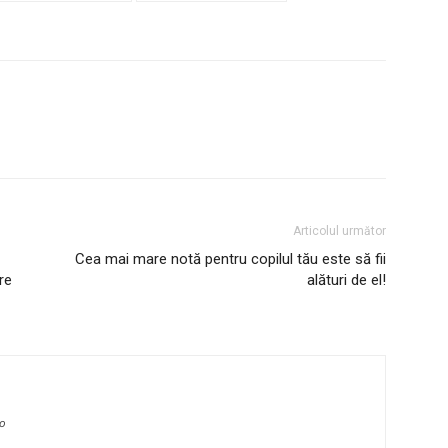
Articolul următor
Cea mai mare notă pentru copilul tău este să fii
re
alături de el!
ro