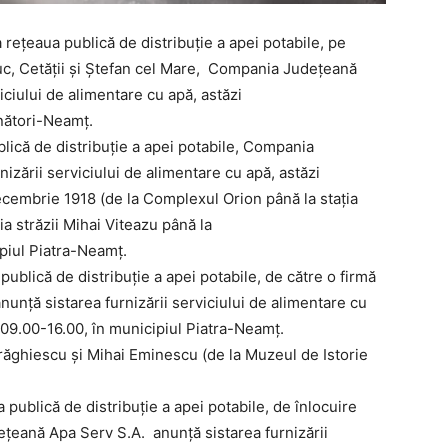
 rețeaua publică de distribuție a apei potabile, pe
apuc, Cetății și Ștefan cel Mare, Compania Județeană
iciului de alimentare cu apă, astăzi
nători-Neamț.
lică de distribuție a apei potabile, Compania
izării serviciului de alimentare cu apă, astăzi
ecembrie 1918 (de la Complexul Orion până la stația
ia străzii Mihai Viteazu până la
ipiul Piatra-Neamț.
publică de distribuție a apei potabile, de către o firmă
nță sistarea furnizării serviciului de alimentare cu
r 09.00-16.00, în municipiul Piatra-Neamț.
t. Drăghiescu și Mihai Eminescu (de la Muzeul de Istorie
 publică de distribuție a apei potabile, de înlocuire
ețeană Apa Serv S.A. anunță sistarea furnizării