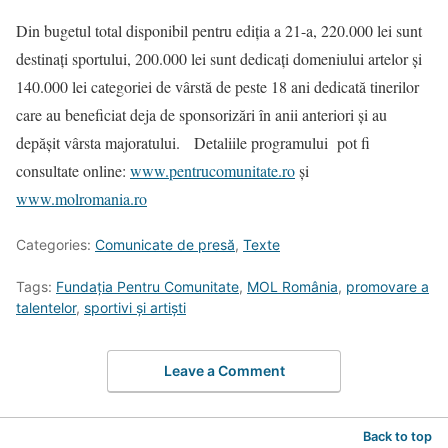
Din bugetul total disponibil pentru ediția a 21-a, 220.000 lei sunt
destinați sportului, 200.000 lei sunt dedicați domeniului artelor și
140.000 lei categoriei de vârstă de peste 18 ani dedicată tinerilor
care au beneficiat deja de sponsorizări în anii anteriori și au
depășit vârsta majoratului. Detaliile programului pot fi
consultate online:
www.pentrucomunitate.ro
și
www.molromania.ro
Categories:
Comunicate de presă
,
Texte
Tags:
Fundația Pentru Comunitate
,
MOL România
,
promovare a
talentelor
,
sportivi și artiști
Leave a Comment
Back to top