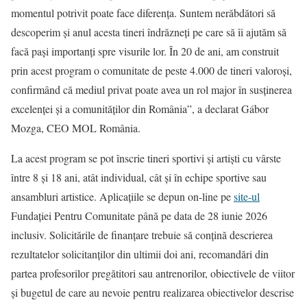
momentul potrivit poate face diferența. Suntem nerăbdători să
descoperim și anul acesta tineri îndrăzneți pe care să îi ajutăm să
facă pași importanți spre visurile lor. În 20 de ani, am construit
prin acest program o comunitate de peste 4.000 de tineri valoroși,
confirmând că mediul privat poate avea un rol major în susținerea
excelenței și a comunităților din România”, a declarat Gábor
Mozga, CEO MOL România.
La acest program se pot înscrie tineri sportivi și artiști cu vârste
între 8 și 18 ani, atât individual, cât și în echipe sportive sau
ansambluri artistice. Aplicațiile se depun on-line pe
site-ul
Fundației Pentru Comunitate până pe data de 28 iunie 2026
inclusiv. Solicitările de finanțare trebuie să conțină descrierea
rezultatelor solicitanților din ultimii doi ani, recomandări din
partea profesorilor pregătitori sau antrenorilor, obiectivele de viitor
și bugetul de care au nevoie pentru realizarea obiectivelor descrise