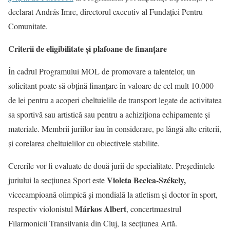
declarat András Imre, directorul executiv al Fundației Pentru
Comunitate.
Criterii de eligibilitate și plafoane de finanțare
În cadrul Programului MOL de promovare a talentelor, un
solicitant poate să obțină finanțare în valoare de cel mult 10.000
de lei pentru a acoperi cheltuielile de transport legate de activitatea
sa sportivă sau artistică sau pentru a achiziționa echipamente și
materiale. Membrii juriilor iau în considerare, pe lângă alte criterii,
și corelarea cheltuielilor cu obiectivele stabilite.
Cererile vor fi evaluate de două jurii de specialitate. Președintele
Violeta Beclea-Székely,
juriului la secțiunea Sport este
vicecampioană olimpică și mondială la atletism și doctor în sport,
Márkos Albert
respectiv violonistul
, concertmaestrul
Filarmonicii Transilvania din Cluj, la secțiunea Artă.