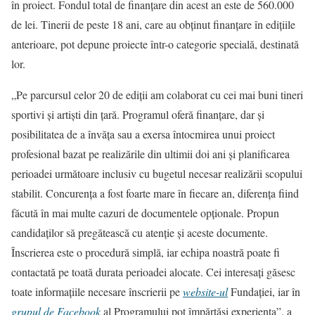
în proiect. Fondul total de finanțare din acest an este de 560.000
de lei. Tinerii de peste 18 ani, care au obținut finanțare în edițiile
anterioare, pot depune proiecte într-o categorie specială, destinată
lor.
„Pe parcursul celor 20 de ediții am colaborat cu cei mai buni tineri
sportivi și artiști din țară. Programul oferă finanțare, dar și
posibilitatea de a învăța sau a exersa întocmirea unui proiect
profesional bazat pe realizările din ultimii doi ani și planificarea
perioadei următoare inclusiv cu bugetul necesar realizării scopului
stabilit. Concurența a fost foarte mare în fiecare an, diferența fiind
făcută în mai multe cazuri de documentele opționale. Propun
candidaților să pregătească cu atenție și aceste documente.
Înscrierea este o procedură simplă, iar echipa noastră poate fi
contactată pe toată durata perioadei alocate. Cei interesați găsesc
toate informațiile necesare înscrierii pe
website-ul
Fundației, iar în
grupul de Facebook
al Programului pot împărtăși experiența”, a