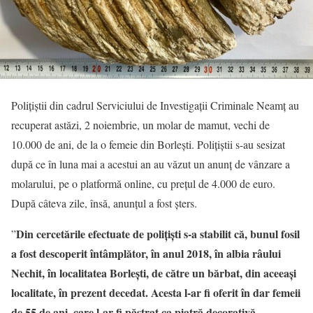
Polițiștii din cadrul Serviciului de Investigații Criminale Neamț au
recuperat astăzi, 2 noiembrie, un molar de mamut, vechi de
10.000 de ani, de la o femeie din Borlești. Polițiștii s-au sesizat
după ce în luna mai a acestui an au văzut un anunț de vânzare a
molarului, pe o platformă online, cu prețul de 4.000 de euro.
După câteva zile, însă, anunțul a fost șters.
Din cercetările efectuate de polițiști s-a stabilit că, bunul fosil
”
a fost descoperit întâmplător, în anul 2018, în albia râului
Nechit, în localitatea Borlești, de către un bărbat, din aceeași
localitate, în prezent decedat. Acesta l-ar fi oferit în dar femeii
de 55 de ani, care l-ar fi păstrat ca piatră decorativă,