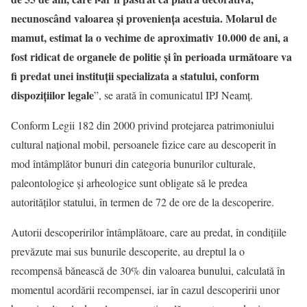
necunoscând valoarea și proveniența acestuia. Molarul de
mamut, estimat la o vechime de aproximativ 10.000 de ani, a
fost ridicat de organele de politie și în perioada următoare va
fi predat unei instituții specializata a statului, conform
dispozițiilor legale
”, se arată în comunicatul IPJ Neamț.
Conform Legii 182 din 2000 privind protejarea patrimoniului
cultural național mobil, persoanele fizice care au descoperit în
mod întâmplător bunuri din categoria bunurilor culturale,
paleontologice și arheologice sunt obligate să le predea
autorităților statului, în termen de 72 de ore de la descoperire.
Autorii descoperirilor întâmplătoare, care au predat, în condițiile
prevăzute mai sus bunurile descoperite, au dreptul la o
recompensă bănească de 30% din valoarea bunului, calculată în
momentul acordării recompensei, iar în cazul descoperirii unor