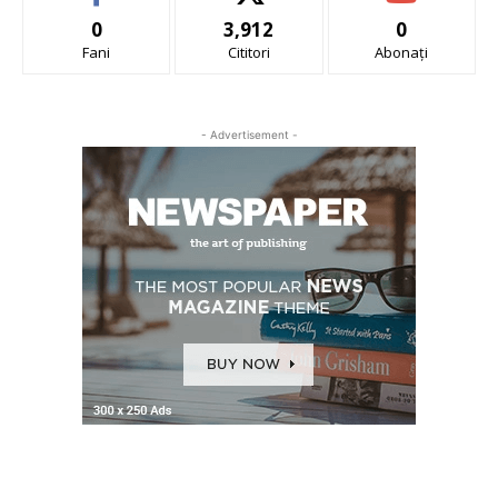
0
3,912
0
Fani
Cititori
Abonați
- Advertisement -