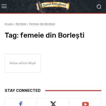
Acasă
Etichete
Femeie din Borlești
Tag:
femeie din Borlești
Niciun articol afișat
STAY CONNECTED