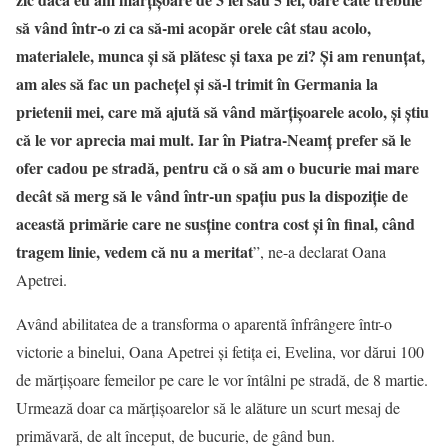
să vând într-o zi ca să-mi acopăr orele cât stau acolo,
materialele, munca și să plătesc și taxa pe zi? Și am renunțat,
am ales să fac un pachețel și să-l trimit în Germania la
prietenii mei, care mă ajută să vând mărțișoarele acolo, și știu
că le vor aprecia mai mult. Iar în Piatra-Neamț prefer să le
ofer cadou pe stradă, pentru că o să am o bucurie mai mare
decât să merg să le vând într-un spațiu pus la dispoziție de
această primărie care ne susține contra cost și în final, când
tragem linie, vedem că nu a meritat
”, ne-a declarat Oana
Apetrei.
Având abilitatea de a transforma o aparentă înfrângere într-o
victorie a binelui, Oana Apetrei și fetița ei, Evelina, vor dărui 100
de mărțișoare femeilor pe care le vor întâlni pe stradă, de 8 martie.
Urmează doar ca mărțișoarelor să le alăture un scurt mesaj de
primăvară, de alt început, de bucurie, de gând bun.