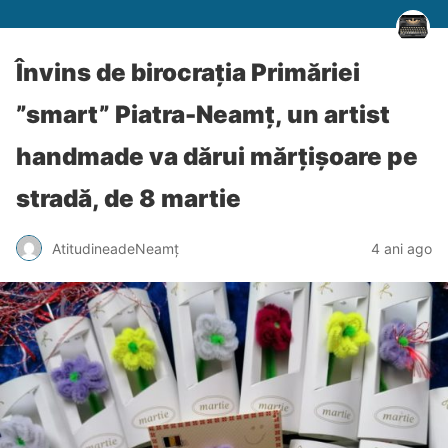
Învins de birocrația Primăriei
”smart” Piatra-Neamț, un artist
handmade va dărui mărțișoare pe
stradă, de 8 martie
AtitudineadeNeamț
4 ani ago