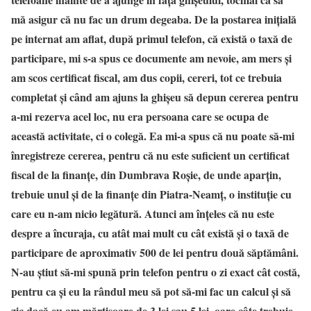
mă asigur că nu fac un drum degeaba. De la postarea inițială
pe internat am aflat, după primul telefon, că există o taxă de
participare, mi s-a spus ce documente am nevoie, am mers și
am scos certificat fiscal, am dus copii, cereri, tot ce trebuia
completat și când am ajuns la ghișeu să depun cererea pentru
a-mi rezerva acel loc, nu era persoana care se ocupa de
această activitate, ci o colegă. Ea mi-a spus că nu poate să-mi
înregistreze cererea, pentru că nu este suficient un certificat
fiscal de la finanțe, din Dumbrava Roșie, de unde aparțin,
trebuie unul și de la finanțe din Piatra-Neamț, o instituție cu
care eu n-am nicio legătură. Atunci am înțeles că nu este
despre a încuraja, cu atât mai mult cu cât există și o taxă de
participare de aproximativ 500 de lei pentru două săptămâni.
N-au știut să-mi spună prin telefon pentru o zi exact cât costă,
pentru ca și eu la rândul meu să pot să-mi fac un calcul și să
zic dacă eu am mărțișoare de 3 lei sau 5 lei, oare câte trebuie