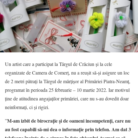
Un artist care a participat la Târgul de Crăciun și la cele
organizate de Camera de Comerț, nu a reușit să-și asigure un loc
de 2 metri pătrați la Târgul de mărțișor al Primăriei Piatra-Neamț,
programat în perioada 25 februarie – 10 martie 2022. Iar motivul
ține de atitudinea angajaților primăriei, care nu s-au dovedit doar
neinformați, ci și rigizi.
M-am izbit de birocrație și de oameni incompetenți, care nu
”
au fost capabili să-mi dea o informație prin telefon. Am dat 3
telefoane înainte de a ajunge în fața ghișeului, tocmai ca să