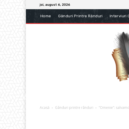
joi, august 6, 2026
Home
Gânduri Printre Rânduri
Interviuri
Acasă
Gânduri printre rânduri
”Omenie”: salvamont