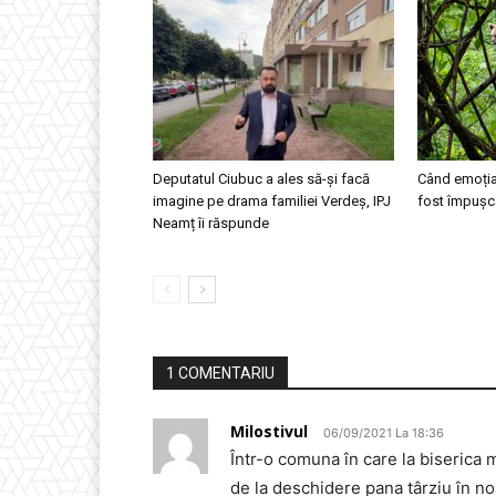
Deputatul Ciubuc a ales să-și facă
Când emoția 
imagine pe drama familiei Verdeș, IPJ
fost împușca
Neamț îi răspunde
1 COMENTARIU
Milostivul
06/09/2021 La 18:36
Într-o comuna în care la biserica 
de la deschidere pana târziu în no