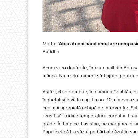
Motto:
”Abia atunci când omul are compasiun
Buddha
Acum vreo două zile, într-un mall din Botoșa
mânca. Nu a sărit nimeni să-l ajute, pentru 
Astăzi, 6 septembrie, în comuna Ceahlău, din
înghețat și lovit la cap. La ora 10, cineva a s
cea mai apropiată echipă de intervenție. Sal
reușit să-i ridice temperatura corpului. L-a
grade. În timp ce-l asistau, pe marginea drum
Papalicef că l-a văzut pe bărbat căzut în șanț