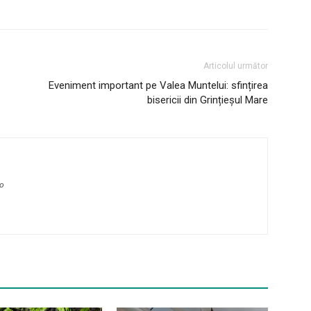
Articolul următor
Eveniment important pe Valea Muntelui: sfințirea
bisericii din Grințieșul Mare
ro