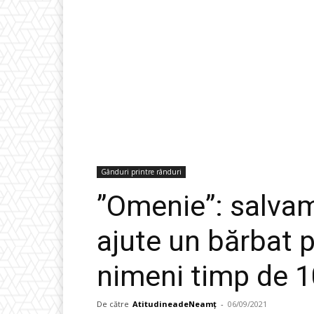
Gânduri printre rânduri
”Omenie”: salvam
ajute un bărbat p
nimeni timp de 1
De către
AtitudineadeNeamț
-
06/09/2021