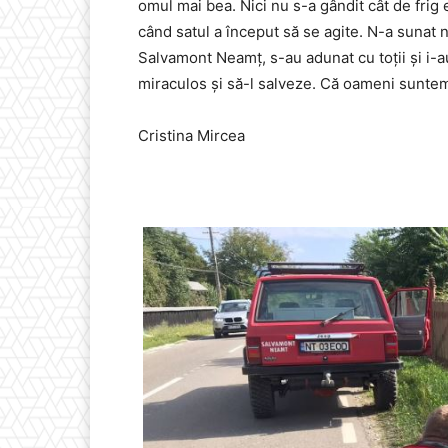
omul mai bea. Nici nu s-a gândit cât de frig e
când satul a început să se agite. N-a sunat 
Salvamont Neamț, s-au adunat cu toții și i-au
miraculos și să-l salveze. Că oameni suntem
Cristina Mircea