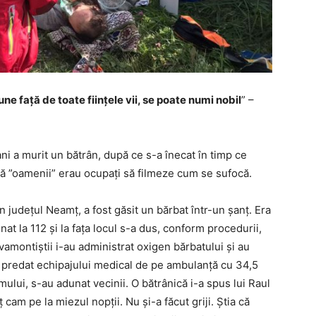
e față de toate ființele vii, se poate numi nobil
” –
ni a murit un bătrân, după ce s-a înecat în timp ce
că ”oamenii” erau ocupați să filmeze cum se sufocă.
 județul Neamț, a fost găsit un bărbat într-un șanț. Era
unat la 112 și la fața locul s-a dus, conform procedurii,
vamontiștii i-au administrat oxigen bărbatului și au
u predat echipajului medical de pe ambulanță cu 34,5
ului, s-au adunat vecinii. O bătrânică i-a spus lui Raul
 cam pe la miezul nopții. Nu și-a făcut griji. Știa că