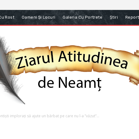
 Cu Rost
Oameni Și Locuri
Galeria Cu Portrete
Știri
Report
iști implorați să ajute un bărbat pe care nu l-a ”văzut”...