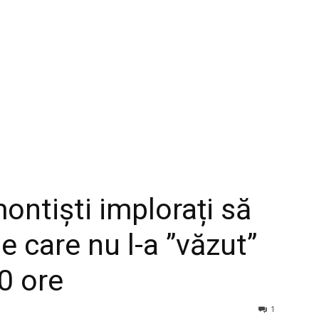
ontiști implorați să
e care nu l-a ”văzut”
0 ore
1