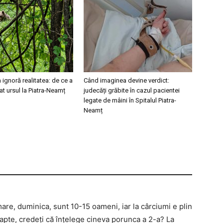
ignoră realitatea: de ce a
Când imaginea devine verdict:
t ursul la Piatra-Neamț
judecăți grăbite în cazul pacientei
legate de mâini în Spitalul Piatra-
Neamț
mare, duminica, sunt 10-15 oameni, iar la cârciumi e plin
apte, credeți că înțelege cineva porunca a 2-a? La