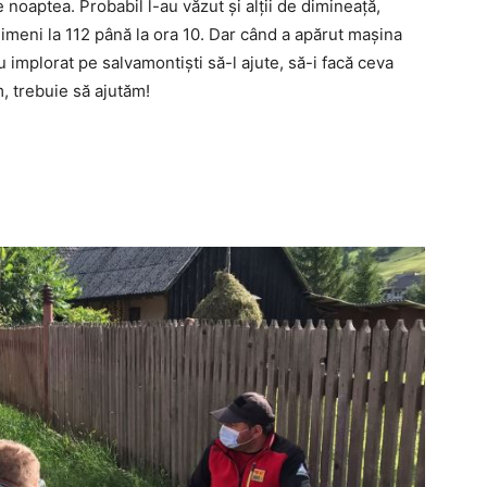
 noaptea. Probabil l-au văzut și alții de dimineață,
nimeni la 112 până la ora 10. Dar când a apărut mașina
 implorat pe salvamontiști să-l ajute, să-i facă ceva
, trebuie să ajutăm!