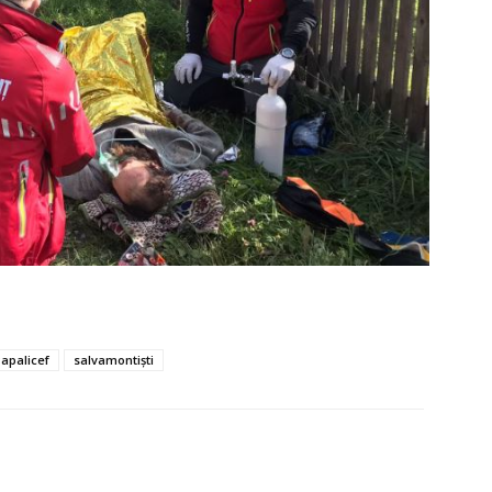
Papalicef
salvamontiști