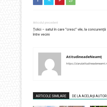
Articolul precedent
Țolici – satul în care ”cresc” vile, la concurență
între vecini
AtitudineadeNeamț
https://ziarulatitudineadeneamt.
ARTICOLE SIMILARE
DE LA ACELAȘI AUTOR