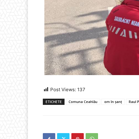
Post Views:
137
ETICHETE
Comuna Ceahlău
om în șanț
Raul 