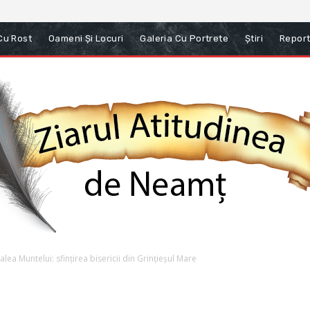
 Cu Rost
Oameni Și Locuri
Galeria Cu Portrete
Știri
Report
ea Muntelui: sfințirea bisericii din Grințieșul Mare