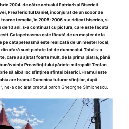
rie 2004, de către actualul Patriarh al Bisericii
i, Preafericitul Daniel, înconjurat de un sobor de
 toarne temelia, în 2005-2006 s-a ridicat biserica, s-
mp de 10 ani, s-a continuat cu pictura, care este făcută
ești. Catapeteasma este făcută de un meșter de la
de pe catapeteasmă este realizată de un meșter local,
 din afară sunt pictate tot de dumnealui. Totul s-a
e, care au ajutat foarte mult, de la prima piatră, până
 bunăvoința Preasfințitului părinte mitropolit Teofan
e să aibă loc sfințirea sfintei biserici. Hramul este
rohia are hramul Duminica tuturor sfinților, după
c
”, ne-a declarat preotul paroh Gheorghe Simionescu.