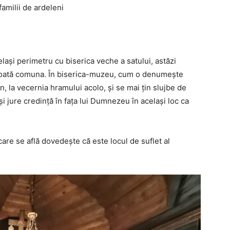
familii de ardeleni
elași perimetru cu biserica veche a satului, astăzi
 toată comuna. În biserica-muzeu, cum o denumește
n, la vecernia hramului acolo, și se mai țin slujbe de
i jure credință în fața lui Dumnezeu în același loc ca
 care se află dovedește că este locul de suflet al