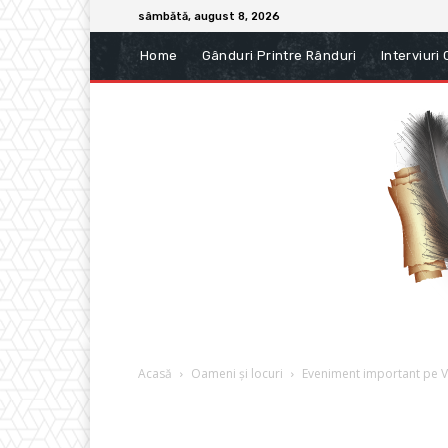
sâmbătă, august 8, 2026
Home
Gânduri Printre Rânduri
Interviuri
Acasă
Oameni și locuri
Eveniment important pe Val