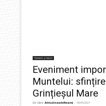
Oameni și locuri
Eveniment impor
Muntelui: sfințire
Grințieșul Mare
De către
AtitudineadeNeamț
-
08/09/2021