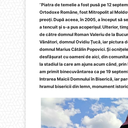
”
Piatra de temelie a fost pusă pe 12 septemb
Ortodoxe Române, fost Mitropolit al Moldove
preoți. După aceea, în 2005, a început să se
a tencuit și s-a pus acoperișul. Ulterior, ti
de către domnul Roman Valeriu de la Bucur
Vânători, domnul Ovidiu Țucă, iar pictura 
domnul Marius Cătălin Popovici. Și ocnițele
desfășurat cu oameni de aici, din comunitat
la stadiul la care am ajuns acum când, prin
am primit binecuvântarea ca pe 19 septembri
Intrarea Maicii Domnului în Biserică, iar pa
hramul bisericii din lemn, monument istori