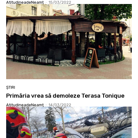
AtitudineadeNeamț
-
15/03/2022
ȘTIRI
Primăria vrea să demoleze Terasa Tonique
AtitudineadeNeamț
-
14/03/2022