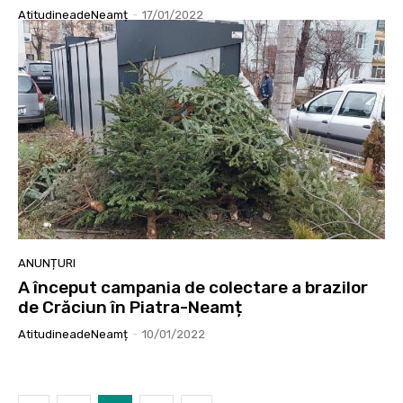
AtitudineadeNeamț
-
17/01/2022
ANUNȚURI
A început campania de colectare a brazilor
de Crăciun în Piatra-Neamț
AtitudineadeNeamț
-
10/01/2022