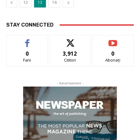
12
13
14
STAY CONNECTED
0
3,912
0
Fani
Cititori
Abonați
- Advertisement -