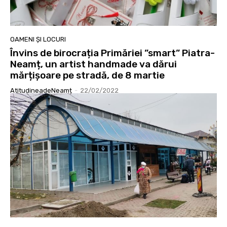
OAMENI ȘI LOCURI
Învins de birocrația Primăriei ”smart” Piatra-
Neamț, un artist handmade va dărui
mărțișoare pe stradă, de 8 martie
AtitudineadeNeamț
-
22/02/2022