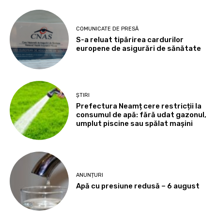
COMUNICATE DE PRESĂ
S-a reluat tipărirea cardurilor
europene de asigurări de sănătate
ȘTIRI
Prefectura Neamț cere restricții la
consumul de apă: fără udat gazonul,
umplut piscine sau spălat mașini
ANUNȚURI
Apă cu presiune redusă – 6 august