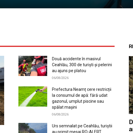
, după ce-a apărut de mai multe ori în apropierea gospodăriilor
R
Două accidente în masivul
Ceahlău, 300 de turiști și pelerini
au ajuns pe platou
06/08/2026
Prefectura Neamț cere restricții
la consumul de apă: fără udat
gazonul, umplut piscine sau
spălat mașini
06/08/2026
D
Urs semnalat pe Ceahlău, turiștii
a
au primit mesaj RO-ALERT