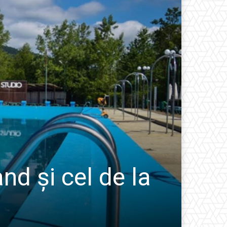
ȘTIRI
nd și cel de la
Urs
mul