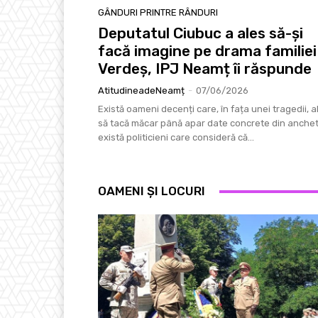
GÂNDURI PRINTRE RÂNDURI
Deputatul Ciubuc a ales să-și
facă imagine pe drama familiei
Verdeș, IPJ Neamț îi răspunde
AtitudineadeNeamț
-
07/06/2026
Există oameni decenți care, în fața unei tragedii, a
să tacă măcar până apar date concrete din anchetă
există politicieni care consideră că...
OAMENI ȘI LOCURI