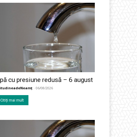
pă cu presiune redusă – 6 august
titudineadeNeamț
-
06/08/2026
Citiți mai mult