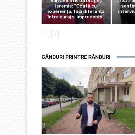
Salvamontistul Dragoș
„Teatrul
Ieremie: ”Odată cu
sentim
experiența, faci diferența
intervi
între curaj și imprudență”
GÂNDURI PRINTRE RÂNDURI