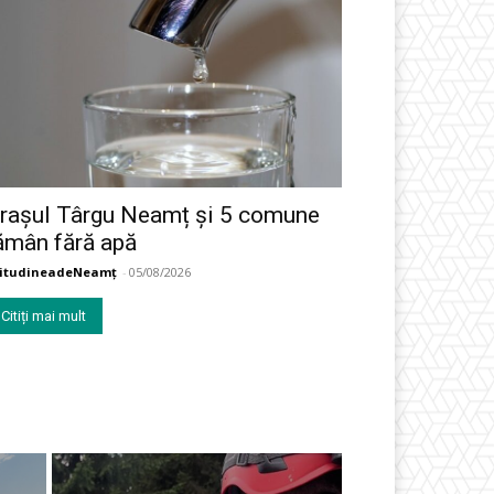
rașul Târgu Neamț și 5 comune
ămân fără apă
titudineadeNeamț
-
05/08/2026
Citiți mai mult