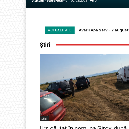
AtitudineadeNeamț
-
07/08/2026
0
Urs căutat în comuna Girov
ACTUALITATE
Știri
Știri
Urs căutat în comuna Girov, după