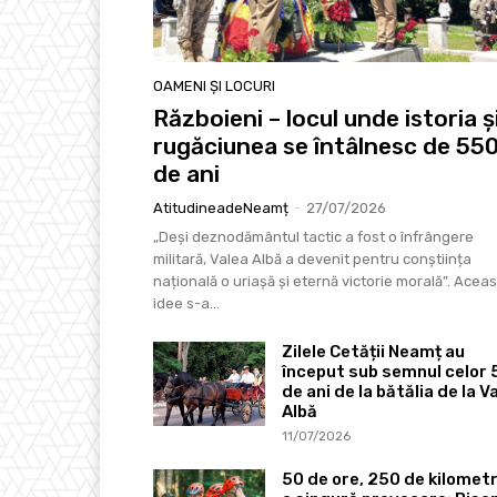
OAMENI ȘI LOCURI
Războieni – locul unde istoria ș
rugăciunea se întâlnesc de 55
de ani
AtitudineadeNeamț
-
27/07/2026
„Deși deznodământul tactic a fost o înfrângere
militară, Valea Albă a devenit pentru conștiința
națională o uriașă și eternă victorie morală”. Acea
idee s-a...
Zilele Cetății Neamț au
început sub semnul celor
de ani de la bătălia de la V
Albă
11/07/2026
50 de ore, 250 de kilometri