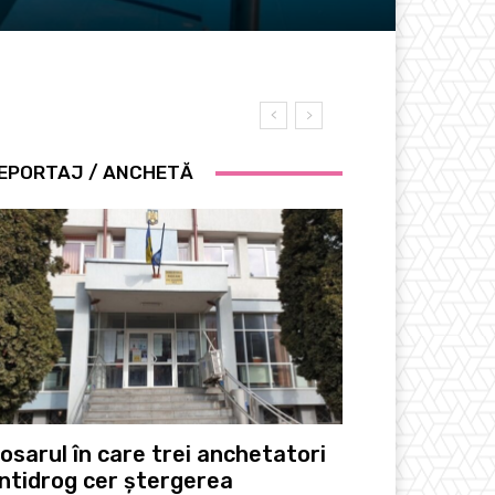
Atitudine
EPORTAJ / ANCHETĂ
osarul în care trei anchetatori
ntidrog cer ștergerea