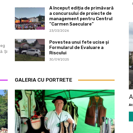
A început ediția de primăvară
a concursului de proiecte de
management pentru Centrul
”Carmen Saeculare”
23/03/2026
Povestea unui fete ucise și
leg
Formularul de Evaluare a
. Și
Riscului
30/09/2025
GALERIA CU PORTRETE
A
A