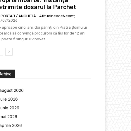
etrimite dosarul la Parchet
EPORTAJ / ANCHETĂ
AtitudineadeNeamț
-
2/07/2026
 aproape cinci ani, doi părinți din Piatra Șoimului
cearcă să convingă procurorii că fiul lor de 12 ani
 poate fi singurul vinovat...
Arhive
august 2026
iulie 2026
iunie 2026
mai 2026
aprilie 2026