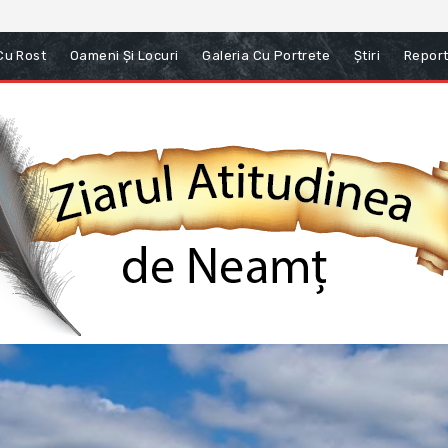
 Cu Rost
Oameni Și Locuri
Galeria Cu Portrete
Știri
Report