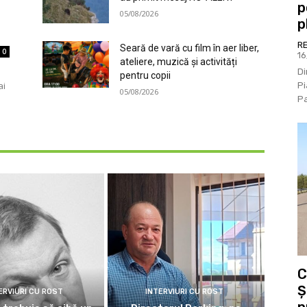
p
05/08/2026
p
R
Seară de vară cu film în aer liber,
0
1
ateliere, muzică și activități
Di
pentru copii
ai
Pi
05/08/2026
Pa
C
Ș
ERVIURI CU ROST
INTERVIURI CU ROST
p