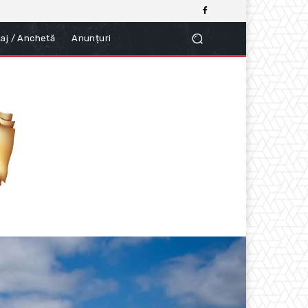
aj / Anchetă
Anunțuri