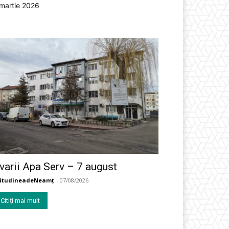
martie 2026
varii Apa Serv – 7 august
titudineadeNeamț
-
07/08/2026
Citiți mai mult