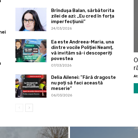
n
Brîndușa Balan, sărbătorita
zilei de azi: „Eu cred în forța
imperfecțiunii”
24/03/2026
nei
Ea este Andreea-Maria, una
dintre vocile Poliției Neamț,
vă invităm să-i descoperiți
povestea
O
n
07/03/2026
r
A
Delia Ailenei: ”Fără dragoste
nu poți să faci această
meserie”
06/03/2026