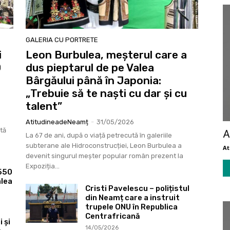
GALERIA CU PORTRETE
i
Leon Burbulea, meșterul care a
0
dus pieptarul de pe Valea
Bârgăului până în Japonia:
„Trebuie să te naști cu dar și cu
talent”
AtitudineadeNeamț
-
31/05/2026
stă
A
La 67 de ani, după o viață petrecută în galeriile
subterane ale Hidroconstrucției, Leon Burbulea a
A
devenit singurul meșter popular român prezent la
Expoziția...
 550
alea
Cristi Pavelescu – polițistul
din Neamț care a instruit
trupele ONU în Republica
Centrafricană
 și
14/05/2026