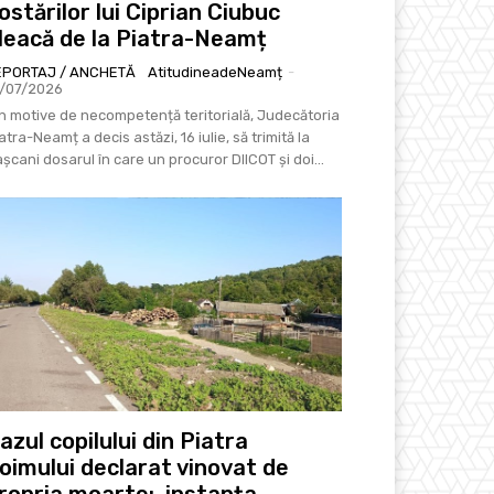
ostărilor lui Ciprian Ciubuc
leacă de la Piatra-Neamț
EPORTAJ / ANCHETĂ
AtitudineadeNeamț
-
6/07/2026
n motive de necompetență teritorială, Judecătoria
atra-Neamț a decis astăzi, 16 iulie, să trimită la
șcani dosarul în care un procuror DIICOT și doi...
azul copilului din Piatra
oimului declarat vinovat de
ropria moarte: instanța