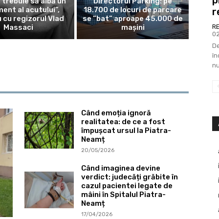
 trebuie să aibă un
Directorul Parking: pe
ent al acutului”,
18.700 de locuri de parcare
r
u cu regizorul Vlad
se ”bat” aproape 45.000 de
Massaci
mașini
R
0
De
în
nu
Când emoția ignoră
realitatea: de ce a fost
împușcat ursul la Piatra-
Neamț
20/05/2026
Când imaginea devine
verdict: judecăți grăbite în
cazul pacientei legate de
mâini în Spitalul Piatra-
Neamț
17/04/2026