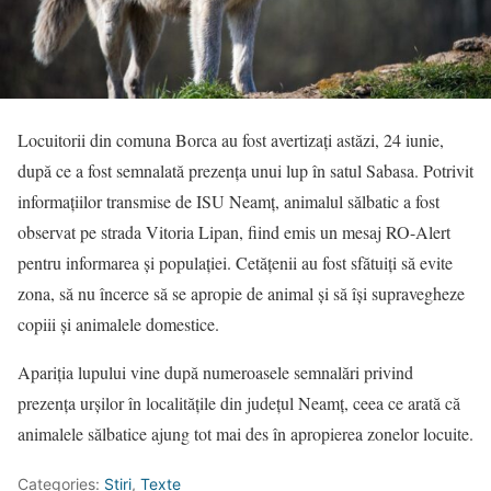
Locuitorii din comuna Borca au fost avertizați astăzi, 24 iunie,
după ce a fost semnalată prezența unui lup în satul Sabasa. Potrivit
informațiilor transmise de ISU Neamț, animalul sălbatic a fost
observat pe strada Vitoria Lipan, fiind emis un mesaj RO-Alert
pentru informarea și populației. Cetățenii au fost sfătuiți să evite
zona, să nu încerce să se apropie de animal și să își supravegheze
copiii și animalele domestice.
Apariția lupului vine după numeroasele semnalări privind
prezența urșilor în localitățile din județul Neamț, ceea ce arată că
animalele sălbatice ajung tot mai des în apropierea zonelor locuite.
Categories:
Știri
,
Texte