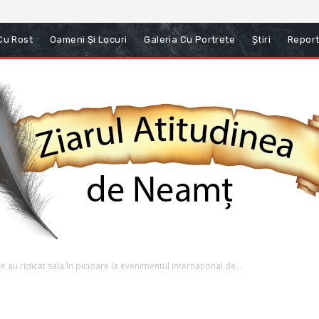
 Cu Rost
Oameni Și Locuri
Galeria Cu Portrete
Știri
Report
au ridicat sala în picioare la evenimentul internațional de...