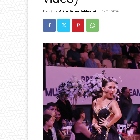
De către
AtitudineadeNeamț
-
07/06/2026