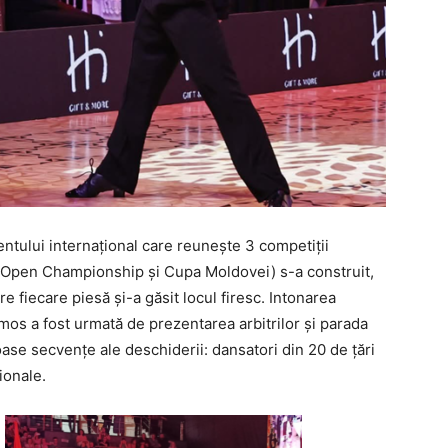
tului internațional care reunește 3 competiții
a Open Championship și Cupa Moldovei) s-a construit,
 fiecare piesă și-a găsit locul firesc. Intonarea
mos a fost urmată de prezentarea arbitrilor și parada
oase secvențe ale deschiderii: dansatori din 20 de țări
ionale.