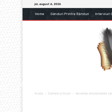
joi, august 6, 2026
Home
Gânduri Printre Rânduri
Interviuri
Acasă
Oameni și locuri
Secvențe emoționante care 