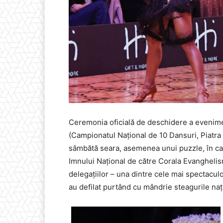
Ceremonia oficială de deschidere a evenimen
(Campionatul Național de 10 Dansuri, Piatr
sâmbătă seara, asemenea unui puzzle, în care
Imnului Național de către Corala Evanghelis
delegațiilor – una dintre cele mai spectacul
au defilat purtând cu mândrie steagurile naț