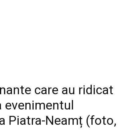
ante care au ridicat
la evenimentul
la Piatra-Neamț (foto,