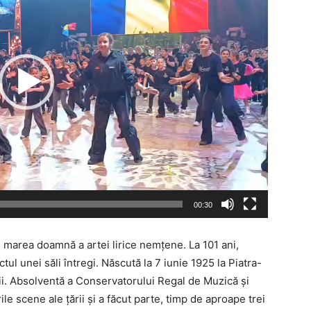
00:30
 marea doamnă a artei lirice nemțene. La 101 ani,
ctul unei săli întregi. Născută la 7 iunie 1925 la Piatra-
ii. Absolventă a Conservatorului Regal de Muzică și
le scene ale țării și a făcut parte, timp de aproape trei