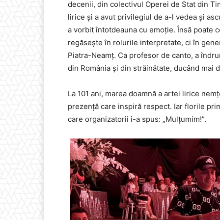
decenii, din colectivul Operei de Stat din T
lirice și a avut privilegiul de a-l vedea și
a vorbit întotdeauna cu emoție. Însă poate c
regăsește în rolurile interpretate, ci în gene
Piatra-Neamț. Ca profesor de canto, a îndru
din România și din străinătate, ducând mai 
La 101 ani, marea doamnă a artei lirice nemțe
prezență care inspiră respect. Iar florile pri
care organizatorii i-a spus: „Mulțumim!”.