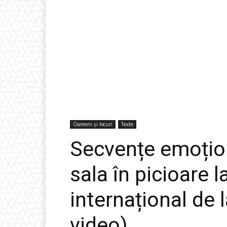
Oameni și locuri
Texte
Secvențe emoțion
sala în picioare 
internațional de 
video)