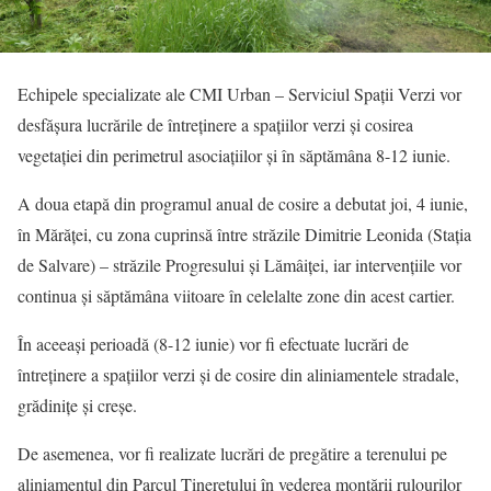
Echipele specializate ale CMI Urban – Serviciul Spații Verzi vor
desfășura lucrările de întreținere a spațiilor verzi și cosirea
vegetației din perimetrul asociațiilor și în săptămâna 8-12 iunie.
A doua etapă din programul anual de cosire a debutat joi, 4 iunie,
în Mărăței, cu zona cuprinsă între străzile Dimitrie Leonida (Stația
de Salvare) – străzile Progresului și Lămâiței, iar intervențiile vor
continua și săptămâna viitoare în celelalte zone din acest cartier.
În aceeași perioadă (8-12 iunie) vor fi efectuate lucrări de
întreținere a spațiilor verzi și de cosire din aliniamentele stradale,
grădinițe și creșe.
De asemenea, vor fi realizate lucrări de pregătire a terenului pe
aliniamentul din Parcul Tineretului în vederea montării rulourilor