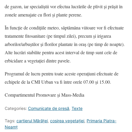
de gazon, iar specialiștii vor efectua lucrările de plivit și prășit în
zonele amenajate cu flori și plante perene.
În funcție de condițiile meteo, săptămâna viitoare vor fi efectuate
tratamente fitosanitare (pe timpul zilei), precum și irigarea
arborilor/arbuștilor și florilor plantate în oraș (pe timp de noapte).
Alte lucrări stabilite pentru acest interval de timp sunt cele de
erbicidare a vegetației dintre pavele.
Programul de lucru pentru toate aceste operațiuni efectuate de
echipele de la CMI Urban va fi între orele 07.00 și 15.00.
Compartimentul Promovare și Mass-Media
Categories:
Comunicate de presă
,
Texte
Tags:
cartierul Mărăței
,
cosirea vegetației
,
Primaria Piatra-
Neamț