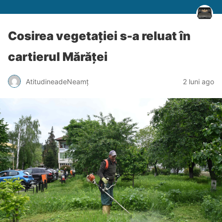
Cosirea vegetației s-a reluat în
cartierul Mărăței
AtitudineadeNeamț
2 luni ago