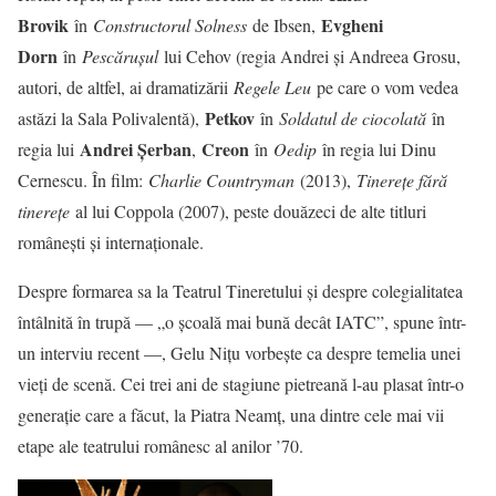
Brovik
Evgheni
în
Constructorul Solness
de Ibsen,
Dorn
în
Pescărușul
lui Cehov (regia Andrei și Andreea Grosu,
autori, de altfel, ai dramatizării
Regele Leu
pe care o vom vedea
Petkov
astăzi la Sala Polivalentă),
în
Soldatul de ciocolată
în
Andrei Șerban
Creon
regia lui
,
în
Oedip
în regia lui Dinu
Cernescu. În film:
Charlie Countryman
(2013),
Tinerețe fără
tinerețe
al lui Coppola (2007), peste douăzeci de alte titluri
românești și internaționale.
Despre formarea sa la Teatrul Tineretului și despre colegialitatea
întâlnită în trupă — „o școală mai bună decât IATC”, spune într-
un interviu recent —, Gelu Nițu vorbește ca despre temelia unei
vieți de scenă. Cei trei ani de stagiune pietreană l-au plasat într-o
generație care a făcut, la Piatra Neamț, una dintre cele mai vii
etape ale teatrului românesc al anilor ’70.