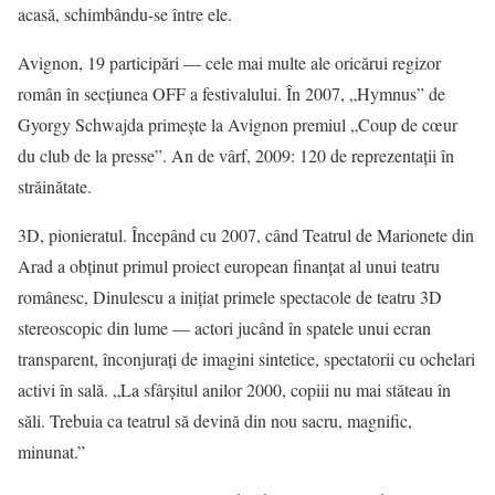
acasă, schimbându-se între ele.
Avignon, 19 participări — cele mai multe ale oricărui regizor
român în secțiunea OFF a festivalului. În 2007, „Hymnus” de
Gyorgy Schwajda primește la Avignon premiul „Coup de cœur
du club de la presse”. An de vârf, 2009: 120 de reprezentații în
străinătate.
3D, pionieratul. Începând cu 2007, când Teatrul de Marionete din
Arad a obținut primul proiect european finanțat al unui teatru
românesc, Dinulescu a inițiat primele spectacole de teatru 3D
stereoscopic din lume — actori jucând în spatele unui ecran
transparent, înconjurați de imagini sintetice, spectatorii cu ochelari
activi în sală. „La sfârșitul anilor 2000, copiii nu mai stăteau în
săli. Trebuia ca teatrul să devină din nou sacru, magnific,
minunat.”