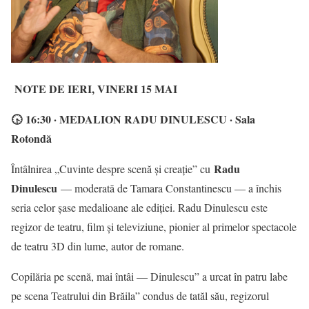
NOTE DE IERI, VINERI 15 MAI
🕟 16:30 · MEDALION RADU DINULESCU · Sala
Rotondă
Radu
Întâlnirea „Cuvinte despre scenă și creație” cu
Dinulescu
— moderată de Tamara Constantinescu — a închis
seria celor șase medalioane ale ediției. Radu Dinulescu este
regizor de teatru, film și televiziune, pionier al primelor spectacole
de teatru 3D din lume, autor de romane.
Copilăria pe scenă, mai întâi — Dinulescu” a urcat în patru labe
pe scena Teatrului din Brăila” condus de tatăl său, regizorul