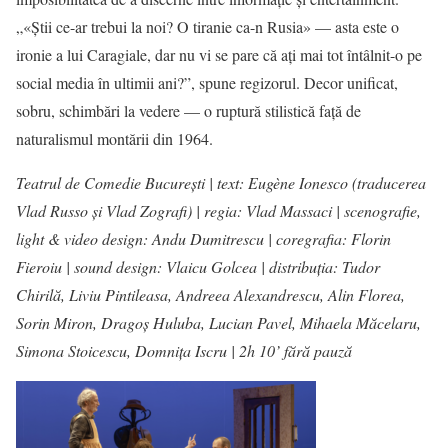
„«Știi ce-ar trebui la noi? O tiranie ca-n Rusia» — asta este o
ironie a lui Caragiale, dar nu vi se pare că ați mai tot întâlnit-o pe
social media în ultimii ani?”, spune regizorul. Decor unificat,
sobru, schimbări la vedere — o ruptură stilistică față de
naturalismul montării din 1964.
Teatrul de Comedie București | text: Eugène Ionesco (traducerea
Vlad Russo și Vlad Zografi) | regia: Vlad Massaci | scenografie,
light & video design: Andu Dumitrescu | coregrafia: Florin
Fieroiu | sound design: Vlaicu Golcea | distribuția: Tudor
Chirilă, Liviu Pintileasa, Andreea Alexandrescu, Alin Florea,
Sorin Miron, Dragoș Huluba, Lucian Pavel, Mihaela Măcelaru,
Simona Stoicescu, Domnița Iscru | 2h 10’ fără pauză