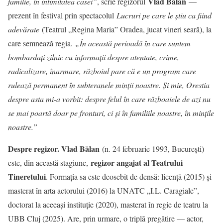
Vlad Bălan
familie, în intimitatea casei”
, scrie regizorul
—
prezent în festival prin spectacolul
Lucruri pe care le știu ca fiind
adevărate
(Teatrul „Regina Maria” Oradea, jucat vineri seară), la
care semnează regia.
„În această perioadă în care suntem
bombardați zilnic cu informații despre atentate, crime,
radicalizare, înarmare, războiul pare că e un program care
rulează permanent în subteranele minții noastre. Și mie, Orestia
despre asta mi-a vorbit: despre felul în care războaiele de azi nu
se mai poartă doar pe fronturi, ci și în familiile noastre, în mințile
noastre.”
Despre regizor. Vlad Bălan
(n. 24 februarie 1993, București)
regizor angajat al Teatrului
este, din această stagiune,
Tineretului
. Formația sa este deosebit de densă: licență (2015) și
masterat în arta actorului (2016) la UNATC „I.L. Caragiale”,
doctorat la aceeași instituție (2020), masterat în regie de teatru la
UBB Cluj (2025). Are, prin urmare, o triplă pregătire — actor,