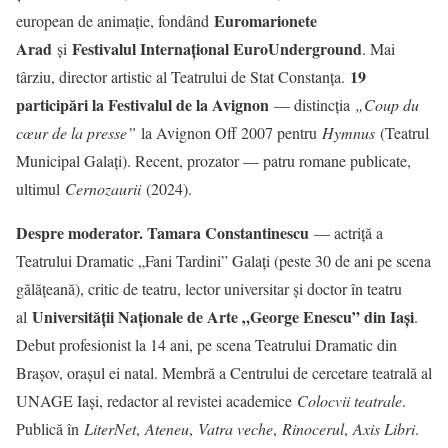
Euromarionete
european de animație, fondând
Arad
Festivalul Internațional EuroUnderground
și
. Mai
19
târziu, director artistic al Teatrului de Stat Constanța.
participări la Festivalul de la Avignon
— distincția
„Coup du
cœur de la presse”
la Avignon Off 2007 pentru
Hymnus
(Teatrul
Municipal Galați). Recent, prozator — patru romane publicate,
ultimul
Cernozaurii
(2024).
Despre moderator. Tamara Constantinescu
— actriță a
Teatrului Dramatic „Fani Tardini” Galați (peste 30 de ani pe scena
gălățeană), critic de teatru, lector universitar și doctor în teatru
Universității Naționale de Arte „George Enescu” din Iași
al
.
Debut profesionist la 14 ani, pe scena Teatrului Dramatic din
Brașov, orașul ei natal. Membră a Centrului de cercetare teatrală al
UNAGE Iași, redactor al revistei academice
Colocvii teatrale
.
Publică în
LiterNet
,
Ateneu
,
Vatra veche
,
Rinocerul
,
Axis Libri
.