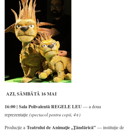
AZI, SÂMBĂTĂ 16 MAI
16:00 | Sala Polivalentă
REGELE LEU
— a doua
reprezentație
(spectacol pentru copii, 4+)
Teatrului de Animație „Țăndărică”
Producție a
— instituție de