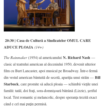
20:30 | Casa de Cultură a Sindicatelor
OMUL CARE
ADUCE PLOAIA
(14+)
N. Richard Nash
The Rainmaker
(1954) al americanului
—
clasic al teatrului american al deceniului 1950, devenit ulterior
film cu Burt Lancaster, apoi musical pe Broadway. Într-o fermă
Bill
din vestul american bântuită de secetă, apariția unui străin —
Starbuck
, care promite să aducă ploaia — schimbă viețile unei
familii: tatăl, doi frați, sora-domnișoară bătrână (Lizzie), șeriful
local. Text romantic și melancolic, despre speranța trezită exact
când e cel mai puțin permisă.