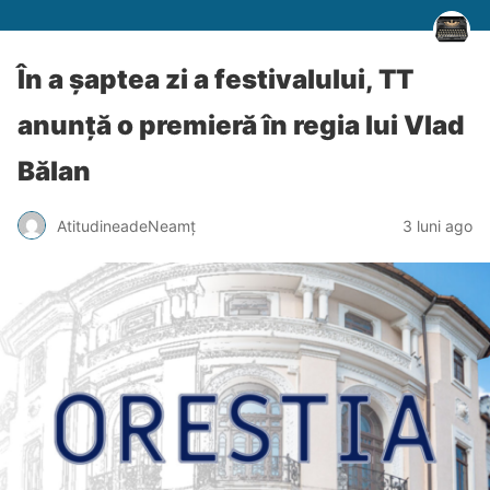
În a șaptea zi a festivalului, TT
anunță o premieră în regia lui Vlad
Bălan
AtitudineadeNeamț
3 luni ago