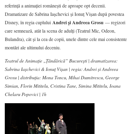
referință a animației românești de aproape opt decenii.
Dramatizare de Sabrina Iașchevici și Ionuț Vișan după povestea
Andrei și Andreea Grosu
Disney, în regia cuplului
— regizori
care semnează, atât la scena de adulți (Teatrul Mic, Odeon,
Bulandra), cât și la cea de copii, unele dintre cele mai consistente
montări ale ultimului deceniu.
Teatrul de Animație „Țăndărică” București | dramatizarea:
Sabrina Iașchevici & Ionuț Vișan | regia: Andrei și Andreea
Grosu | distribuția: Mona Toncu, Mihai Dumitrescu, George
Simian, Florin Mititelu, Cristina Tane, Simina Mititelu, Ioana
Chelaru Popovici | 1h