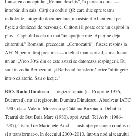
Lansarea conceptului „Roman deschis”, în partea a doua —
întrebări din sală. Cărți cu coduri QR care duc spre teatru
radiofonic, fotografii documentare, un asistent AI antrenat pe
fișele a douăzeci de personaje. Cititorul îi poate cere un capitol în
plus. „Capitolul acela nu mai îmi aparține mie. Aparține deja
cititorului.” Romanul precedent, „Cernozaurii”, fusese respins la
AFCN pentru tiraj prea mic — a reluat manuscrisul, a mai lucrat
un an: „Vreo 30% din ce este astăzi se datorează respingerii. Eu
sunt în zodia Berbecului, și Berbecul transformă orice înfrângere
într-o călătorie. Sau o lecție.”
BIO. Radu Dinulescu
— regizor român (n. 16 aprilie 1956,
București), fiu al regizorului Dumitru Dinulescu. Absolvent IATC
1980, clasa Valeriu Moisescu și Cătălina Buzoianu. Debut la
Teatrul de Stat Baia Mare (1980), apoi Arad, Tel Aviv (1986–
1987), Teatrul de Marionete Arad — instituție pe care a condus-o
și a transformat-o, în deceniul 2000–2010, într-un nod al teatrului