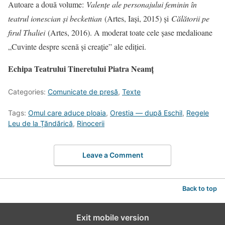
Autoare a două volume:
Valențe ale personajului feminin în
teatrul ionescian și beckettian
(Artes, Iași, 2015) și
Călătorii pe
firul Thaliei
(Artes, 2016). A moderat toate cele șase medalioane
„Cuvinte despre scenă și creație” ale ediției.
Echipa Teatrului Tineretului Piatra Neamț
Categories:
Comunicate de presă
,
Texte
Tags:
Omul care aduce ploaia
,
Orestia — după Eschil
,
Regele
Leu de la Țăndărică
,
Rinocerii
Leave a Comment
Back to top
Exit mobile version