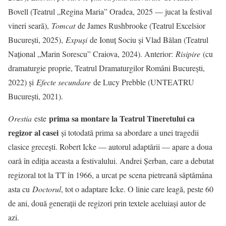
Bovell (Teatrul „Regina Maria” Oradea, 2025 — jucat la festival
vineri seară),
Tomcat
de James Rushbrooke (Teatrul Excelsior
București, 2025),
Expuși
de Ionuț Sociu și Vlad Bălan (Teatrul
Național „Marin Sorescu” Craiova, 2024). Anterior:
Risipire
(cu
dramaturgie proprie, Teatrul Dramaturgilor Români București,
2022) și
Efecte secundare
de Lucy Prebble (UNTEATRU
București, 2021).
prima sa montare la Teatrul Tineretului ca
Orestia
este
regizor al casei
și totodată prima sa abordare a unei tragedii
clasice grecești. Robert Icke — autorul adaptării — apare a doua
oară în ediția aceasta a festivalului. Andrei Șerban, care a debutat
regizoral tot la TT în 1966, a urcat pe scena pietreană săptămâna
asta cu
Doctorul
, tot o adaptare Icke. O linie care leagă, peste 60
de ani, două generații de regizori prin textele aceluiași autor de
azi.