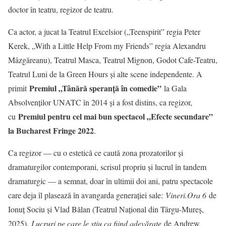
doctor în teatru, regizor de teatru.
Ca actor, a jucat la Teatrul Excelsior („Teenspirit” regia Peter
Kerek, „With a Little Help From my Friends” regia Alexandru
Mâzgăreanu), Teatrul Masca, Teatrul Mignon, Godot Cafe-Teatru,
Teatrul Luni de la Green Hours și alte scene independente. A
Premiul „Tânără speranță în comedie”
primit
la Gala
Absolvenților UNATC în 2014 și a fost distins, ca regizor,
Premiul pentru cel mai bun spectacol „Efecte secundare”
cu
la Bucharest Fringe 2022
.
Ca regizor — cu o estetică ce caută zona prozatorilor și
dramaturgilor contemporani, scrisul propriu și lucrul în tandem
dramaturgic — a semnat, doar în ultimii doi ani, patru spectacole
care deja îl plasează în avangarda generației sale:
Vineri.Ora 6
de
Ionuț Sociu și Vlad Bălan (Teatrul Național din Târgu-Mureș,
2025),
Lucruri pe care le știu ca fiind adevărate
de Andrew