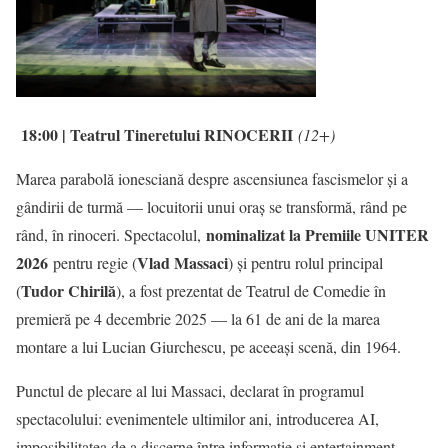
18:00 | Teatrul Tineretului
RINOCERII
(12+)
Marea parabolă ionesciană despre ascensiunea fascismelor și a
gândirii de turmă — locuitorii unui oraș se transformă, rând pe
nominalizat la Premiile UNITER
rând, în rinoceri. Spectacolul,
2026
Vlad Massaci
pentru regie (
) și pentru rolul principal
Tudor Chirilă
(
), a fost prezentat de Teatrul de Comedie în
premieră pe 4 decembrie 2025 — la 61 de ani de la marea
montare a lui Lucian Giurchescu, pe aceeași scenă, din 1964.
Punctul de plecare al lui Massaci, declarat în programul
spectacolului: evenimentele ultimilor ani, introducerea AI,
imposibilitatea de a discerne între informație și entertainment.