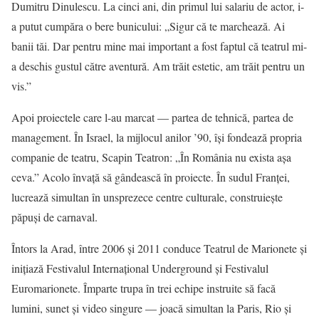
Dumitru Dinulescu. La cinci ani, din primul lui salariu de actor, i-
a putut cumpăra o bere bunicului: „Sigur că te marchează. Ai
banii tăi. Dar pentru mine mai important a fost faptul că teatrul mi-
a deschis gustul către aventură. Am trăit estetic, am trăit pentru un
vis.”
Apoi proiectele care l-au marcat — partea de tehnică, partea de
management. În Israel, la mijlocul anilor ’90, își fondează propria
companie de teatru, Scapin Teatron: „În România nu exista așa
ceva.” Acolo învață să gândească în proiecte. În sudul Franței,
lucrează simultan în unsprezece centre culturale, construiește
păpuși de carnaval.
Întors la Arad, între 2006 și 2011 conduce Teatrul de Marionete și
inițiază Festivalul Internațional Underground și Festivalul
Euromarionete. Împarte trupa în trei echipe instruite să facă
lumini, sunet și video singure — joacă simultan la Paris, Rio și