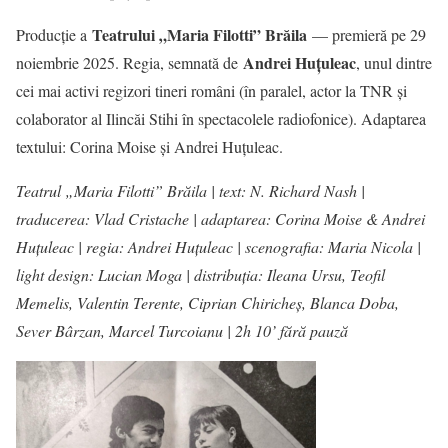
Teatrului „Maria Filotti” Brăila
Producție a
— premieră pe 29
Andrei Huțuleac
noiembrie 2025. Regia, semnată de
, unul dintre
cei mai activi regizori tineri români (în paralel, actor la TNR și
colaborator al Ilincăi Stihi în spectacolele radiofonice). Adaptarea
textului: Corina Moise și Andrei Huțuleac.
Teatrul „Maria Filotti” Brăila | text: N. Richard Nash |
traducerea: Vlad Cristache | adaptarea: Corina Moise & Andrei
Huțuleac | regia: Andrei Huțuleac | scenografia: Maria Nicola |
light design: Lucian Moga | distribuția: Ileana Ursu, Teofil
Memelis, Valentin Terente, Ciprian Chiricheș, Blanca Doba,
Sever Bârzan, Marcel Turcoianu | 2h 10’ fără pauză