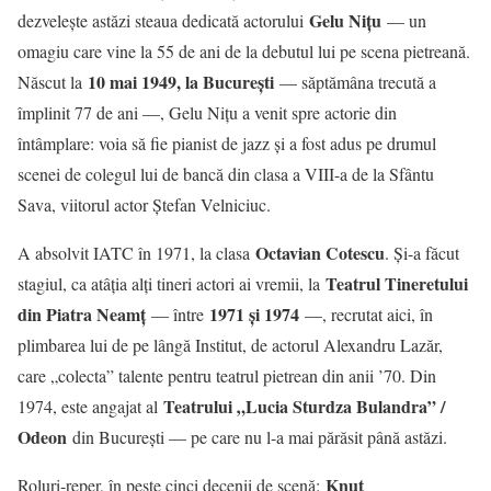
Gelu Nițu
dezvelește astăzi steaua dedicată actorului
— un
omagiu care vine la 55 de ani de la debutul lui pe scena pietreană.
10 mai 1949, la București
Născut la
— săptămâna trecută a
împlinit 77 de ani —, Gelu Nițu a venit spre actorie din
întâmplare: voia să fie pianist de jazz și a fost adus pe drumul
scenei de colegul lui de bancă din clasa a VIII-a de la Sfântu
Sava, viitorul actor Ștefan Velniciuc.
Octavian Cotescu
A absolvit IATC în 1971, la clasa
. Și-a făcut
Teatrul Tineretului
stagiul, ca atâția alți tineri actori ai vremii, la
din Piatra Neamț
1971 și 1974
— între
—, recrutat aici, în
plimbarea lui de pe lângă Institut, de actorul Alexandru Lazăr,
care „colecta” talente pentru teatrul pietrean din anii ’70. Din
Teatrului „Lucia Sturdza Bulandra” /
1974, este angajat al
Odeon
din București — pe care nu l-a mai părăsit până astăzi.
Knut
Roluri-reper, în peste cinci decenii de scenă: