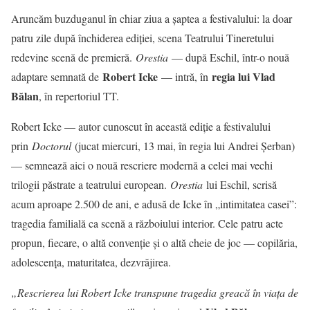
Aruncăm buzduganul în chiar ziua a șaptea a festivalului: la doar
patru zile după închiderea ediției, scena Teatrului Tineretului
redevine scenă de premieră.
Orestia
— după Eschil, într-o nouă
Robert Icke
regia lui Vlad
adaptare semnată de
— intră, în
Bălan
, în repertoriul TT.
Robert Icke — autor cunoscut în această ediție a festivalului
prin
Doctorul
(jucat miercuri, 13 mai, în regia lui Andrei Șerban)
— semnează aici o nouă rescriere modernă a celei mai vechi
trilogii păstrate a teatrului european.
Orestia
lui Eschil, scrisă
acum aproape 2.500 de ani, e adusă de Icke în „intimitatea casei”:
tragedia familială ca scenă a războiului interior. Cele patru acte
propun, fiecare, o altă convenție și o altă cheie de joc — copilăria,
adolescența, maturitatea, dezvrăjirea.
„Rescrierea lui Robert Icke transpune tragedia greacă în viața de