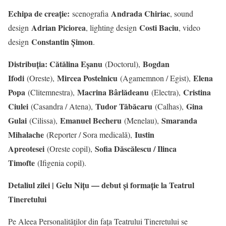
Echipa de creație:
Andrada Chiriac
scenografia
, sound
Adrian Piciorea
Costi Baciu
design
, lighting design
, video
Constantin Șimon
design
.
Distribuția: Cătălina Eșanu
Bogdan
(Doctorul),
Ifodi
Mircea Postelnicu
Elena
(Oreste),
(Agamemnon / Egist),
Popa
Macrina Bârlădeanu
Cristina
(Clitemnestra),
(Electra),
Ciulei
Tudor Tăbăcaru
Gina
(Casandra / Atena),
(Calhas),
Gulai
Emanuel Becheru
Smaranda
(Cilissa),
(Menelau),
Mihalache
Iustin
(Reporter / Sora medicală),
Apreotesei
Sofia Dăscălescu / Ilinca
(Oreste copil),
Timofte
(Ifigenia copil).
Detaliul zilei | Gelu Nițu — debut și formație la Teatrul
Tineretului
Pe Aleea Personalităților din fața Teatrului Tineretului se