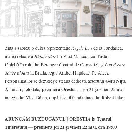
Ziua a șaptea: o dublă reprezentație
Regele Leu
de la Țăndărică,
Tudor
marea reluare a
Rinocerilor
lui Vlad Massaci, cu
Chirilă
în rolul lui Bérenger (Teatrul de Comedie), și
Omul care
aduce ploaia
la Brăila, regia Andrei Huțuleac. Pe Aleea
Gelu Nițu
Personalităților se dezvelește steaua dedicată actorului
.
premiera Orestia
Anunțăm, totodată,
— joi 21 și vineri 22 mai,
în regia lui Vlad Bălan, după Eschil în adaptarea lui Robert Icke.
ARUNCĂM BUZDUGANUL | ORESTIA la Teatrul
Tineretului — premieră joi 21 și vineri 22 mai, ora 19:00