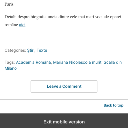
Paris.
Detalii despre biografia uneia dintre cele mai mari voci ale operei
române
aici
.
Categories:
Știri
,
Texte
Tags:
Academia Română
,
Mariana Nicolesco a murit
,
Scalla din
Milano
Leave a Comment
Back to top
Exit mobile version