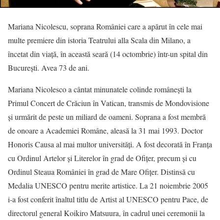
Mariana Nicolescu, soprana României care a apărut în cele mai
multe premiere din istoria Teatrului alla Scala din Milano, a
încetat din viață, în această seară (14 octombrie) într-un spital din
București. Avea 73 de ani.
Mariana Nicolesco a cântat minunatele colinde româneşti la
Primul Concert de Crăciun în Vatican, transmis de Mondovisione
şi urmărit de peste un miliard de oameni. Soprana a fost membră
de onoare a Academiei Române, aleasă la 31 mai 1993. Doctor
Honoris Causa al mai multor universităţi. A fost decorată în Franţa
cu Ordinul Artelor şi Literelor în grad de Ofiţer, precum şi cu
Ordinul Steaua României în grad de Mare Ofiţer. Distinsă cu
Medalia UNESCO pentru merite artistice. La 21 noiembrie 2005
i-a fost conferit înaltul titlu de Artist al UNESCO pentru Pace, de
directorul general Koikiro Matsuura, în cadrul unei ceremonii la