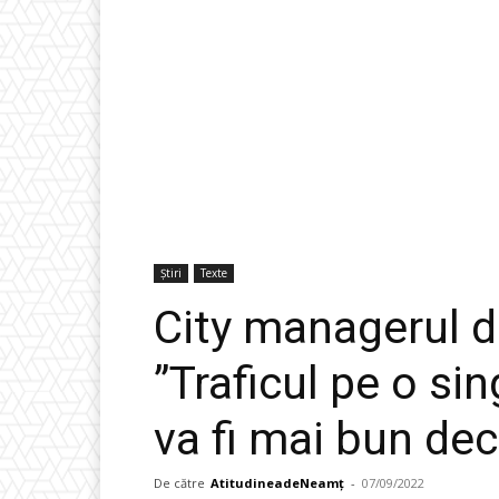
Știri
Texte
City managerul d
”Traficul pe o s
va fi mai bun de
De către
AtitudineadeNeamț
-
07/09/2022