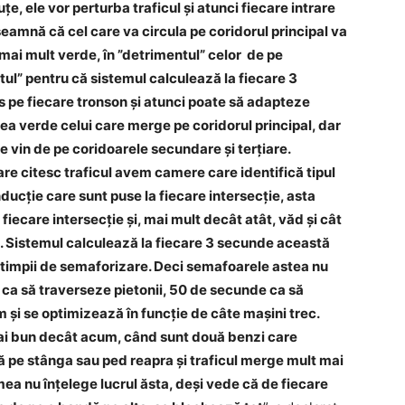
e, ele vor perturba traficul și atunci fiecare intrare
eamnă că cel care va circula pe coridorul principal va
 mai mult verde, în ”detrimentul” celor de pe
tul” pentru că sistemul calculează la fiecare 3
s pe fiecare tronson și atunci poate să adapteze
 dea verde celui care merge pe coridorul principal, dar
re vin de pe coridoarele secundare și terțiare.
re citesc traficul avem camere care identifică tipul
ducție care sunt puse la fiecare intersecție, asta
iecare intersecție și, mai mult decât atât, văd și cât
tă. Sistemul calculează la fiecare 3 secunde această
 timpii de semaforizare. Deci semafoarele astea nu
 ca să traverseze pietonii, 50 de secunde ca să
și se optimizează în funcție de câte mașini trec.
mai bun decât acum, când sunt două benzi care
 pe stânga sau ped reapra și traficul merge mult mai
ea nu înțelege lucrul ăsta, deși vede că de fiecare