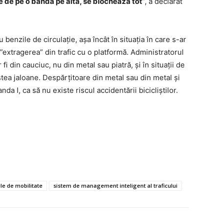
e de pe o bandă pe alta, se blochează tot
”, a declarat
benzile de circulație, așa încât în situația în care s-ar
extragerea” din trafic cu o platformă. Administratorul
fi din cauciuc, nu din metal sau piatră, și în situații de
tea jaloane. Despărțitoare din metal sau din metal și
anda I, ca să nu existe riscul accidentării bicicliștilor.
le de mobilitate
sistem de management inteligent al traficului