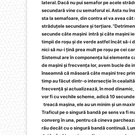
lateral. Dacă nu pui semafor pe acele străduț
secundară vine cu semaforul ei. Asta nu îns
sta la semafoare, din contra el va avea cât
străduțele secundare și terțiare. ”Detrimen
secunde câte mașini intră și câte mașini ie
timpii de roșu și de verde astfel încât să-i
nici să nu-i țină prea mult pe roșu pe cei ca
Sistemul are în componența lui elemente ca
de mașini și frecvența lor, avem bucle de in
înseamnă că măsoară câte mașini trec prin f
timp au făcut dintr-o intersecție în cealal
frecvență și actualizează, în mod dinamic,
vor fi cu vechile scheme, adică 10 secunde
treacă mașina, ele au un minim și un maxim 
Traficul pe o singură bandă pe sens va fi 
converg în una, pentru că cineva parchează
rău decât cu o singură bandă continuă. Lum