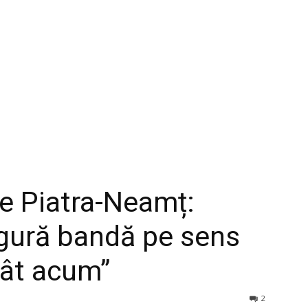
e Piatra-Neamț:
ingură bandă pe sens
cât acum”
2