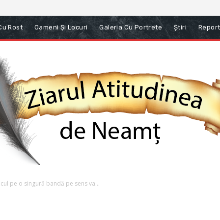
 Cu Rost
Oameni Și Locuri
Galeria Cu Portrete
Știri
Report
cul pe o singură bandă pe sens va...