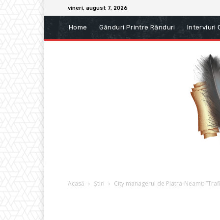
vineri, august 7, 2026
Home
Gânduri Printre Rânduri
Interviuri
Acasă
Știri
City managerul de Piatra-Neamț: ”Trafi