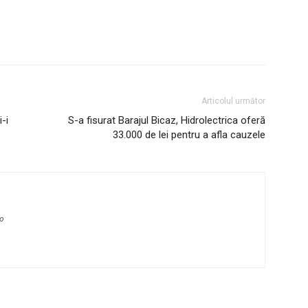
Articolul următor
-i
S-a fisurat Barajul Bicaz, Hidrolectrica oferă
33.000 de lei pentru a afla cauzele
ro