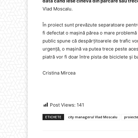
dată când iese cineva din parcare sau trec
Vlad Moscalu.
În proiect sunt prevăzute separatoare pentru 
fi defectat o mașină părea o mare problemă ”
public spune că despărțitoarele de trafic vor 
urgență, o mașină va putea trece peste aces
piatră vor fi doar între pista de biciclete și b
Cristina Mircea
Post Views:
141
ETICHETE
city managerul Vlad Moscalu
proiecte