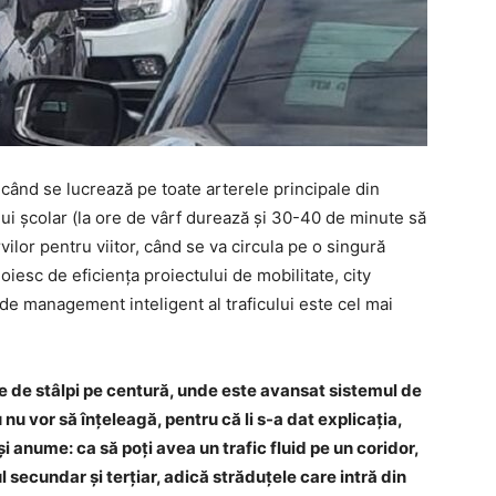
e când se lucrează pe toate arterele principale din
i școlar (la ore de vârf durează și 30-40 de minute să
ilor pentru viitor, când se va circula pe o singură
iesc de eficiența proiectului de mobilitate, city
e management inteligent al traficului este cel mai
 de stâlpi pe centură, unde este avansat sistemul de
u vor să înțeleagă, pentru că li s-a dat explicația,
și anume: ca să poți avea un trafic fluid pe un coridor,
ul secundar și terțiar, adică străduțele care intră din