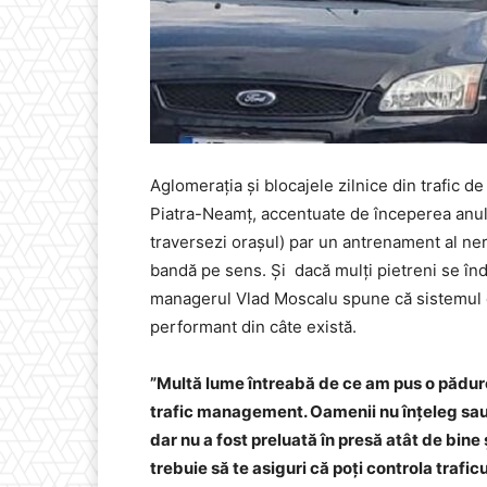
Aglomerația și blocajele zilnice din trafic d
Piatra-Neamț, accentuate de începerea anulu
traversezi orașul) par un antrenament al nerv
bandă pe sens. Și dacă mulți pietreni se îndo
managerul Vlad Moscalu spune că sistemul d
performant din câte există.
”Multă lume întreabă de ce am pus o pădure
trafic management. Oamenii nu înțeleg sau n
dar nu a fost preluată în presă atât de bine 
trebuie să te asiguri că poți controla trafic