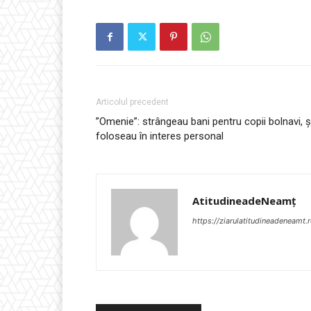
Articolul precedent
”Omenie”: strângeau bani pentru copii bolnavi, și
foloseau în interes personal
AtitudineadeNeamț
https://ziarulatitudineadeneamt.