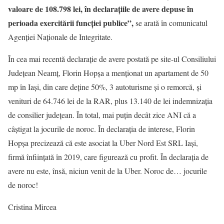
valoare de 108.798 lei, în declarațiile de avere depuse în
perioada exercitării funcției publice”,
se arată în comunicatul
Agenției Naționale de Integritate.
În cea mai recentă declarație de avere postată pe site-ul Consiliului
Județean Neamț, Florin Hopșa a menționat un apartament de 50
mp în Iași, din care deține 50%, 3 autoturisme și o remorcă, și
venituri de 64.746 lei de la RAR, plus 13.140 de lei indemnizația
de consilier județean. În total, mai puțin decât zice ANI că a
câștigat la jocurile de noroc. În declarația de interese, Florin
Hopșa precizează că este asociat la Uber Nord Est SRL Iași,
firmă înființată în 2019, care figurează cu profit. În declarația de
avere nu este, însă, niciun venit de la Uber. Noroc de… jocurile
de noroc!
Cristina Mircea