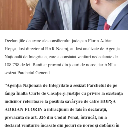
Declarațiile de avere ale consilierului județean Florin Adrian
Hopșa, fost director al RAR Neamț, au fost analizate de Agenția
Națională de Integritate, care a constatat venituri nedeclarate de
108.798 de lei. Banii ar proveni din jocuri de noroc, iar ANI a
sesizat Parchetul General.
”Agenția Națională de Integritate a sesizat Parchetul de pe
lângă Înalta Curte de Casație și Justiție cu privire la existența
indiciilor referitoare la posibila săvârșire de către HOPȘA
ADRIAN FLORIN a infracțiunii de fals în declarații,
prevăzută de art. 326 din Codul Penal, întrucât, nu a
declarat veniturile încasate din jocuri de noroc și dobânzi în