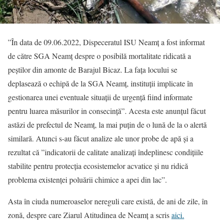
”În data de 09.06.2022, Dispeceratul ISU Neamț a fost informat
de către SGA Neamț despre o posibilă mortalitate ridicată a
peștilor din amonte de Barajul Bicaz. La fața locului se
deplasează o echipă de la SGA Neamț, instituții implicate în
gestionarea unei eventuale situații de urgență fiind informate
pentru luarea măsurilor in consecință”. Acesta este anunțul făcut
astăzi de prefectul de Neamț, la mai puțin de o lună de la o alertă
similară. Atunci s-au făcut analize ale unor probe de apă și a
rezultat că ”indicatorii de calitate analizați îndeplinesc condițiile
stabilite pentru protecția ecosistemelor acvatice și nu ridică
problema existenței poluării chimice a apei din lac”.
Asta în ciuda numeroaselor nereguli care există, de ani de zile, în
zonă, despre care Ziarul Atitudinea de Neamț a scris
aici.