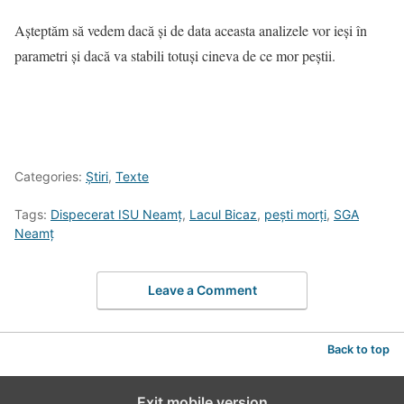
Așteptăm să vedem dacă și de data aceasta analizele vor ieși în
parametri și dacă va stabili totuși cineva de ce mor peștii.
Categories:
Știri
,
Texte
Tags:
Dispecerat ISU Neamț
,
Lacul Bicaz
,
pești morți
,
SGA
Neamț
Leave a Comment
Back to top
Exit mobile version