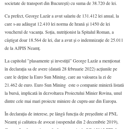
societate de transport din București) cu suma de 38.720 de lei.
Ca prefect, George Lazăr a avut salariu de 131.412 lei anual, la
care s-au adăugat 12.410 lei norma de hrană și 1450 de lei
voucherul de vacanța. Soția, nutriționist la Spitalul Roman, a
câștigat doar 18.564 de lei, dar a avut și o indemnizație de 25.011
de la AJPIS Neamț.
La capitolul ”plasamente și investiții” George Lazăr a menționat
în declarația sa de avere (datată 28 februarie 2022) acțiunile pe
care le deține la Euro Sun Mining, care au valoarea la zi de
21.462 de euro. Euro Sun Mining este o companie minieră listată
la bursă, implicată în dezvoltarea Proiectului Minier Rovina, unul
dintre cele mai mari proiecte miniere de cupru-aur din Europa.
În declarația de interese, pe lângă funcția de președinte al PNL
Neamț și calitatea de avocat (suspendat din 2 decembrie 2019),