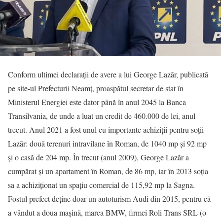
Conform ultimei declarații de avere a lui George Lazăr, publicată
pe site-ul Prefecturii Neamț, proaspătul secretar de stat în
Ministerul Energiei este dator până în anul 2045 la Banca
Transilvania, de unde a luat un credit de 460.000 de lei, anul
trecut. Anul 2021 a fost unul cu importante achiziții pentru soții
Lazăr: două terenuri intravilane în Roman, de 1040 mp și 92 mp
și o casă de 204 mp. În trecut (anul 2009), George Lazăr a
cumpărat și un apartament în Roman, de 86 mp, iar în 2013 soția
sa a achiziționat un spațiu comercial de 115,92 mp la Sagna.
Fostul prefect deține doar un autoturism Audi din 2015, pentru că
a vândut a doua mașină, marca BMW, firmei Roli Trans SRL (o