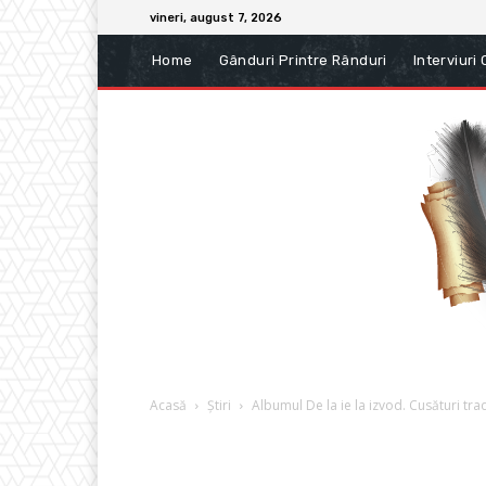
vineri, august 7, 2026
Home
Gânduri Printre Rânduri
Interviuri
Acasă
Știri
Albumul De la ie la izvod. Cusături trad