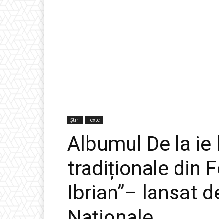
Știri
Texte
Albumul De la ie 
tradiționale din 
Ibrian”– lansat d
Naționale