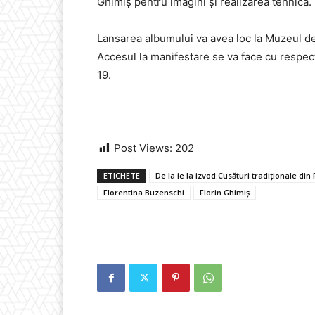
Ghimiș pentru imagini și realizarea tehnică.
Lansarea albumului va avea loc la Muzeul de 
Accesul la manifestare se va face cu respec
19.
Post Views:
202
ETICHETE
De la ie la izvod.Cusături tradiționale din
Florentina Buzenschi
Florin Ghimiș