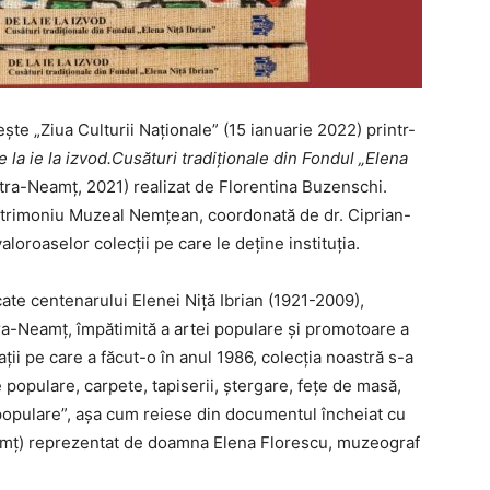
e „Ziua Culturii Naţionale” (15 ianuarie 2022) printr-
e la ie la izvod.Cusături tradiționale din Fondul „Elena
atra-Neamț, 2021) realizat de Florentina Buzenschi.
Patrimoniu Muzeal Nemțean, coordonată de dr. Ciprian-
oroaselor colecții pe care le deține instituția.
cate centenarului Elenei Niță Ibrian (1921-2009),
a-Neamț, împătimită a artei populare și promotoare a
ații pe care a făcut-o în anul 1986, colecția noastră s-a
populare, carpete, tapiserii, ștergare, fețe de masă,
populare”, așa cum reiese din documentul încheiat cu
mț) reprezentat de doamna Elena Florescu, muzeograf