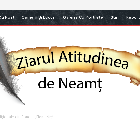
 Cu Rost
Oameni Și Locuri
Galeria Cu Portrete
Știri
Report
iționale din Fondul „Elena Niță...