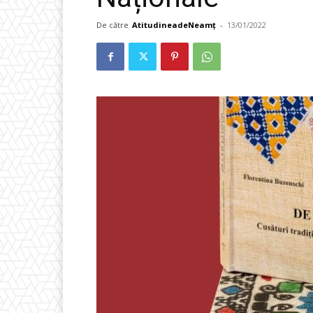
De către
AtitudineadeNeamț
-
13/01/2022