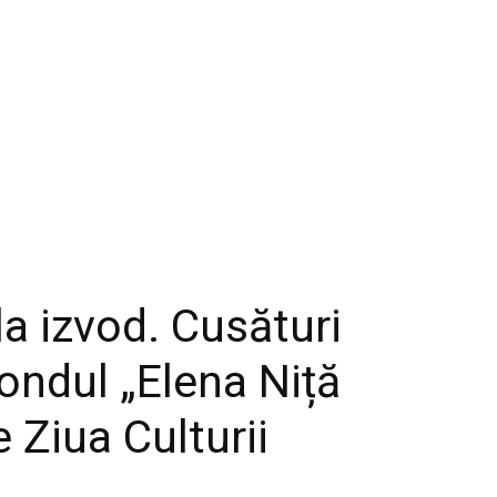
la izvod. Cusături
Fondul „Elena Niță
e Ziua Culturii