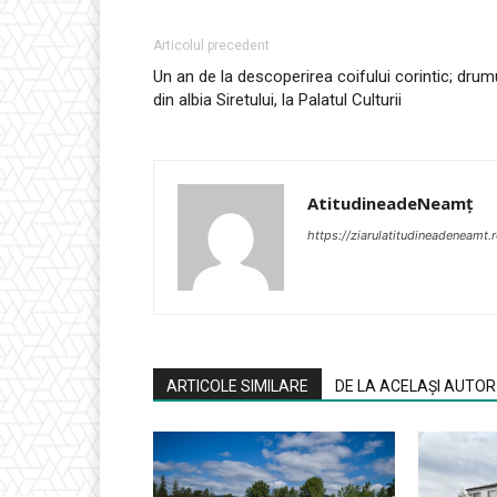
Articolul precedent
Un an de la descoperirea coifului corintic; drum
din albia Siretului, la Palatul Culturii
AtitudineadeNeamț
https://ziarulatitudineadeneamt.
ARTICOLE SIMILARE
DE LA ACELAȘI AUTOR