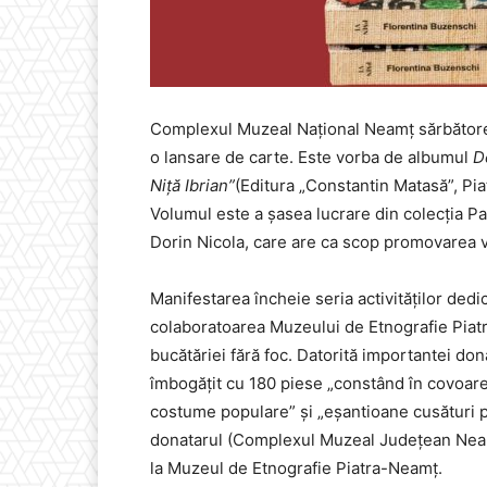
Complexul Muzeal Național Neamț sărbătoreșt
o lansare de carte. Este vorba de albumul
D
Niță Ibrian”
(Editura „Constantin Matasă”, Pi
Volumul este a șasea lucrare din colecția 
Dorin Nicola, care are ca scop promovarea val
Manifestarea încheie seria activităților dedi
colaboratoarea Muzeului de Etnografie Piatr
bucătăriei fără foc. Datorită importantei don
îmbogățit cu 180 piese „constând în covoare 
costume populare” și „eșantioane cusături 
donatarul (Complexul Muzeal Județean Nea
la Muzeul de Etnografie Piatra-Neamț.