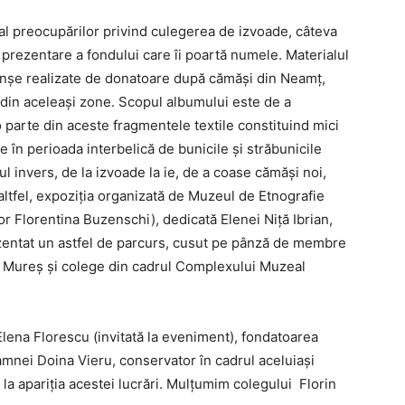
c al preocupărilor privind culegerea de izvoade, câteva
o prezentare a fondului care îi poartă numele. Materialul
anșe realizate de donatoare după cămăși din Neamț,
 din aceleași zone. Scopul albumului este de a
 parte din aceste fragmentele textile constituind mici
e în perioada interbelică de bunicile și străbunicile
l invers, de la izvoade la ie, de a coase cămăși noi,
 altfel, expoziția organizată de Muzeul de Etnografie
or Florentina Buzenschi), dedicată Elenei Niță Ibrian,
zentat un astfel de parcurs, cusut pe pânză de membre
gu Mureș și colege din cadrul Complexului Muzeal
lena Florescu (invitată la eveniment), fondatoarea
mnei Doina Vieru, conservator în cadrul aceluiași
la apariția acestei lucrări. Mulțumim colegului Florin