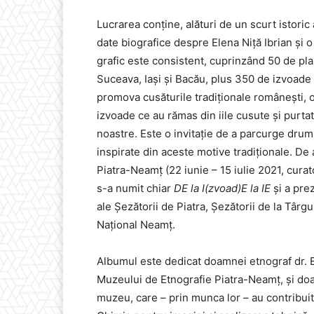
Lucrarea conține, alături de un scurt istori
date biografice despre Elena Niță Ibrian și 
grafic este consistent, cuprinzând 50 de pl
Suceava, Iași și Bacău, plus 350 de izvoade
promova cusăturile tradiționale românești, o
izvoade ce au rămas din iile cusute și purtat
noastre. Este o invitație de a parcurge drumu
inspirate din aceste motive tradiționale. De
Piatra-Neamț (22 iunie – 15 iulie 2021, curat
s-a numit chiar
DE la I(zvoad)E la IE
și a pre
ale Șezătorii de Piatra, Șezătorii de la Târ
Național Neamț.
Albumul este dedicat doamnei etnograf dr. E
Muzeului de Etnografie Piatra-Neamț, și doa
muzeu, care – prin munca lor – au contribuit 