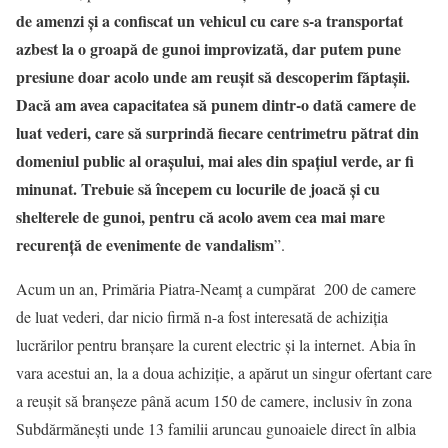
de amenzi și a confiscat un vehicul cu care s-a transportat
azbest la o groapă de gunoi improvizată, dar putem pune
presiune doar acolo unde am reușit să descoperim făptașii.
Dacă am avea capacitatea să punem dintr-o dată camere de
luat vederi, care să surprindă fiecare centrimetru pătrat din
domeniul public al orașului, mai ales din spațiul verde, ar fi
minunat. Trebuie să începem cu locurile de joacă și cu
shelterele de gunoi, pentru că acolo avem cea mai mare
recurență de evenimente de vandalism
”.
Acum un an, Primăria Piatra-Neamț a cumpărat 200 de camere
de luat vederi, dar nicio firmă n-a fost interesată de achiziția
lucrărilor pentru branșare la curent electric și la internet. Abia în
vara acestui an, la a doua achiziție, a apărut un singur ofertant care
a reușit să branșeze până acum 150 de camere, inclusiv în zona
Subdărmănești unde 13 familii aruncau gunoaiele direct în albia