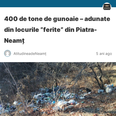
400 de tone de gunoaie – adunate
din locurile ”ferite” din Piatra-
Neamț
AtitudineadeNeamț
5 ani ago