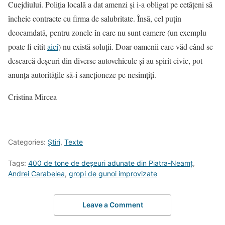
Cuejdiului. Poliția locală a dat amenzi și i-a obligat pe cetățeni să
încheie contracte cu firma de salubritate. Însă, cel puțin
deocamdată, pentru zonele în care nu sunt camere (un exemplu
poate fi citit
aici
) nu există soluții. Doar oamenii care văd când se
descarcă deșeuri din diverse autovehicule și au spirit civic, pot
anunța autoritățile să-i sancționeze pe nesimțiți.
Cristina Mircea
Categories:
Știri
,
Texte
Tags:
400 de tone de deșeuri adunate din Piatra-Neamț
,
Andrei Carabelea
,
gropi de gunoi improvizate
Leave a Comment