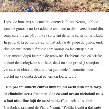
Lipsa de bun simț s-a cântărit concret la Piatra-Neamț: 400 de
tone de gunoaie au fost adunate anul acesta din diverse locuri din
oraș, care li s-au părut unora suficient de ferite ca să nu fie văzuți.
În general, la periferie s-au format adevărate gropi de gunoi, unde
duc deșeuri inclusiv firmele care anunță că fac curățenie în
apartamente după lucrările de renovare. Problema este că oricâte
acțiuni de ecologizare s-ar face, dacă nu sunt prinși și sancționați
cei care au obiceiul de a arunca gunoaiele în anumite locuri,
efectul nu va exista decât pe termen foarte scurt.
Din păcate suntem cumva limitați, nu avem suficientă forță
”
să eliminăm acest fenomen, dar ca anul acesta niciodată nu s-
a luat atitudine față de acest subiect
”, a declarat Andrei
Poliția locală a dat sute
Carabelea, primarul de Piatra-Neamț. ”