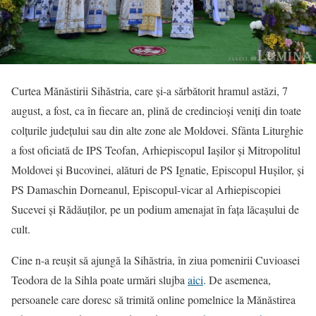
Curtea Mănăstirii Sihăstria, care și-a sărbătorit hramul astăzi, 7
august, a fost, ca în fiecare an, plină de credincioși veniți din toate
colțurile județului sau din alte zone ale Moldovei. Sfânta Liturghie
a fost oficiată de IPS Teofan, Arhiepiscopul Iașilor și Mitropolitul
Moldovei și Bucovinei, alături de PS Ignatie, Episcopul Hușilor, și
PS Damaschin Dorneanul, Episcopul-vicar al Arhiepiscopiei
Sucevei și Rădăuților, pe un podium amenajat în fața lăcașului de
cult.
Cine n-a reușit să ajungă la Sihăstria, în ziua pomenirii Cuvioasei
Teodora de la Sihla poate urmări slujba
aici
. De asemenea,
persoanele care doresc să trimită online pomelnice la Mănăstirea