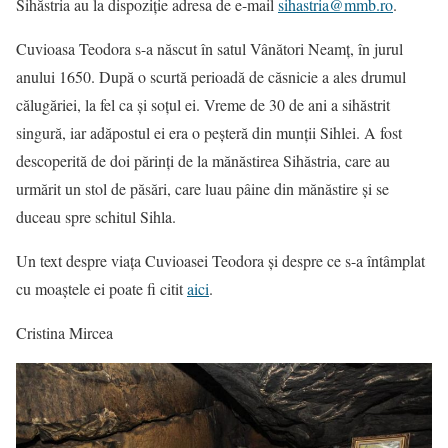
Sihăstria au la dispoziție adresa de e-mail
sihastria@mmb.ro
.
Cuvioasa Teodora s-a născut în satul Vânători Neamț, în jurul
anului 1650. După o scurtă perioadă de căsnicie a ales drumul
călugăriei, la fel ca și soțul ei. Vreme de 30 de ani a sihăstrit
singură, iar adăpostul ei era o peșteră din munții Sihlei. A fost
descoperită de doi părinți de la mănăstirea Sihăstria, care au
urmărit un stol de păsări, care luau pâine din mănăstire și se
duceau spre schitul Sihla.
Un text despre viața Cuvioasei Teodora și despre ce s-a întâmplat
cu moaștele ei poate fi citit
aici
.
Cristina Mircea