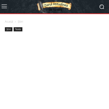
Acasă
Știri
Știri
Texte