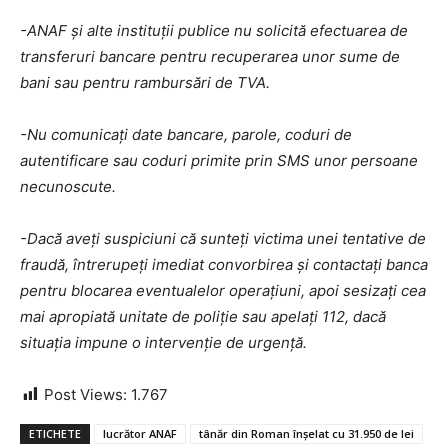
-ANAF și alte instituții publice nu solicită efectuarea de
transferuri bancare pentru recuperarea unor sume de
bani sau pentru rambursări de TVA.
-Nu comunicați date bancare, parole, coduri de
autentificare sau coduri primite prin SMS unor persoane
necunoscute.
-Dacă aveți suspiciuni că sunteți victima unei tentative de
fraudă, întrerupeți imediat convorbirea și contactați banca
pentru blocarea eventualelor operațiuni, apoi sesizați cea
mai apropiată unitate de poliție sau apelați 112, dacă
situația impune o intervenție de urgență.
Post Views:
1.767
ETICHETE
lucrător ANAF
tânăr din Roman înșelat cu 31.950 de lei