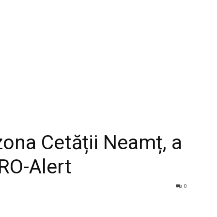
zona Cetății Neamț, a
RO-Alert
0