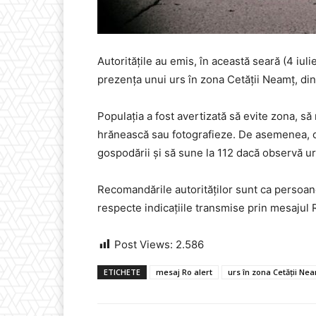
Autoritățile au emis, în această seară (4 iu
prezența unui urs în zona Cetății Neamț, di
Populația a fost avertizată să evite zona, să
hrănească sau fotografieze. De asemenea, oa
gospodării și să sune la 112 dacă observă ur
Recomandările autorităților sunt ca persoane
respecte indicațiile transmise prin mesajul 
Post Views:
2.586
ETICHETE
mesaj Ro alert
urs în zona Cetății Ne