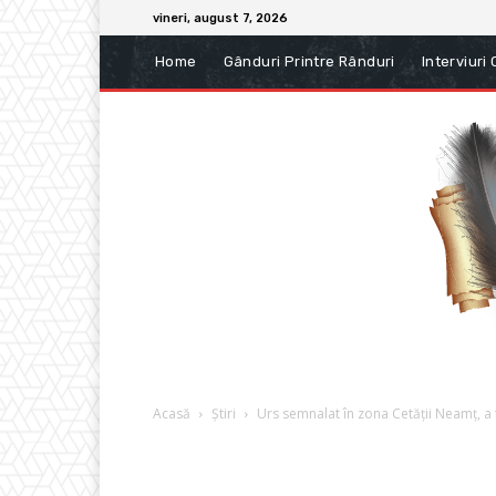
vineri, august 7, 2026
Home
Gânduri Printre Rânduri
Interviuri
Acasă
Știri
Urs semnalat în zona Cetății Neamț, a