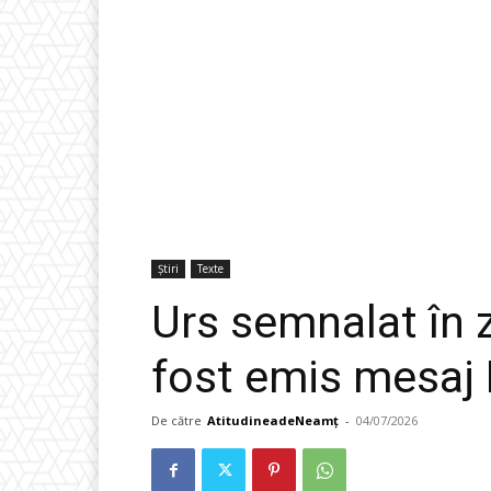
Știri
Texte
Urs semnalat în 
fost emis mesaj 
De către
AtitudineadeNeamț
-
04/07/2026