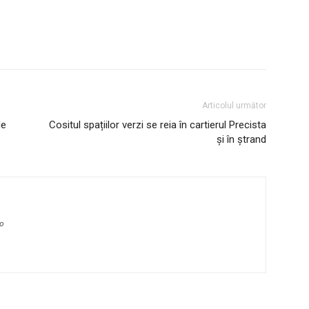
Articolul următor
de
Cositul spațiilor verzi se reia în cartierul Precista
și în ștrand
ro