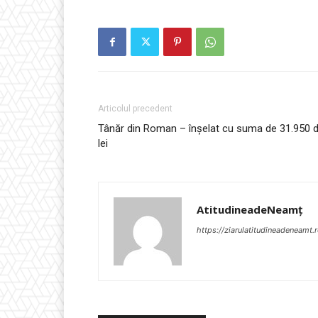
Articolul precedent
Tânăr din Roman – înșelat cu suma de 31.950 
lei
AtitudineadeNeamț
https://ziarulatitudineadeneamt.