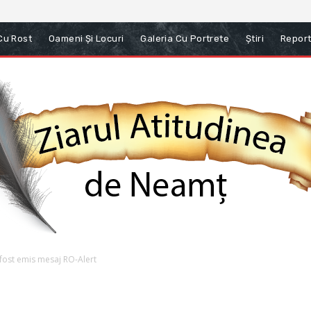
 Cu Rost
Oameni Și Locuri
Galeria Cu Portrete
Știri
Report
 fost emis mesaj RO-Alert