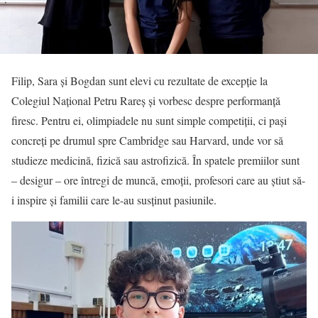
Filip, Sara și Bogdan sunt elevi cu rezultate de excepție la
Colegiul Național Petru Rareș și vorbesc despre performanță
firesc. Pentru ei, olimpiadele nu sunt simple competiții, ci pași
concreți pe drumul spre Cambridge sau Harvard, unde vor să
studieze medicină, fizică sau astrofizică. În spatele premiilor sunt
– desigur – ore întregi de muncă, emoții, profesori care au știut să-
i inspire și familii care le-au susținut pasiunile.