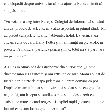
enciclopedii despre univers, iar când a ajuns la Rareș a simțit că
și-a găsit locul.
”Eu voiam sa aleg între Rareș și Colegiul de Informatică și, când
am dat probele de selecție, m-a atras aspectul, în primul rând. Mi-
au plăcut canapelele, scările, tablourile, holul. La vremea aia
citeam seria de cărți Harry Potter și m-am simțit un pic acolo, în
poveste. Atmosfera, pasiunea pentru științe, totul mi s-a părut așa,
un pic magic”.
A ajuns la olimpiada de astronomie din curiozitate. „Domnul
director mi-a zis să încerc și am spus: de ce nu?. M-am apucat de
lucrat, dar înainte de etapa județeană nu eram convins că pot.
După ce m-am calificat și am văzut că se dau subiecte grele la
națională, am început să studiez serios și am descoperit ce
satisfacție mare ai când reușești să explici rapid și corect anumite
lucruri care sunt foarte greu de explicat”.