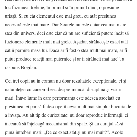
loc fuziunea, trebuie, în primul și în primul rând, o presiune
uriașă. Și cu cât elementul este mai greu, cu atât presiunea
necesară este mai mare. Dar Soarele nu este chiar cea mai mare
stea din univers, deci este clar că nu are suficientă putere încât să
fuzioneze elemente mult mai grele. Așadar, strălucește exact atât
cât îi permite masa lui. Dacă ar fi fost o stea mult mai mare, ar fi
putut produce reacții mai puternice și ar fi strălucit mai tare”, a
răspuns Bogdan.
Cei trei copii au în comun nu doar rezultatele excepționale, ci și
naturalețea cu care vorbesc despre muncă, disciplină și visuri
mari. Într-o lume în care performanța este adesea asociată cu
presiunea, ei par să fi descoperit ceva mult mai simplu: bucuria de
a învăța. Au alt tip de curiozitate: nu doar reproduc informații, ci
încearcă să înțeleagă mecanismul din spate. Și au curajul să-și
pună întrebări mari: „De ce exact atât și nu mai mult?”. Acolo