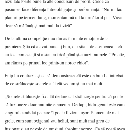
rezultate foarte bune la alte concursuri de profil. Crede că
pasiunea face diferența între obligație și performanță: ”Nu-mi fac
planuri pe termen lung, momentan mă uit la următorul pas. Vreau
doar să mă înalț și mai mult la fizică”.
De la ultima competiție i-au rămas în minte emoțiile de la
premiere. Știa că a avut punctaj bun, dar știa – de asemenea – că
au fost contestații și a stat cu frică până și-a auzit numele. ”Practic,
am rămas pe primul loc printr-un noroc chior”.
Filip l-a contrazis și ca să demonstreze cât este de bun l-a întrebat
de ce strălucește soarele atât cât vedem și nu mai mult.
„Soarele strălucește fix atât de tare cât strălucește pentru că poate
să fuzioneze doar anumite elemente. De fapt, hidrogenul este cam
singurul candidat pe care îl poate fuziona ușor. Elementele mai
grele, cum sunt oxigenul sau heliul, sunt mult mai greu de
fuzionat și au nevoie de presiuni absolut enorme. Ca să poată avea