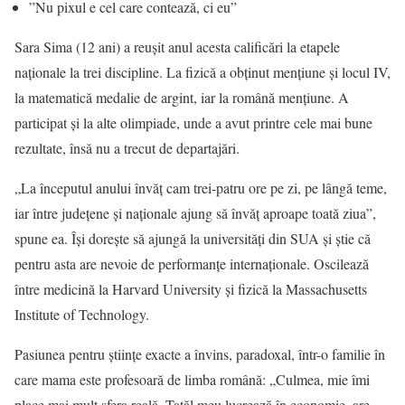
”Nu pixul e cel care contează, ci eu”
Sara Sima (12 ani) a reușit anul acesta calificări la etapele
naționale la trei discipline. La fizică a obținut mențiune și locul IV,
la matematică medalie de argint, iar la română mențiune. A
participat și la alte olimpiade, unde a avut printre cele mai bune
rezultate, însă nu a trecut de departajări.
„La începutul anului învăț cam trei-patru ore pe zi, pe lângă teme,
iar între județene și naționale ajung să învăț aproape toată ziua”,
spune ea. Își dorește să ajungă la universități din SUA și știe că
pentru asta are nevoie de performanțe internaționale. Oscilează
între medicină la Harvard University și fizică la Massachusetts
Institute of Technology.
Pasiunea pentru științe exacte a învins, paradoxal, într-o familie în
care mama este profesoară de limba română: „Culmea, mie îmi
place mai mult sfera reală. Tatăl meu lucrează în economie, are