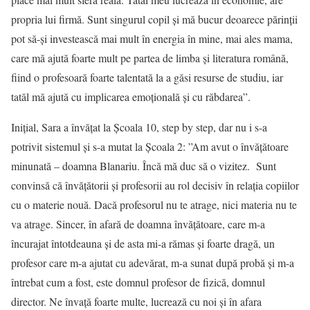
propria lui firmă. Sunt singurul copil și mă bucur deoarece părinții
pot să-și investească mai mult în energia în mine, mai ales mama,
care mă ajută foarte mult pe partea de limba și literatura română,
fiind o profesoară foarte talentată la a găsi resurse de studiu, iar
tatăl mă ajută cu implicarea emoțională și cu răbdarea”.
Inițial, Sara a învățat la Școala 10, step by step, dar nu i s-a
potrivit sistemul și s-a mutat la Școala 2: ”Am avut o învățătoare
minunată – doamna Blanariu. Încă mă duc să o vizitez. Sunt
convinsă că învățătorii și profesorii au rol decisiv în relația copiilor
cu o materie nouă. Dacă profesorul nu te atrage, nici materia nu te
va atrage. Sincer, în afară de doamna învățătoare, care m-a
încurajat întotdeauna și de asta mi-a rămas și foarte dragă, un
profesor care m-a ajutat cu adevărat, m-a sunat după probă și m-a
întrebat cum a fost, este domnul profesor de fizică, domnul
director. Ne învață foarte multe, lucrează cu noi și în afara