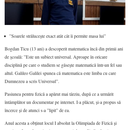
”Soarele strălucește exact atât cât îi permite masa lui”
Bogdan Ticu (13 ani) a descoperit matematica încă din primii ani
de școală: ”Este un subiect universal. Aproape în oricare
disciplină pe care o studiem se găsește matematică într-un fel sau
altul. Galileo Galilei spunea că matematica este limba cu care
Dumnezeu a scris Universul”.
Pasiunea pentru fizică a apărut mai târziu, după ce a urmărit
întâmplător un documentar pe internet. I-a plăcut, și-a propus să
încerce și de atunci s-a ”lipit” de ea.
Anul acesta a obținut locul I absolut la Olimpiada de Fizică și