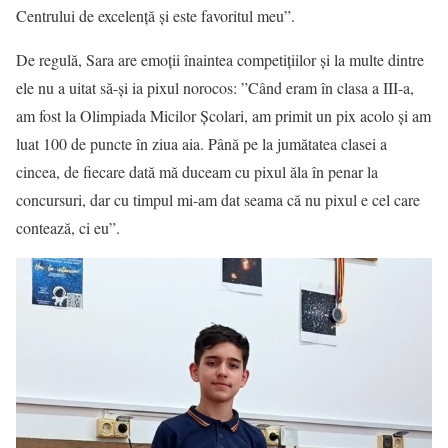
Centrului de excelență și este favoritul meu”.
De regulă, Sara are emoții înaintea competițiilor și la multe dintre
ele nu a uitat să-și ia pixul norocos: ”Când eram în clasa a III-a,
am fost la Olimpiada Micilor Școlari, am primit un pix acolo și am
luat 100 de puncte în ziua aia. Până pe la jumătatea clasei a
cincea, de fiecare dată mă duceam cu pixul ăla în penar la
concursuri, dar cu timpul mi-am dat seama că nu pixul e cel care
contează, ci eu”.