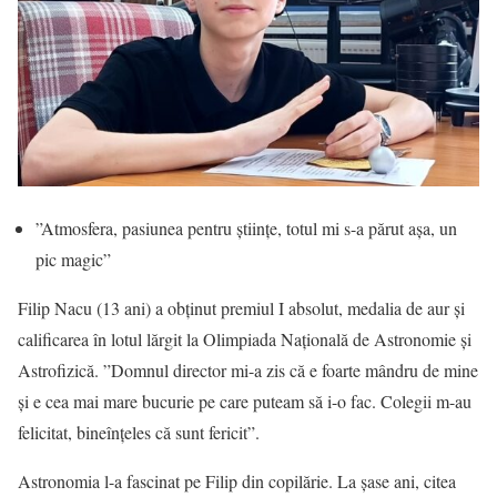
”Atmosfera, pasiunea pentru științe, totul mi s-a părut așa, un
pic magic”
Filip Nacu (13 ani) a obținut premiul I absolut, medalia de aur și
calificarea în lotul lărgit la Olimpiada Națională de Astronomie și
Astrofizică. ”Domnul director mi-a zis că e foarte mândru de mine
și e cea mai mare bucurie pe care puteam să i-o fac. Colegii m-au
felicitat, bineînțeles că sunt fericit”.
Astronomia l-a fascinat pe Filip din copilărie. La șase ani, citea