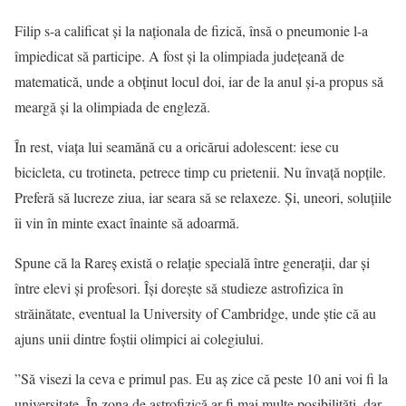
Filip s-a calificat și la naționala de fizică, însă o pneumonie l-a
împiedicat să participe. A fost și la olimpiada județeană de
matematică, unde a obținut locul doi, iar de la anul și-a propus să
meargă și la olimpiada de engleză.
În rest, viața lui seamănă cu a oricărui adolescent: iese cu
bicicleta, cu trotineta, petrece timp cu prietenii. Nu învață nopțile.
Preferă să lucreze ziua, iar seara să se relaxeze. Și, uneori, soluțiile
îi vin în minte exact înainte să adoarmă.
Spune că la Rareș există o relație specială între generații, dar și
între elevi și profesori. Își dorește să studieze astrofizica în
străinătate, eventual la University of Cambridge, unde știe că au
ajuns unii dintre foștii olimpici ai colegiului.
”Să visezi la ceva e primul pas. Eu aș zice că peste 10 ani voi fi la
universitate. În zona de astrofizică ar fi mai multe posibilități, dar