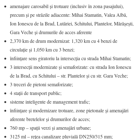
amenajare carosabil și trotuare (inclusiv în zona pasajului),
precum și pe străzile adiacente: Mihai Stamatin, Valea Albă,
Ion Ionescu de la Brad, Lutăriei, Schitului, Plantelor, Mărășești,
Gara Veche și drumurile de acces aferente
2,370 km de drum modernizat: 1,320 km cu 4 benzi de
circulație și 1,050 km cu 3 benzi;
înființare sens giratoriu la intersecția cu strada Mihai Stamatin;
3 intersecții modernizate și semaforizate: cu strada Ion Ionescu
de la Brad, cu Schitului – str. Plantelor și cu str. Gara Veche;
3 treceri de pietoni semaforizate;
4 stații de transport public;
sisteme inteligente de management trafic;
înființare și modernizare trotuare, zone pietonale și amenajări
aferente bretelelor și drumurilor de acces;
760 mp – spații verzi și amenajări urbane;
3125 ml – rețea canalizare pluvială DN250/315 mm;