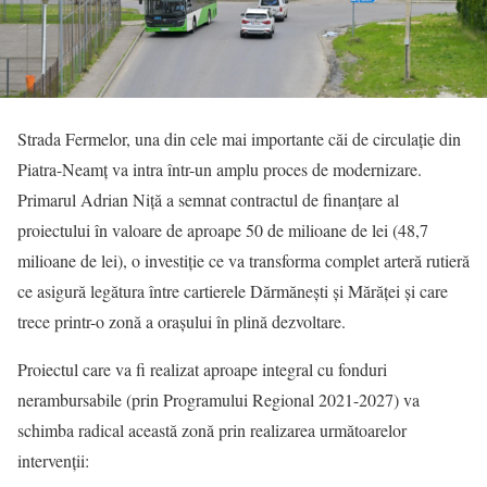
Strada Fermelor, una din cele mai importante căi de circulație din
Piatra-Neamț va intra într-un amplu proces de modernizare.
Primarul Adrian Niță a semnat contractul de finanțare al
proiectului în valoare de aproape 50 de milioane de lei (48,7
milioane de lei), o investiție ce va transforma complet arteră rutieră
ce asigură legătura între cartierele Dărmănești și Mărăței și care
trece printr-o zonă a orașului în plină dezvoltare.
Proiectul care va fi realizat aproape integral cu fonduri
nerambursabile (prin Programului Regional 2021-2027) va
schimba radical această zonă prin realizarea următoarelor
intervenții: