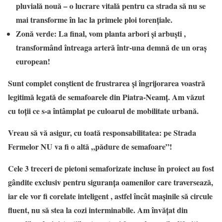
pluvială nouă – o lucrare vitală pentru ca strada să nu se
mai transforme în lac la primele ploi torențiale.
Zonă verde: La final, vom planta arbori și arbuști ,
transformând întreaga arteră într-una demnă de un oraș
european!
Sunt complet conștient de frustrarea și îngrijorarea voastră
legitimă legată de semafoarele din Piatra-Neamț. Am văzut
cu toții ce s-a întâmplat pe culoarul de mobilitate urbană.
Vreau să vă asigur, cu toată responsabilitatea: pe Strada
Fermelor NU va fi o altă „pădure de semafoare”!
Cele 3 treceri de pietoni semaforizate incluse în proiect au fost
gândite exclusiv pentru siguranța oamenilor care traversează,
iar ele vor fi corelate inteligent , astfel încât mașinile să circule
fluent, nu să stea la cozi interminabile. Am învățat din