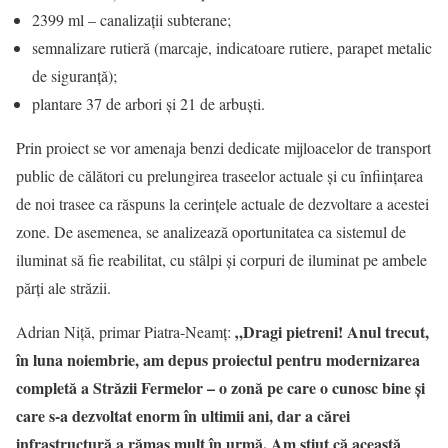
2399 ml – canalizații subterane;
semnalizare rutieră (marcaje, indicatoare rutiere, parapet metalic
de siguranță);
plantare 37 de arbori și 21 de arbuști.
Prin proiect se vor amenaja benzi dedicate mijloacelor de transport
public de călători cu prelungirea traseelor actuale și cu înființarea
de noi trasee ca răspuns la cerințele actuale de dezvoltare a acestei
zone. De asemenea, se analizează oportunitatea ca sistemul de
iluminat să fie reabilitat, cu stâlpi și corpuri de iluminat pe ambele
părți ale străzii.
„Dragi pietreni!
Anul trecut,
Adrian Niță, primar Piatra-Neamț:
în luna noiembrie, am depus proiectul pentru modernizarea
completă a Străzii Fermelor – o zonă pe care o cunosc bine și
care s-a dezvoltat enorm în ultimii ani, dar a cărei
infrastructură a rămas mult în urmă. Am știut că această