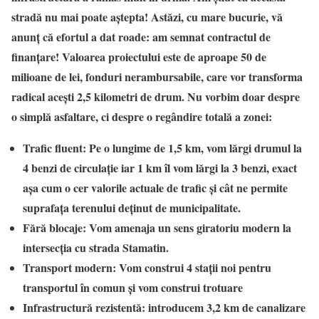
stradă nu mai poate aștepta!
Astăzi, cu mare bucurie, vă
anunț că efortul a dat roade: am semnat contractul de
finanțare!
Valoarea proiectului este de aproape 50 de
milioane de lei, fonduri nerambursabile, care vor transforma
radical acești 2,5 kilometri de drum.
Nu vorbim doar despre
o simplă asfaltare, ci despre o regândire totală a zonei:
Trafic fluent: Pe o lungime de 1,5 km, vom lărgi drumul la
4 benzi de circulație iar 1 km îl vom lărgi la 3 benzi, exact
așa cum o cer valorile actuale de trafic și cât ne permite
suprafața terenului deținut de municipalitate.
Fără blocaje: Vom amenaja un sens giratoriu modern la
intersecția cu strada Stamatin.
Transport modern: Vom construi 4 stații noi pentru
transportul în comun și vom construi trotuare
Infrastructură rezistentă: introducem 3,2 km de canalizare