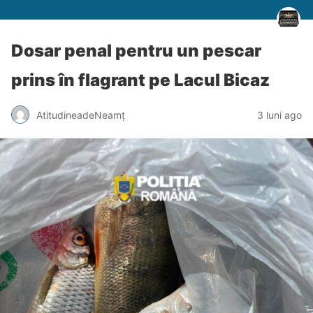
Dosar penal pentru un pescar
prins în flagrant pe Lacul Bicaz
AtitudineadeNeamț
3 luni ago