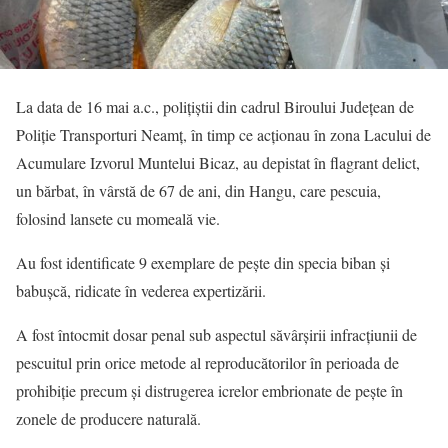
La data de 16 mai a.c., polițiștii din cadrul Biroului Județean de
Poliție Transporturi Neamț, în timp ce acționau în zona Lacului de
Acumulare Izvorul Muntelui Bicaz, au depistat în flagrant delict,
un bărbat, în vârstă de 67 de ani, din Hangu, care pescuia,
folosind lansete cu momeală vie.
Au fost identificate 9 exemplare de pește din specia biban și
babușcă, ridicate în vederea expertizării.
A fost întocmit dosar penal sub aspectul săvârșirii infracțiunii de
pescuitul prin orice metode al reproducătorilor în perioada de
prohibiție precum și distrugerea icrelor embrionate de pește în
zonele de producere naturală.