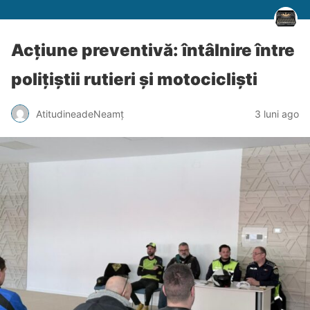
Acțiune preventivă: întâlnire între
polițiștii rutieri și motocicliști
AtitudineadeNeamț
3 luni ago