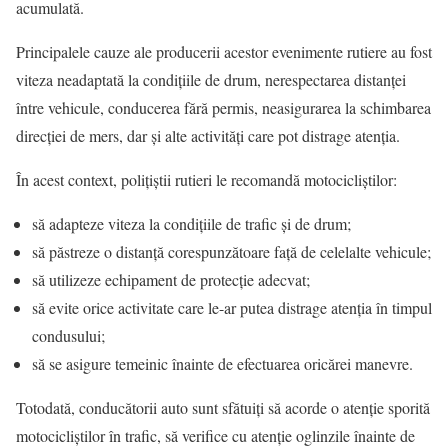
acumulată.
Principalele cauze ale producerii acestor evenimente rutiere au fost
viteza neadaptată la condițiile de drum, nerespectarea distanței
între vehicule, conducerea fără permis, neasigurarea la schimbarea
direcției de mers, dar și alte activități care pot distrage atenția.
În acest context, polițiștii rutieri le recomandă motocicliștilor:
să adapteze viteza la condițiile de trafic și de drum;
să păstreze o distanță corespunzătoare față de celelalte vehicule;
să utilizeze echipament de protecție adecvat;
să evite orice activitate care le-ar putea distrage atenția în timpul
condusului;
să se asigure temeinic înainte de efectuarea oricărei manevre.
Totodată, conducătorii auto sunt sfătuiți să acorde o atenție sporită
motocicliștilor în trafic, să verifice cu atenție oglinzile înainte de