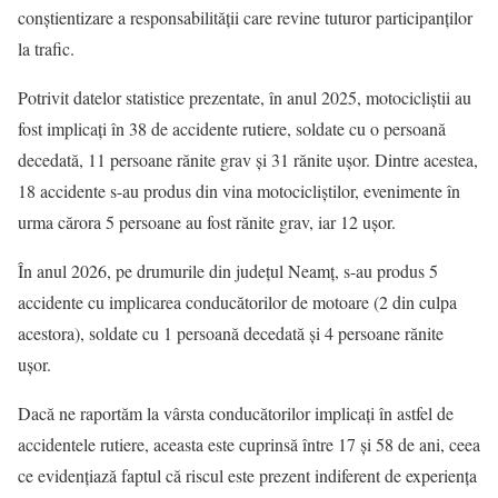
conștientizare a responsabilității care revine tuturor participanților
la trafic.
Potrivit datelor statistice prezentate, în anul 2025, motocicliștii au
fost implicați în 38 de accidente rutiere, soldate cu o persoană
decedată, 11 persoane rănite grav și 31 rănite ușor. Dintre acestea,
18 accidente s-au produs din vina motocicliștilor, evenimente în
urma cărora 5 persoane au fost rănite grav, iar 12 ușor.
În anul 2026, pe drumurile din județul Neamț, s-au produs 5
accidente cu implicarea conducătorilor de motoare (2 din culpa
acestora), soldate cu 1 persoană decedată și 4 persoane rănite
ușor.
Dacă ne raportăm la vârsta conducătorilor implicați în astfel de
accidentele rutiere, aceasta este cuprinsă între 17 și 58 de ani, ceea
ce evidențiază faptul că riscul este prezent indiferent de experiența