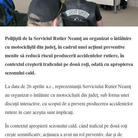
Polițiștii de la Serviciul Rutier Neamț au organizat o întâlnire
cu motocicliștii din județ, în cadrul unei acțiuni preventive
menite să reducă riscul producerii accidentelor rutiere, în
contextul creșterii traficului pe două roți, odată cu apropierea
sezonului cald.
La data de 26 aprilie a.c., reprezentanții Serviciului Rutier Neamț
au organizat o întâlnire cu motocicliștii din județ, sub forma unei
discuții interactive, cu scopul de a preveni producerea accidentelor
rutiere în care aceștia sunt implicați.
În contextul apropierii sezonului cald, când traficul pe două roți
crește semnificativ, acțiunea a avut un rol preventiv, dar și de