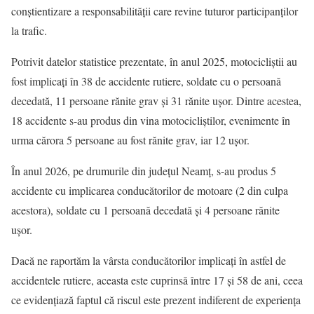
conștientizare a responsabilității care revine tuturor participanților
la trafic.
Potrivit datelor statistice prezentate, în anul 2025, motocicliștii au
fost implicați în 38 de accidente rutiere, soldate cu o persoană
decedată, 11 persoane rănite grav și 31 rănite ușor. Dintre acestea,
18 accidente s-au produs din vina motocicliștilor, evenimente în
urma cărora 5 persoane au fost rănite grav, iar 12 ușor.
În anul 2026, pe drumurile din județul Neamț, s-au produs 5
accidente cu implicarea conducătorilor de motoare (2 din culpa
acestora), soldate cu 1 persoană decedată și 4 persoane rănite
ușor.
Dacă ne raportăm la vârsta conducătorilor implicați în astfel de
accidentele rutiere, aceasta este cuprinsă între 17 și 58 de ani, ceea
ce evidențiază faptul că riscul este prezent indiferent de experiența