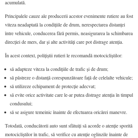
acumulată.
Principalele cauze ale producerii acestor evenimente rutiere au fost
viteza neadaptată la condițiile de drum, nerespectarea distanței
între vehicule, conducerea fără permis, neasigurarea la schimbarea
direcției de mers, dar și alte activități care pot distrage atenția.
În acest context, polițiștii rutieri le recomandă motocicliștilor:
să adapteze viteza la condițiile de trafic și de drum;
să păstreze o distanță corespunzătoare față de celelalte vehicule;
să utilizeze echipament de protecție adecvat;
să evite orice activitate care le-ar putea distrage atenția în timpul
condusului;
să se asigure temeinic înainte de efectuarea oricărei manevre.
Totodată, conducătorii auto sunt sfătuiți să acorde o atenție sporită
motocicliștilor în trafic, să verifice cu atenție oglinzile înainte de