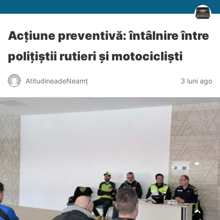
Acțiune preventivă: întâlnire între
polițiștii rutieri și motocicliști
AtitudineadeNeamț
3 luni ago