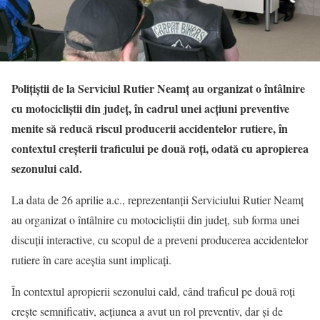
Polițiștii de la Serviciul Rutier Neamț au organizat o întâlnire
cu motocicliștii din județ, în cadrul unei acțiuni preventive
menite să reducă riscul producerii accidentelor rutiere, în
contextul creșterii traficului pe două roți, odată cu apropierea
sezonului cald.
La data de 26 aprilie a.c., reprezentanții Serviciului Rutier Neamț
au organizat o întâlnire cu motocicliștii din județ, sub forma unei
discuții interactive, cu scopul de a preveni producerea accidentelor
rutiere în care aceștia sunt implicați.
În contextul apropierii sezonului cald, când traficul pe două roți
crește semnificativ, acțiunea a avut un rol preventiv, dar și de