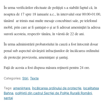
În urma verificărilor efectuate de polițiști s-a stabilit faptul că, în
noaptea de 17 spre 18 ianuarie a.c., în intervalul orar 00:00-01:00,
tânărul ar trimis mai multe mesaje concubinei sale, pe telefonul
mobil, prin care ar fi șantajat-o și ar fi adresat amenințări la adresa
surorii acesteia, respectiv tânăra, în vârstă de 22 de ani.
În urma administrării probatoriului în cauză a fost întocmit dosar
penal sub aspectul săvârșirii infracțiunilor de încălcarea ordinului
de protecție provizoriu, amenințare și șantaj.
Față de acesta a fost dispusa măsura reținerii pentru 24 ore.
Categories:
Știri
,
Texte
Tags:
amenințare
,
încălcarea ordinului de protecție
,
localitatea
Bahna
,
polițiștii din cadrul Secției de Poliție Rurală Români
,
șantaj