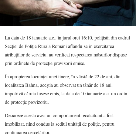
La data de 18 ianuarie a.c., în jurul orei 16:10, polițiștii din cadrul
Secției de Poliție Rurală Români aflându-se în exercitarea
atribuțiilor de serviciu, au verificat respectarea măsurilor dispuse
prin ordinele de protecție provizorii emise.
În apropierea locuinței unei tinere, în vârstă de 22 de ani, din
localitatea Bahna, aceștia au observat un tânăr de 18 ani,
împotrivă căruia fusese emis, la data de 10 ianuarie a.c. un ordin
de protecție provizoriu.
Deoarece acesta avea un comportament recalcitrant a fost
imobilizat, fiind condus la sediul unității de poliție, pentru
continuarea cercetărilor.