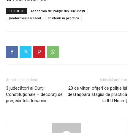
ETICHETE
Academia de Poliție din București
Jandarmeria Neamț
studenți în practică
Articolul precedent
Articolul următor
3 judecători ai Curții
20 de viitori ofițeri de poliție își
Constituționale – decorați de
desfășoară stagiul de practică
președintele Iohannis
la IPJ Neamț