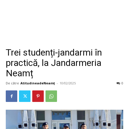
Trei studenți-jandarmi în
practică, la Jandarmeria
Neamț
De către
AtitudineadeNeamț
-
10/02/2025
0