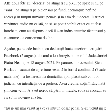
Alte două fete au ”descris” ba atingeri cu pixul pe spate și nu pe
”sâni”, ba atingeri pe picior sau pe fund, declarațiile nefiind
aceleași în timpul urmăririi penale și în sala de judecată. Dar nici
versiunea audio nu există, ca să se poată stabili exact ce au fost
întrebate, cum au răspuns, dacă li s-au indus anumite răspunsuri și
ce anume s-a consemnat de fapt.
Așadar, pe repede înainte, cu declarații luate anterior interogării
Facebook (2 august), dosarul a fost înregistrat pe rolul Judecătoriei
Piatra-Neamț pe 18 august 2021. Pe parcursul procesului, Ștefan
Burlacu – acuzat de agresiune sexuală în formă continuată (7 acte
materiale) – a fost arestat la domiciliu, apoi plasat sub control
judiciar, cu interdicția de a profesa. Avea credite, soția însărcinată
și niciun venit. A avut noroc că părinții, fratele, soția și avocații au
crezut în nevinovăția lui.
”Eu n-am mai văzut așa ceva într-un dosar penal. S-au ticluit niște