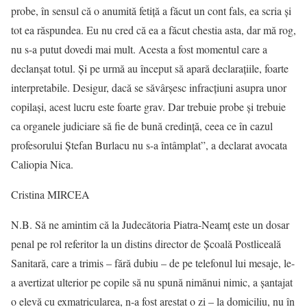
probe, în sensul că o anumită fetiță a făcut un cont fals, ea scria și
tot ea răspundea. Eu nu cred că ea a făcut chestia asta, dar mă rog,
nu s-a putut dovedi mai mult. Acesta a fost momentul care a
declanșat totul. Și pe urmă au început să apară declarațiile, foarte
interpretabile. Desigur, dacă se săvârșesc infracțiuni asupra unor
copilași, acest lucru este foarte grav. Dar trebuie probe și trebuie
ca organele judiciare să fie de bună credință, ceea ce în cazul
profesorului Ștefan Burlacu nu s-a întâmplat”, a declarat avocata
Caliopia Nica.
Cristina MIRCEA
N.B. Să ne amintim că la Judecătoria Piatra-Neamț este un dosar
penal pe rol referitor la un distins director de Școală Postliceală
Sanitară, care a trimis – fără dubiu – de pe telefonul lui mesaje, le-
a avertizat ulterior pe copile să nu spună nimănui nimic, a șantajat
o elevă cu exmatricularea, n-a fost arestat o zi – la domiciliu, nu în