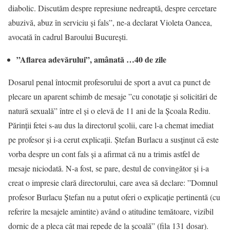
diabolic. Discutăm despre represiune nedreaptă, despre cercetare
abuzivă, abuz în serviciu și fals”, ne-a declarat Violeta Oancea,
avocată în cadrul Baroului București.
”Aflarea adevărului”, amânată …40 de zile
Dosarul penal întocmit profesorului de sport a avut ca punct de
plecare un aparent schimb de mesaje ”cu conotaţie şi solicitări de
natură sexuală” între el și o elevă de 11 ani de la Școala Rediu.
Părinții fetei s-au dus la directorul școlii, care l-a chemat imediat
pe profesor și i-a cerut explicații. Ștefan Burlacu a susținut că este
vorba despre un cont fals și a afirmat că nu a trimis astfel de
mesaje niciodată. N-a fost, se pare, destul de convingător și i-a
creat o impresie clară directorului, care avea să declare: ”Domnul
profesor Burlacu Ştefan nu a putut oferi o explicație pertinentă (cu
referire la mesajele amintite) având o atitudine temătoare, vizibil
dornic de a pleca cât mai repede de la şcoală” (fila 131 dosar).