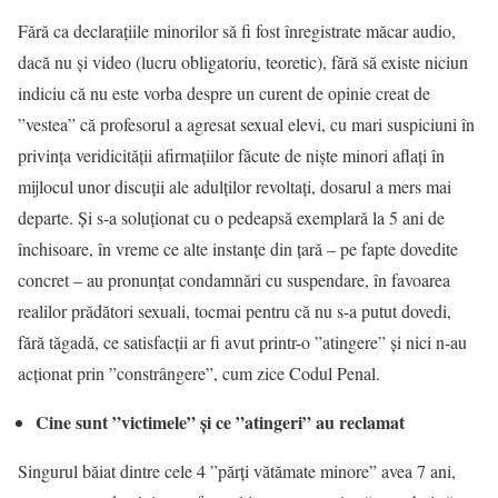
Fără ca declarațiile minorilor să fi fost înregistrate măcar audio,
dacă nu și video (lucru obligatoriu, teoretic), fără să existe niciun
indiciu că nu este vorba despre un curent de opinie creat de
”vestea” că profesorul a agresat sexual elevi, cu mari suspiciuni în
privința veridicității afirmațiilor făcute de niște minori aflați în
mijlocul unor discuții ale adulților revoltați, dosarul a mers mai
departe. Și s-a soluționat cu o pedeapsă exemplară la 5 ani de
închisoare, în vreme ce alte instanțe din țară – pe fapte dovedite
concret – au pronunțat condamnări cu suspendare, în favoarea
realilor prădători sexuali, tocmai pentru că nu s-a putut dovedi,
fără tăgadă, ce satisfacții ar fi avut printr-o ”atingere” și nici n-au
acționat prin ”constrângere”, cum zice Codul Penal.
Cine sunt ”victimele” și ce ”atingeri” au reclamat
Singurul băiat dintre cele 4 ”părți vătămate minore” avea 7 ani,