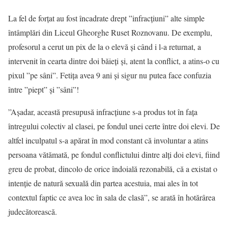
La fel de forțat au fost încadrate drept ”infracțiuni” alte simple
întâmplări din Liceul Gheorghe Ruset Roznovanu. De exemplu,
profesorul a cerut un pix de la o elevă și când i l-a returnat, a
intervenit în cearta dintre doi băieți și, atent la conflict, a atins-o cu
pixul ”pe sâni”. Fetița avea 9 ani și sigur nu putea face confuzia
între ”piept” și ”sâni”!
”Aşadar, această presupusă infracţiune s-a produs tot în faţa
întregului colectiv al clasei, pe fondul unei certe între doi elevi. De
altfel inculpatul s-a apărat în mod constant că involuntar a atins
persoana vătămată, pe fondul conflictului dintre alţi doi elevi, fiind
greu de probat, dincolo de orice îndoială rezonabilă, că a existat o
intenţie de natură sexuală din partea acestuia, mai ales în tot
contextul faptic ce avea loc în sala de clasă”, se arată în hotărârea
judecătorească.