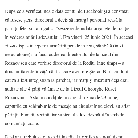
După ce a verificat încă o dată contul de Facebook și a constatat
că fusese șters, directorul a decis să meargă personal acasă la
părinții fetei și i-a rugat să ”sesizeze de îndată organele de poliție,
în vederea aflării adevărului”. Era vineri, 25 iunie 2021. În aceeași
zi s-a dispus începerea urmăririi penale in rem, sâmbătă (în zi
nelucrătoare) s-a făcut audierea directorului de la liceul din
Roznov (cu care vorbise directorul de la Rediu, între timp) – a
doua unitate de învățământ la care avea ore Ștefan Burlacu, luni
cauza a fost înregistrată la parchet, iar marți și miercuri deja erau
audiate alte 4 părți vătămate de la Liceul Gheorghe Ruset
Roznovanu. Asta în condițiile în care, din ziua de 23 iunie,
capturile cu schimburile de mesaje au circulat între elevi, au aflat
părinții, bunicii, vecinii, iar subiectul a fost dezbătut în ambele
comunități locale.
Deși ar fi trebuit să purceadă imediat la verificarea noului cont