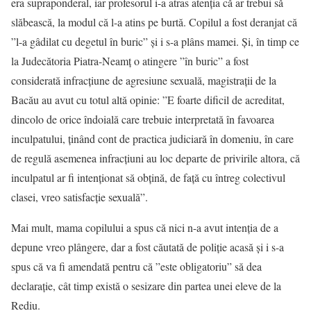
era supraponderal, iar profesorul i-a atras atenția că ar trebui să
slăbească, la modul că l-a atins pe burtă. Copilul a fost deranjat că
”l-a gâdilat cu degetul în buric” și i s-a plâns mamei. Și, în timp ce
la Judecătoria Piatra-Neamț o atingere ”în buric” a fost
considerată infracțiune de agresiune sexuală, magistrații de la
Bacău au avut cu totul altă opinie: ”E foarte dificil de acreditat,
dincolo de orice îndoială care trebuie interpretată în favoarea
inculpatului, ținând cont de practica judiciară în domeniu, în care
de regulă asemenea infracțiuni au loc departe de privirile altora, că
inculpatul ar fi intenționat să obțină, de față cu întreg colectivul
clasei, vreo satisfacție sexuală”.
Mai mult, mama copilului a spus că nici n-a avut intenția de a
depune vreo plângere, dar a fost căutată de poliție acasă și i s-a
spus că va fi amendată pentru că ”este obligatoriu” să dea
declarație, cât timp există o sesizare din partea unei eleve de la
Rediu.