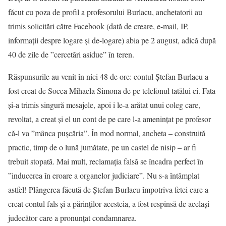
făcut cu poza de profil a profesorului Burlacu, anchetatorii au
trimis solicitări către Facebook (dată de creare, e-mail, IP,
informații despre logare și de-logare) abia pe 2 august, adică după
40 de zile de ”cercetări asidue” în teren.
Răspunsurile au venit în nici 48 de ore: contul Ștefan Burlacu a
fost creat de Socea Mihaela Simona de pe telefonul tatălui ei. Fata
și-a trimis singură mesajele, apoi i le-a arătat unui coleg care,
revoltat, a creat și el un cont de pe care l-a amenințat pe profesor
că-l va ”mânca pușcăria”. În mod normal, ancheta – construită
practic, timp de o lună jumătate, pe un castel de nisip – ar fi
trebuit stopată. Mai mult, reclamația falsă se încadra perfect în
”inducerea în eroare a organelor judiciare”. Nu s-a întâmplat
astfel! Plângerea făcută de Ștefan Burlacu împotriva fetei care a
creat contul fals și a părinților acesteia, a fost respinsă de același
judecător care a pronunțat condamnarea.