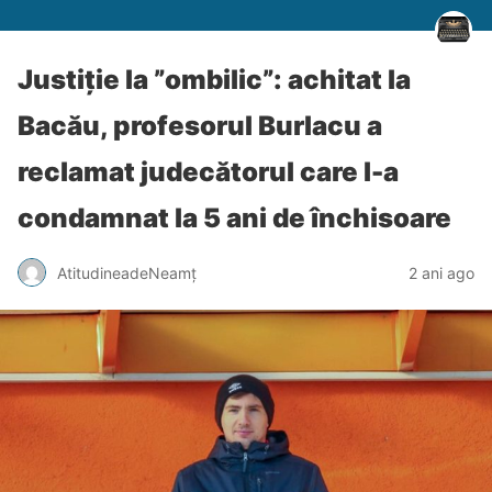
Justiție la ”ombilic”: achitat la
Bacău, profesorul Burlacu a
reclamat judecătorul care l-a
condamnat la 5 ani de închisoare
AtitudineadeNeamț
2 ani ago