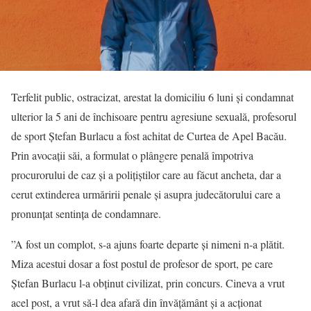
Terfelit public, ostracizat, arestat la domiciliu 6 luni și condamnat
ulterior la 5 ani de închisoare pentru agresiune sexuală, profesorul
de sport Ștefan Burlacu a fost achitat de Curtea de Apel Bacău.
Prin avocații săi, a formulat o plângere penală împotriva
procurorului de caz și a polițiștilor care au făcut ancheta, dar a
cerut extinderea urmăririi penale și asupra judecătorului care a
pronunțat sentința de condamnare.
”A fost un complot, s-a ajuns foarte departe și nimeni n-a plătit.
Miza acestui dosar a fost postul de profesor de sport, pe care
Ștefan Burlacu l-a obținut civilizat, prin concurs. Cineva a vrut
acel post, a vrut să-l dea afară din învățământ și a acționat