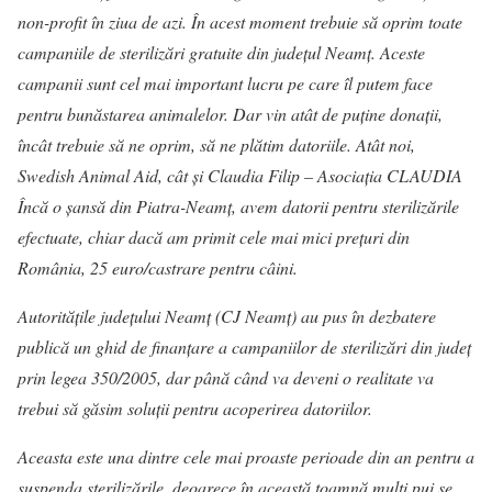
non-profit în ziua de azi. În acest moment trebuie să oprim toate
campaniile de sterilizări gratuite din județul Neamț. Aceste
campanii sunt cel mai important lucru pe care îl putem face
pentru bunăstarea animalelor. Dar vin atât de puține donații,
încât trebuie să ne oprim, să ne plătim datoriile. Atât noi,
Swedish Animal Aid, cât și Claudia Filip – Asociația CLAUDIA
Încă o șansă din Piatra-Neamț, avem datorii pentru sterilizările
efectuate, chiar dacă am primit cele mai mici prețuri din
România, 25 euro/castrare pentru câini.
Autoritățile județului Neamț (CJ Neamț) au pus în dezbatere
publică un ghid de finanțare a campaniilor de sterilizări din județ
prin legea 350/2005, dar până când va deveni o realitate va
trebui să găsim soluții pentru acoperirea datoriilor.
Aceasta este una dintre cele mai proaste perioade din an pentru a
suspenda sterilizările, deoarece în această toamnă mulți pui se