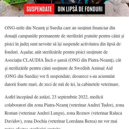
ONG-urile din Neamț și Suedia care au susținut financiar din
donații campaniile permanente de sterilizări gratuite pentru câini și
pisici în județ sunt nevoite să își suspende activitatea din lipsă de
fonduri. Așadar, atât sterilizările pentru pisici susținute de
Asociația CLAUDIA Încă o șansă (ONG din Piatra-Neamț), cât
și sterilizările pentru câini susținute de Swedish Animal Aid
(ONG din Suedia) vor fi suspendate, deoarece s-au acumulat
datorii foarte mari, de zeci de mii de lei, la cabinetele veterinare.
Astfel începând de astăzi, 23 septembrie 2022, medicii
colaboratori din zona Piatra-Neamț (veterinar Andrei Tudor), zona
Roman (veterinar Andrei Lungu), zona Roznov (veterinar Raluca
Davidov), zona Dochia (veterinar Loredana Berea) nu vor mai
putea efectua sterilizări gratuite.