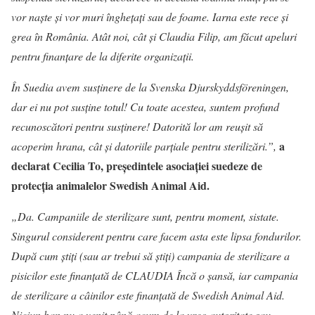
vor naște și vor muri înghețați sau de foame. Iarna este rece și
grea în România. Atât noi, cât și Claudia Filip, am făcut apeluri
pentru finanțare de la diferite organizații.
În Suedia avem susținere de la Svenska Djurskyddsfo
reningen,
dar ei nu pot susține totul! Cu toate acestea, suntem profund
recunoscători pentru susținere! Datorită lor am reușit să
a
acoperim hrana, cât și datoriile parțiale pentru sterilizări.”,
declarat Cecilia To, președintele asociației suedeze de
protecția animalelor Swedish Animal Aid.
„Da. Campaniile de sterilizare sunt, pentru moment, sistate.
Singurul considerent pentru care facem asta este lipsa fondurilor.
După cum știți (sau ar trebui să știți) campania de sterilizare a
pisicilor este finanțată de CLAUDIA Încă o șansă, iar campania
de sterilizare a câinilor este finanțată de Swedish Animal Aid.
Niciun ban nu a venit până acum de la vreo autoritate sau