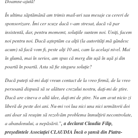
Doamne-ajută!
În ultima săptămână am trimis mail-uri sau mesaje cu cereri de
sponsorizare. Îmi cer scuze dacă v-am stresat, dacă vă par
insistentă, dar, pentru momemt, soluțiile suntem noi. Uniți, facem
noi pentru noi. Dacă așteptăm ca alții (la autorități mă gândesc
acum) să facă vom fi, peste alți 10 ani, cam la același nivel. Mai
în glumă, mai în serios, am spus că merg din ușă în ușă și din
poartă în poartă. Asta să fie singura soluție?
Dacă puteți să-mi dați vreun contact de la vreo firmă, de la vreo
persoană dispusă să se alăture crezului nostru, dați-mi de știre.
Dacă are cineva o altă idee, dați-mi de știre. Nu am avut nicio zi
liberă de peste doi ani. Nu-mi voi lua nici una nici următorii doi
ani doar să reușim să rezolvăm problema înmulțirii necontrolate,
a abandonului, a nepăsării.”
, a declarat Claudia Filip,
președintele Asociației CLAUDIA Încă o șansă din Piatra-