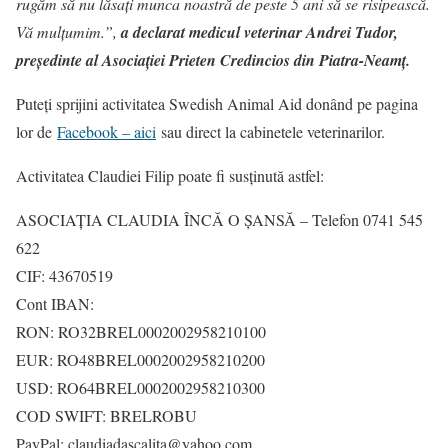
rugăm să nu lăsați munca noastră de peste 5 ani să se risipească.
Vă mulțumim.”,
a declarat medicul veterinar Andrei Tudor,
președinte al Asociației Prieten Credincios din Piatra-Neamț.
Puteți sprijini activitatea Swedish Animal Aid donând pe pagina
lor de
Facebook – aici
sau direct la cabinetele veterinarilor.
Activitatea Claudiei Filip poate fi susținută astfel:
ASOCIAȚIA CLAUDIA ÎNCĂ O ȘANSĂ – Telefon 0741 545
622
CIF: 43670519
Cont IBAN:
RON: RO32BREL0002002958210100
EUR: RO48BREL0002002958210200
USD: RO64BREL0002002958210300
COD SWIFT: BRELROBU
PayPal: claudiadascalita@yahoo.com