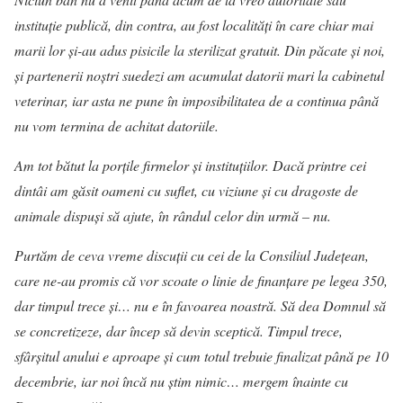
instituție publică, din contra, au fost localități în care chiar mai
marii lor și-au adus pisicile la sterilizat gratuit. Din păcate și noi,
și partenerii noștri suedezi am acumulat datorii mari la cabinetul
veterinar, iar asta ne pune în imposibilitatea de a continua până
nu vom termina de achitat datoriile.
Am tot bătut la porțile firmelor și instituțiilor. Dacă printre cei
dintâi am găsit oameni cu suflet, cu viziune și cu dragoste de
animale dispuși să ajute, în rândul celor din urmă – nu.
Purtăm de ceva vreme discuții cu cei de la Consiliul Județean,
care ne-au promis că vor scoate o linie de finanțare pe legea 350,
dar timpul trece și… nu e în favoarea noastră. Să dea Domnul să
se concretizeze, dar încep să devin sceptică. Timpul trece,
sfârșitul anului e aproape și cum totul trebuie finalizat până pe 10
decembrie, iar noi încă nu știm nimic… mergem înainte cu