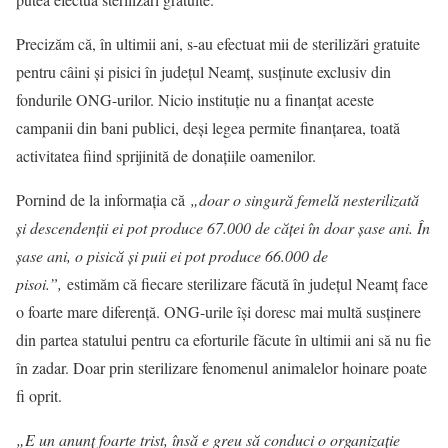
Precizăm că, în ultimii ani, s-au efectuat mii de sterilizări gratuite
pentru câini și pisici în județul Neamț, susținute exclusiv din
fondurile ONG-urilor. Nicio instituție nu a finanțat aceste
campanii din bani publici, deși legea permite finanțarea, toată
activitatea fiind sprijinită de donațiile oamenilor.
Pornind de la informația că
„doar o singură femelă nesterilizată
și descendenții ei pot produce 67.000 de căței în doar șase ani. În
șase ani, o pisică și puii ei pot produce 66.000 de
pisoi.”,
estimăm că fiecare sterilizare făcută în județul Neamț face
o foarte mare diferență. ONG-urile își doresc mai multă susținere
din partea statului pentru ca eforturile făcute în ultimii ani să nu fie
în zadar. Doar prin sterilizare fenomenul animalelor hoinare poate
fi oprit.
„E un anunț foarte trist, însă e greu să conduci o organizație