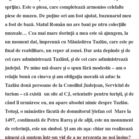
sprijin). Este o piesa, care completează armonios celelalte
piese de muzeu. De puține ori am fost ajutat, buzunarul meu
a fost de bază. Statul Român nu are bani pe ntru colecțiile
muzeale… Cea mai mare dorință a mea este să ajungem, la
un moment dat, împreună cu Mănăstirea Tazlău, care este pe
final de reabilitare, un reper al zonei. Dar asta depinde și de
cei care administrează Tazlăul, și de cei care administrează
județul. Pe mine mă doare și o spun fără modestie – am o
relație bună cu cineva și am obligația morală să aduc la
Tazlău două persoane de la Consiliul Județean, Serviciul de
turism – că există un site al CJ, orientativ pentru turiști, și de
când îl urmăresc eu, nu apare absolut nimic despre Tazlău.
Totuși, o mănăstire făcută de domnitorul Ștefan cel Mare la
1497, continuată de Petru Rareș și de alții, este un monument
de referință, este un simbol. Și am zis așa: chiar nu realizează
nimeni că suntem într-un vid de a ne prezenta pe noi înșine?