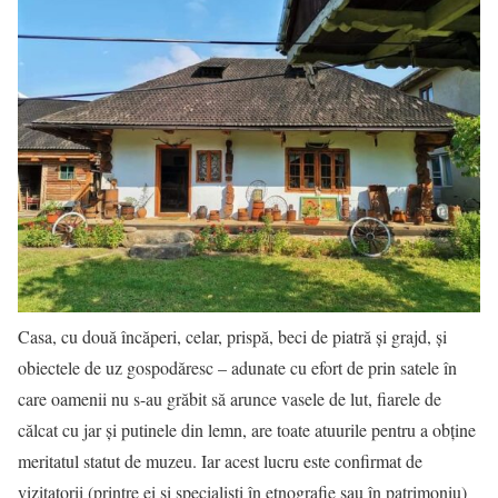
Casa, cu două încăperi, celar, prispă, beci de piatră și grajd, și
obiectele de uz gospodăresc – adunate cu efort de prin satele în
care oamenii nu s-au grăbit să arunce vasele de lut, fiarele de
călcat cu jar și putinele din lemn, are toate atuurile pentru a obține
meritatul statut de muzeu. Iar acest lucru este confirmat de
vizitatorii (printre ei și specialiști în etnografie sau în patrimoniu)