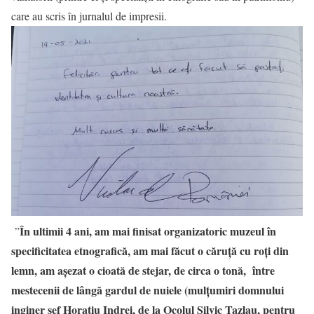
care au scris în jurnalul de impresii.
În ultimii 4 ani, am mai finisat organizatoric muzeul în
”
specificitatea etnografică, am mai făcut o căruță cu roți din
lemn, am așezat o cioată de stejar, de circa o tonă, între
mestecenii de lângă gardul de nuiele (mulțumiri domnului
inginer sef Horațiu Indrei, de la Ocolul Silvic Tazlau, pentru