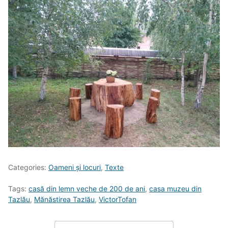
Categories:
Oameni și locuri
,
Texte
Tags:
casă din lemn veche de 200 de ani
,
casa muzeu din
Tazlău
,
Mănăstirea Tazlău
,
VictorTofan