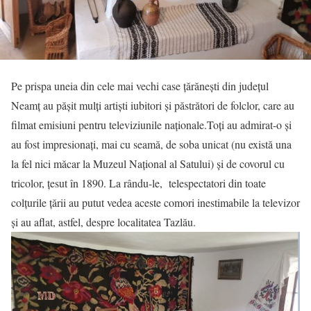
Pe prispa uneia din cele mai vechi case țărănești din județul
Neamț au pășit mulți artiști iubitori și păstrători de folclor, care au
filmat emisiuni pentru televiziunile naționale.Toți au admirat-o și
au fost impresionați, mai cu seamă, de soba unicat (nu există una
la fel nici măcar la Muzeul Național al Satului) și de covorul cu
tricolor, țesut în 1890. La rându-le, telespectatori din toate
colțurile țării au putut vedea aceste comori inestimabile la televizor
și au aflat, astfel, despre localitatea Tazlău.