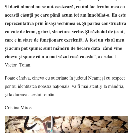
Și dacă nimeni nu se autosesizează, eu îmi fac treaba mea cu
această căsuță pe care până acum tot am înnobilat-o. Ea este
reprezentativă prin însăși vechimea ei. Și partea constructivă
cu cuie de lemn, grinzi, structura veche. Și războiul de țesut,
care e în stare de funcționare excelentă. A fost un vis al meu
și acum pot spune: sunt mândru de fiecare dată când vine
cineva și spune că n-a mai văzut casă ca asta
”, a declarat
Victor Tofan.
Poate cândva, cineva cu autoritate în județul Neamț și cu respect
pentru identitatea noastră națională, va fi mai atent și la mândria,
și la durerea acestui român.
Cristina Mircea