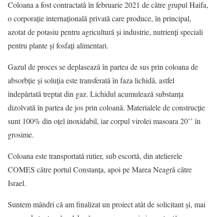
Coloana a fost contractată în februarie 2021 de către grupul Haifa,
o corporație internațională privată care produce, în principal,
azotat de potasiu pentru agricultură și industrie, nutrienți speciali
pentru plante și fosfați alimentari.
Gazul de proces se deplasează în partea de sus prin coloana de
absorbție și soluția este transferată în faza lichidă, astfel
îndepărtată treptat din gaz. Lichidul acumulează substanța
dizolvată în partea de jos prin coloană. Materialele de construcție
sunt 100% din oțel inoxidabil, iar corpul virolei masoara 20’’ în
grosime.
Coloana este transportată rutier, sub escortă, din atelierele
COMES către portul Constanța, apoi pe Marea Neagră către
Israel.
Suntem mândri că am finalizat un proiect atât de solicitant și, mai