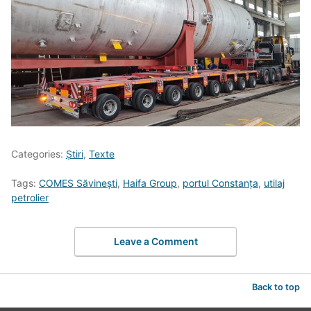
Categories:
Știri
,
Texte
Tags:
COMES Săvinești
,
Haifa Group
,
portul Constanța
,
utilaj
petrolier
Leave a Comment
Back to top