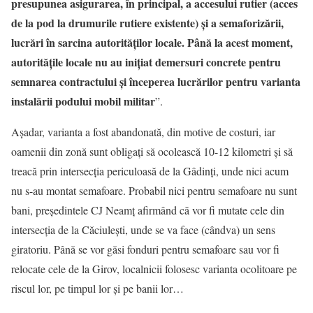
presupunea asigurarea, în principal, a accesului rutier (acces
de la pod la drumurile rutiere existente) și a semaforizării,
lucrări în sarcina autorităților locale.
Până la acest moment,
autoritățile locale nu au inițiat demersuri concrete pentru
semnarea contractului și începerea lucrărilor pentru varianta
instalării podului mobil militar
”.
Așadar, varianta a fost abandonată, din motive de costuri, iar
oamenii din zonă sunt obligați să ocolească 10-12 kilometri și să
treacă prin intersecția periculoasă de la Gâdinți, unde nici acum
nu s-au montat semafoare. Probabil nici pentru semafoare nu sunt
bani, președintele CJ Neamț afirmând că vor fi mutate cele din
intersecția de la Căciulești, unde se va face (cândva) un sens
giratoriu. Până se vor găsi fonduri pentru semafoare sau vor fi
relocate cele de la Girov, localnicii folosesc varianta ocolitoare pe
riscul lor, pe timpul lor și pe banii lor…