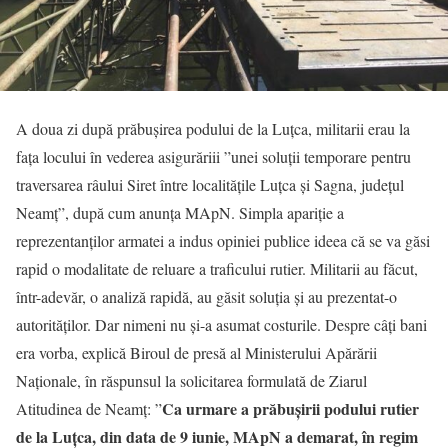
A doua zi după prăbușirea podului de la Luțca, militarii erau la
fața locului în vederea asigurăriii ”unei soluţii temporare pentru
traversarea râului Siret între localităţile Luţca şi Sagna, judeţul
Neamţ”, după cum anunţa MApN. Simpla apariție a
reprezentanților armatei a indus opiniei publice ideea că se va găsi
rapid o modalitate de reluare a traficului rutier. Militarii au făcut,
într-adevăr, o analiză rapidă, au găsit soluția și au prezentat-o
autorităților. Dar nimeni nu și-a asumat costurile. Despre câți bani
era vorba, explică Biroul de presă al Ministerului Apărării
Naționale, în răspunsul la solicitarea formulată de Ziarul
Ca urmare a prăbușirii podului rutier
Atitudinea de Neamț: ”
de la Luțca, din data de 9 iunie, MApN a demarat, în regim