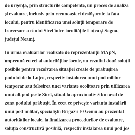
de urgență, prin structurile competente, un proces de analiză
și evaluare, inclusiv prin recunoașteri desfășurate la fața
locului, pentru identificarea unei soluții temporare de
traversare a râului Siret între localitățile Luțca și Sagna,
județul Neamț.
În urma evaluărilor realizate de reprezentanții MApN,
împreună cu cei ai autorităților locale, au rezultat două soluții
posibile pentru rezolvarea situației create de prăbușirea
podului de la Luțca, respectiv instalarea unui pod militar
temporar sau folosirea unei variante ocolitoare prin utilizarea
unui alt pod peste Siret, situat la aproximativ 5 km aval de
zona podului prăbușit.
În ceea ce privește varianta instalării
unui pod militar, specialiștii Brigăzii 10 Geniu au prezentat
autorităților locale, la finalizarea procedurilor de evaluare,
soluția constructivă posibilă, respectiv instalarea unui pod jos