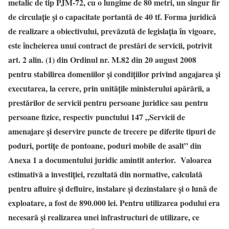
metalic de tip PJM-72, cu o lungime de 80 metri, un singur fir
de circulație și o capacitate portantă de 40 tf.
Forma juridică
de realizare a obiectivului, prevăzută de legislația în vigoare,
este încheierea unui contract de prestări de servicii, potrivit
art. 2 alin. (1) din Ordinul nr. M.82 din 20 august 2008
pentru stabilirea domeniilor şi condiţiilor privind angajarea şi
executarea, la cerere, prin unităţile ministerului apărării, a
prestărilor de servicii pentru persoane juridice sau pentru
persoane fizice, respectiv punctului 147 „Servicii de
amenajare şi deservire puncte de trecere pe diferite tipuri de
poduri, portiţe de pontoane, poduri mobile de asalt” din
Anexa 1 a documentului juridic amintit anterior.
Valoarea
estimativă a investiției, rezultată din normative, calculată
pentru afluire și defluire, instalare și dezinstalare și o lună de
exploatare, a fost de 890.000 lei.
Pentru utilizarea podului era
necesară și realizarea unei infrastructuri de utilizare, ce