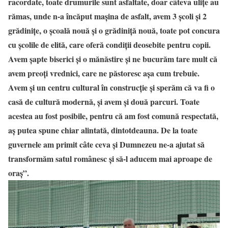
racordate, toate drumurile sunt asfaltate, doar câteva ulițe au
rămas, unde n-a încăput mașina de asfalt, avem 3 școli și 2
grădinițe, o școală nouă și o grădiniță nouă, toate pot concura
cu școlile de elită, care oferă condiții deosebite pentru copii.
Avem șapte biserici și o mănăstire și ne bucurăm tare mult că
avem preoți vrednici, care ne păstoresc așa cum trebuie.
Avem și un centru cultural în construcție și sperăm că va fi o
casă de cultură modernă, și avem și două parcuri. Toate
acestea au fost posibile, pentru că am fost comună respectată,
aș putea spune chiar alintată, dintotdeauna. De la toate
guvernele am primit câte ceva și Dumnezeu ne-a ajutat să
transformăm satul românesc și să-l aducem mai aproape de
oraș”.