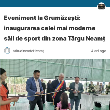
Eveniment la Grumăzești:
inaugurarea celei mai moderne
săli de sport din zona Târgu Neamț
AtitudineadeNeamț
4 ani ago