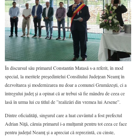
În discursul său primarul Constantin Matasă s-a referit, în mod
special, la meritele președintelui Consiliului Județean Neamț în
dezvoltarea și modernizarea nu doar a comunei Grumăzești, ci a
întregului județ și a opinat că ar trebui să fie mândru de ceea ce
lasă în urma lui cu titlul de ”realizări din vremea lui Arsene”.
Dintre oficialități, singurul care a luat cuvântul a fost prefectul
Adrian Niță, căruia primarul i-a mulțumit pentru tot ceea ce face
pentru județul Neamț și a apreciat că reprezintă, cu cinste,