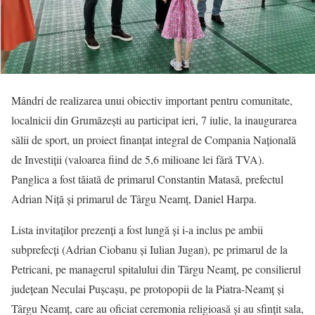
Mândri de realizarea unui obiectiv important pentru comunitate,
localnicii din Grumăzești au participat ieri, 7 iulie, la inaugurarea
sălii de sport, un proiect finanțat integral de Compania Națională
de Investiții (valoarea fiind de 5,6 milioane lei fără TVA).
Panglica a fost tăiată de primarul Constantin Matasă, prefectul
Adrian Niță și primarul de Târgu Neamț, Daniel Harpa.
Lista invitaților prezenți a fost lungă și i-a inclus pe ambii
subprefecți (Adrian Ciobanu și Iulian Jugan), pe primarul de la
Petricani, pe managerul spitalului din Târgu Neamț, pe consilierul
județean Neculai Pușcașu, pe protopopii de la Piatra-Neamț și
Târgu Neamț, care au oficiat ceremonia religioasă și au sfințit sala,