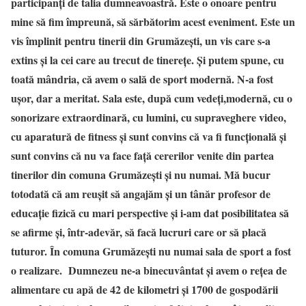
participanți de talia dumneavoastră. Este o onoare pentru
mine să fim împreună, să sărbătorim acest eveniment. Este un
vis împlinit pentru tinerii din Grumăzești, un vis care s-a
extins și la cei care au trecut de tinerețe. Și putem spune, cu
toată mândria, că avem o sală de sport modernă. N-a fost
ușor, dar a meritat. Sala este, după cum vedeți,modernă, cu o
sonorizare extraordinară, cu lumini, cu supraveghere video,
cu aparatură de fitness și sunt convins că va fi funcțională și
sunt convins că nu va face față cererilor venite din partea
tinerilor din comuna Grumăzești și nu numai. Mă bucur
totodată că am reușit să angajăm și un tânăr profesor de
educație fizică cu mari perspective și i-am dat posibilitatea să
se afirme și, într-adevăr, să facă lucruri care or să placă
tuturor. În comuna Grumăzești nu numai sala de sport a fost
o realizare. Dumnezeu ne-a binecuvântat și avem o rețea de
alimentare cu apă de 42 de kilometri și 1700 de gospodării