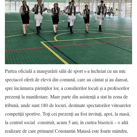
Partea oficială a inaugurării sălii de sport s-a încheiat cu un mic
spectacol oferit de elevii din comună, care au cântat și au dansat,
spre încântarea părinților lor, a consilierilor locali și a profesorilor
prezenți la manifestare. Mare parte din asistență a stat în zona de
tribună, unde sunt 180 de locuri, destinate spectatorilor viitoarelor
competiții sportive. Toți cei prezenți au fost invitați, apoi, la masă,
la centrul social construit, acum 5 ani, în curtea bisericii – o altă
realizare de care primarul Constantin Matasă este foarte mândru,