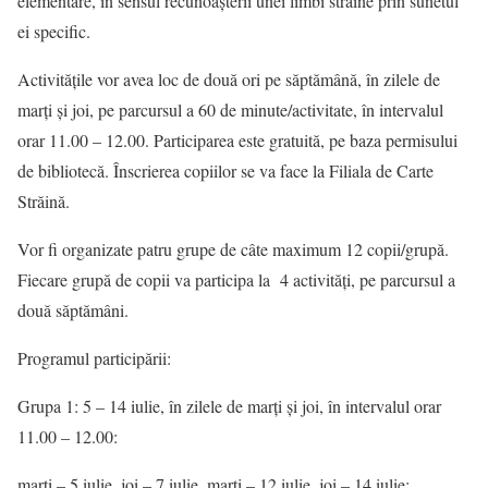
elementare, în sensul recunoașterii unei limbi străine prin sunetul
ei specific.
Activitățile vor avea loc de două ori pe săptămână, în zilele de
marți și joi, pe parcursul a 60 de minute/activitate, în intervalul
orar 11.00 – 12.00. Participarea este gratuită, pe baza permisului
de bibliotecă. Înscrierea copiilor se va face la Filiala de Carte
Străină.
Vor fi organizate patru grupe de câte maximum 12 copii/grupă.
Fiecare grupă de copii va participa la 4 activități, pe parcursul a
două săptămâni.
Programul participării:
Grupa 1: 5 – 14 iulie, în zilele de marți și joi, în intervalul orar
11.00 – 12.00:
marți – 5 iulie, joi – 7 iulie, marți – 12 iulie, joi – 14 iulie;