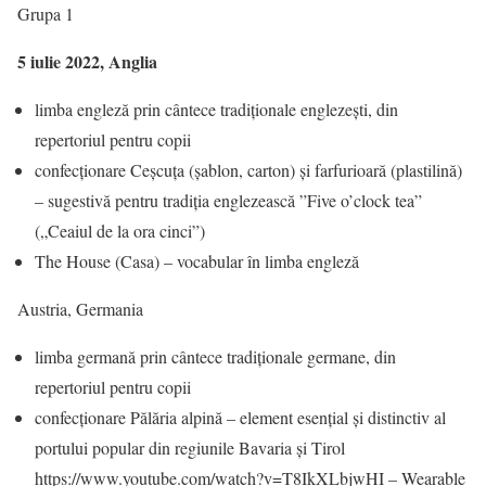
Grupa 1
5 iulie 2022, Anglia
limba engleză prin cântece tradiționale englezești, din
repertoriul pentru copii
confecționare Ceșcuța (șablon, carton) și farfurioară (plastilină)
– sugestivă pentru tradiția englezească ”Five o’clock tea”
(„Ceaiul de la ora cinci”)
The House (Casa) – vocabular în limba engleză
Austria, Germania
limba germană prin cântece tradiționale germane, din
repertoriul pentru copii
confecționare Pălăria alpină – element esențial și distinctiv al
portului popular din regiunile Bavaria și Tirol
https://www.youtube.com/watch?v=T8IkXLbjwHI – Wearable