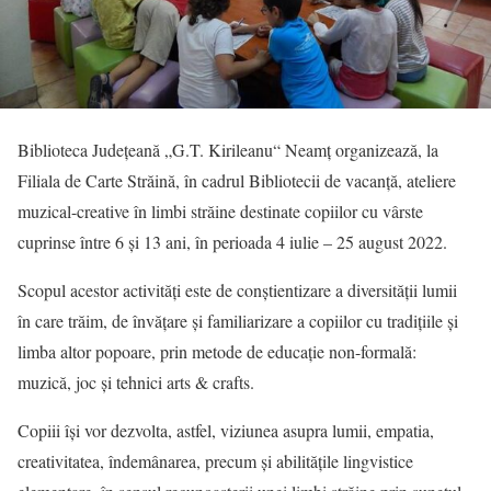
Biblioteca Județeană „G.T. Kirileanu“ Neamț organizează, la
Filiala de Carte Străină, în cadrul Bibliotecii de vacanță, ateliere
muzical-creative în limbi străine destinate copiilor cu vârste
cuprinse între 6 și 13 ani, în perioada 4 iulie – 25 august 2022.
Scopul acestor activități este de conștientizare a diversității lumii
în care trăim, de învățare și familiarizare a copiilor cu tradițiile și
limba altor popoare, prin metode de educație non-formală:
muzică, joc și tehnici arts & crafts.
Copiii își vor dezvolta, astfel, viziunea asupra lumii, empatia,
creativitatea, îndemânarea, precum și abilitățile lingvistice