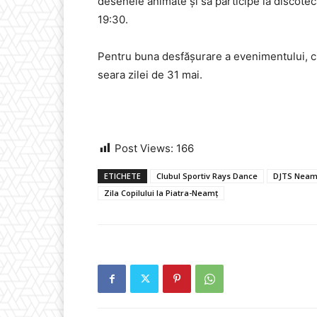
desenele animate și să participe la discoteca 
19:30.
Pentru buna desfășurare a evenimentului, circ
seara zilei de 31 mai.
Post Views:
166
ETICHETE
Clubul Sportiv Rays Dance
DJTS Neam
Zila Copilului la Piatra-Neamț