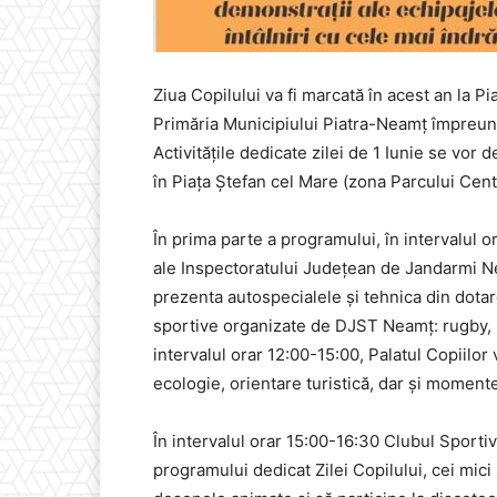
Ziua Copilului va fi marcată în acest an la
Primăria Municipiului Piatra-Neamț împreună c
Activitățile dedicate zilei de 1 Iunie se vor 
în Piața Ștefan cel Mare (zona Parcului Centr
În prima parte a programului, în intervalul 
ale Inspectoratului Județean de Jandarmi Nea
prezenta autospecialele și tehnica din dotare
sportive organizate de DJST Neamț: rugby, ha
intervalul orar 12:00-15:00, Palatul Copiilor
ecologie, orientare turistică, dar și momente
În intervalul orar 15:00-16:30 Clubul Sportiv
programului dedicat Zilei Copilului, cei mici