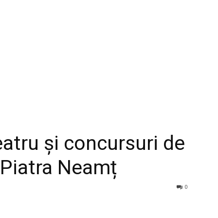
teatru și concursuri de
a Piatra Neamț
0