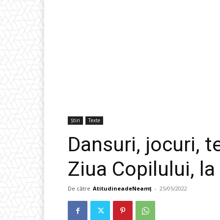
Știri
Texte
Dansuri, jocuri, 
Ziua Copilului, l
De către
AtitudineadeNeamț
-
25/05/2022