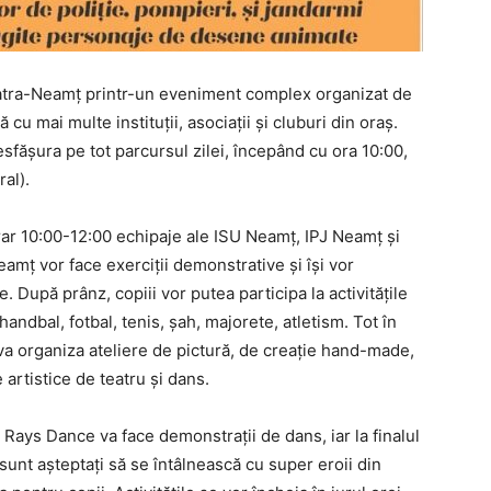
 Piatra-Neamț printr-un eveniment complex organizat de
u mai multe instituții, asociații și cluburi din oraș.
desfășura pe tot parcursul zilei, începând cu ora 10:00,
al).
orar 10:00-12:00 echipaje ale ISU Neamț, IPJ Neamț și
mț vor face exerciții demonstrative și își vor
. După prânz, copiii vor putea participa la activitățile
ndbal, fotbal, tenis, șah, majorete, atletism. Tot în
 va organiza ateliere de pictură, de creație hand-made,
 artistice de teatru și dans.
 Rays Dance va face demonstrații de dans, iar la finalul
 sunt așteptați să se întâlnească cu super eroii din