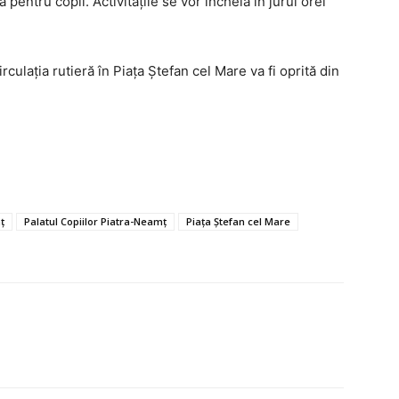
pentru copii. Activitățile se vor încheia în jurul orei
ulația rutieră în Piața Ștefan cel Mare va fi oprită din
ț
Palatul Copiilor Piatra-Neamț
Piața Ștefan cel Mare