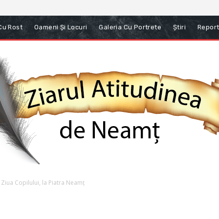
 Cu Rost
Oameni Și Locuri
Galeria Cu Portrete
Știri
Report
e Ziua Copilului, la Piatra Neamț