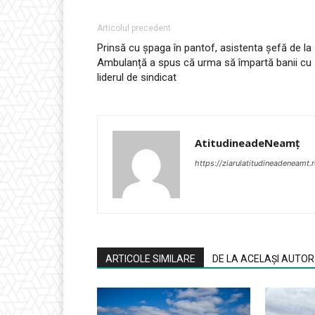
Articolul precedent
Prinsă cu șpaga în pantof, asistenta șefă de la
Ambulanță a spus că urma să împartă banii cu
liderul de sindicat
AtitudineadeNeamț
https://ziarulatitudineadeneamt.
ARTICOLE SIMILARE
DE LA ACELAȘI AUTOR