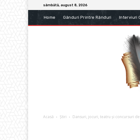
sâmbătă, august 8, 2026
Home
Gânduri Printre Rânduri
Interviuri
Acasă
Știri
Dansuri, jocuri, teatru și concursuri d