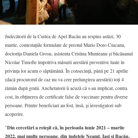
Judecătorii de la Curtea de Apel Bacău au respins astăzi, 30
martie, contestațiile formulate de preotul Mario Doro Ciucanu,
doctorița Daniela Grosu, asistenta Cristina Munteanu și băcăuanul
Nicolae Timofte împotriva măsurii arestării preventive luate în
privința lor acum o săptămână. În consecință, până pe 21 aprilie
(dacă procurorul de caz nu va cere prelungirea arestării) toți 4
rămân după gratii. Anchetatorii îi acuză că s-au implicat, contra
cost, în obținerea de certificate false de vaccinare pentru diverse
persoane. Printre beneficiari au fost, însă, și investigatori sub
acoperire.
Din cercetări a reieșit că, în perioada iunie 2021 – martie
”
2022, mai multe persoane, din județele Neamț, Iași și Bacău,