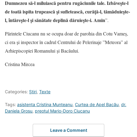
Dumnezeu să-l miluiască pentru rugăciunile tale. Izbăveşte-l
de toată ispita trupească şi sufletească, curăţă-l, tămăduieşte-
l, întăreşte-l şi sănătate deplină dăruieşte-i. Amin
”.
Părintele Ciucanu nu se ocupa doar de parohia din Cotu Vameș,
ci era și inspector în cadrul Centrului de Pelerinaje ”Meteora” al
Arhiepiscopiei Romanului și Bacăului.
Cristina Mircea
Categories:
Știri
,
Texte
Tags:
asistenta Cristina Munteanu
,
Curtea de Apel Bacău
,
dr.
Daniela Grosu
,
preotul Mario-Doro Ciucanu
Leave a Comment