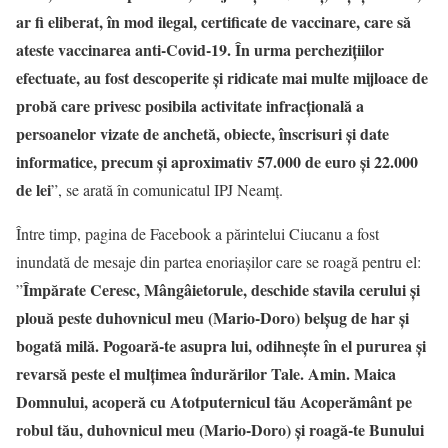
ar fi eliberat, în mod ilegal, certificate de vaccinare, care să
ateste vaccinarea anti-Covid-19. În urma percheziţiilor
efectuate, au fost descoperite și ridicate mai multe mijloace de
probă care privesc posibila activitate infracțională a
persoanelor vizate de anchetă, obiecte, înscrisuri și date
informatice, precum și aproximativ 57.000 de euro și 22.000
de lei
”, se arată în comunicatul IPJ Neamț.
Între timp, pagina de Facebook a părintelui Ciucanu a fost
inundată de mesaje din partea enoriașilor care se roagă pentru el:
Împărate Ceresc, Mângâietorule, deschide stavila cerului şi
”
plouă peste duhovnicul meu (Mario-Doro) belşug de har şi
bogată milă. Pogoară-te asupra lui, odihneşte în el pururea şi
revarsă peste el mulţimea îndurărilor Tale. Amin. Maica
Domnului, acoperă cu Atotputernicul tău Acoperământ pe
robul tău, duhovnicul meu (Mario-Doro) şi roagă-te Bunului