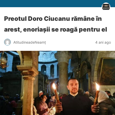
Preotul Doro Ciucanu rămâne în
arest, enoriașii se roagă pentru el
AtitudineadeNeamț
4 ani ago