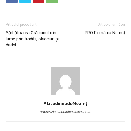
Articolul precedent
Articolul următor
Sărbătoarea Crăciunului în
PRO România Neamț
lume prin tradiții, obiceiuri și
datini
AtitudineadeNeamț
https://ziarulatitudineadeneamt.ro