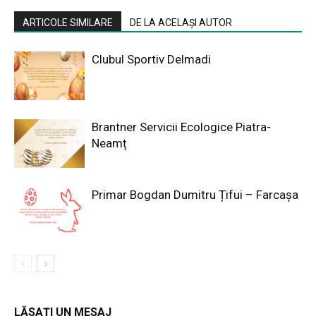
ARTICOLE SIMILARE
DE LA ACELAȘI AUTOR
Clubul Sportiv Delmadi
Brantner Servicii Ecologice Piatra-
Neamț
Primar Bogdan Dumitru Țifui – Farcașa
LĂSAȚI UN MESAJ