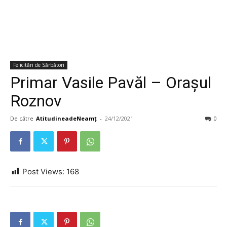
Felicitări de Sărbători
Primar Vasile Pavăl – Orașul
Roznov
De către
AtitudineadeNeamț
-
24/12/2021
0
Post Views:
168