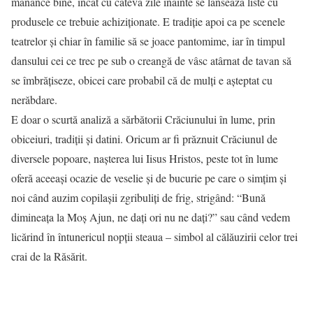
mănânce bine, încât cu câteva zile înainte se lansează liste cu
produsele ce trebuie achiziționate. E tradiție apoi ca pe scenele
teatrelor și chiar în familie să se joace pantomime, iar în timpul
dansului cei ce trec pe sub o creangă de vâsc atârnat de tavan să
se îmbrățiseze, obicei care probabil că de mulți e așteptat cu
nerăbdare.
E doar o scurtă analiză a sărbătorii Crăciunului în lume, prin
obiceiuri, tradiții și datini. Oricum ar fi prăznuit Crăciunul de
diversele popoare, nașterea lui Iisus Hristos, peste tot în lume
oferă aceeași ocazie de veselie și de bucurie pe care o simțim și
noi când auzim copilașii zgribuliți de frig, strigând: “Bună
dimineața la Moș Ajun, ne dați ori nu ne dați?” sau când vedem
licărind în întunericul nopții steaua – simbol al călăuzirii celor trei
crai de la Răsărit.