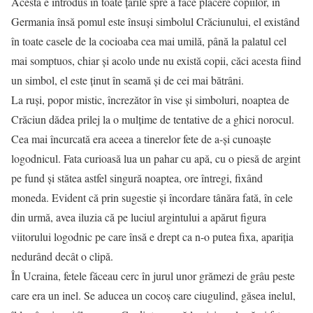
Acesta e introdus în toate țările spre a face plăcere copiilor, în
Germania însă pomul este însuși simbolul Crăciunului, el existând
în toate casele de la cocioaba cea mai umilă, până la palatul cel
mai somptuos, chiar și acolo unde nu există copii, căci acesta fiind
un simbol, el este ținut în seamă și de cei mai bătrâni.
La ruși, popor mistic, încrezător în vise și simboluri, noaptea de
Crăciun dădea prilej la o mulțime de tentative de a ghici norocul.
Cea mai încurcată era aceea a tinerelor fete de a-și cunoaște
logodnicul. Fata curioasă lua un pahar cu apă, cu o piesă de argint
pe fund și stătea astfel singură noaptea, ore întregi, fixând
moneda. Evident că prin sugestie și încordare tânăra fată, în cele
din urmă, avea iluzia că pe luciul argintului a apărut figura
viitorului logodnic pe care însă e drept ca n-o putea fixa, apariția
nedurând decât o clipă.
În Ucraina, fetele făceau cerc în jurul unor grămezi de grâu peste
care era un inel. Se aducea un cocoș care ciugulind, găsea inelul,