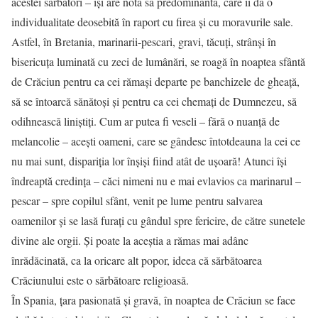
acestei sărbători – își are nota sa predominantă, care îi dă o
individualitate deosebită în raport cu firea și cu moravurile sale.
Astfel, în Bretania, marinarii-pescari, gravi, tăcuți, strânși în
bisericuța luminată cu zeci de lumânări, se roagă în noaptea sfântă
de Crăciun pentru ca cei rămași departe pe banchizele de gheață,
să se întoarcă sănătoși și pentru ca cei chemați de Dumnezeu, să
odihnească liniștiți. Cum ar putea fi veseli – fără o nuanță de
melancolie – acești oameni, care se gândesc întotdeauna la cei ce
nu mai sunt, dispariția lor înșiși fiind atât de ușoară! Atunci își
îndreaptă credința – căci nimeni nu e mai evlavios ca marinarul –
pescar – spre copilul sfânt, venit pe lume pentru salvarea
oamenilor și se lasă furați cu gândul spre fericire, de către sunetele
divine ale orgii. Și poate la aceștia a rămas mai adânc
înrădăcinată, ca la oricare alt popor, ideea că sărbătoarea
Crăciunului este o sărbătoare religioasă.
În Spania, țara pasionată și gravă, în noaptea de Crăciun se face