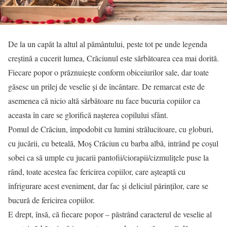
De la un capăt la altul al pământului, peste tot pe unde legenda
creștină a cucerit lumea, Crăciunul este sărbătoarea cea mai dorită.
Fiecare popor o prăznuiește conform obiceiurilor sale, dar toate
găsesc un prilej de veselie și de încântare. De remarcat este de
asemenea că nicio altă sărbătoare nu face bucuria copiilor ca
aceasta în care se glorifică nașterea copilului sfânt.
Pomul de Crăciun, împodobit cu lumini strălucitoare, cu globuri,
cu jucării, cu beteală, Moș Crăciun cu barba albă, intrând pe coșul
sobei ca să umple cu jucarii pantofii/ciorapii/cizmulițele puse la
rând, toate acestea fac fericirea copiilor, care așteaptă cu
înfrigurare acest eveniment, dar fac și deliciul părinților, care se
bucură de fericirea copiilor.
E drept, însă, că fiecare popor – păstrând caracterul de veselie al