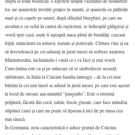
slujbă la toate bisericile. Clopotele umplu văzduhul de răsunetele
lor, iar spaniolele învelite grațios în mantii, și spaniolii cu pălăriile
mari și cu capele pe umeri, după sfârșitul liturghiei, pe care au
ascultat-o cu ochii în cartea de rugăciuni, se îndreaptă gălăgioși și
veseli spre casă, unde îi așteaptă masa plină de bunătăți: curcani
fripți, mâncăruri cu usturoi, tomate și portocale. Chitara vine și ea
să înveselească pe cei adunați în jurul mesei să serbeze nașterea
Mântuitorului, închinându-i vinul ce-i va face și mai veseli.
Cum datina este ca și pe mâncare să se simbolizeze această
sărbătoare, în Italia la Crăciun familia întreagă – de la cei mai
bătrâni la cei mai tineri se adună în jurul mesei, pe care este așezat
la locul de onoare așa-numitul “pangiallo”. Este o enormă
prăjitură, făcută din cocă, zahăr, fructe glasate, care face mândria
stăpânei casei și care nu poate să lipsească nici de pe masa cea
mai săracă.
În Germania, nota caracteristică o aduce pomul de Crăciun.