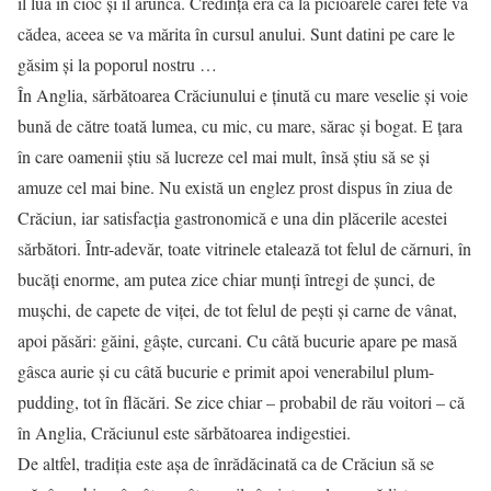
îl lua în cioc și îl arunca. Credința era că la picioarele cărei fete va
cădea, aceea se va mărita în cursul anului. Sunt datini pe care le
găsim și la poporul nostru …
În Anglia, sărbătoarea Crăciunului e ținută cu mare veselie și voie
bună de către toată lumea, cu mic, cu mare, sărac și bogat. E țara
în care oamenii știu să lucreze cel mai mult, însă știu să se și
amuze cel mai bine. Nu există un englez prost dispus în ziua de
Crăciun, iar satisfacția gastronomică e una din plăcerile acestei
sărbători. Într-adevăr, toate vitrinele etalează tot felul de cărnuri, în
bucăți enorme, am putea zice chiar munți întregi de șunci, de
mușchi, de capete de viței, de tot felul de pești și carne de vânat,
apoi păsări: găini, gâște, curcani. Cu câtă bucurie apare pe masă
gâsca aurie și cu câtă bucurie e primit apoi venerabilul plum-
pudding, tot în flăcări. Se zice chiar – probabil de rău voitori – că
în Anglia, Crăciunul este sărbătoarea indigestiei.
De altfel, tradiția este așa de înrădăcinată ca de Crăciun să se