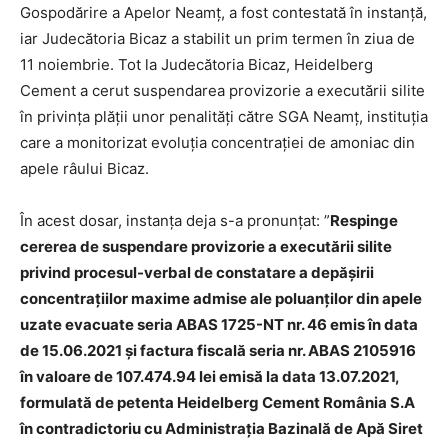
Gospodărire a Apelor Neamț, a fost contestată în instanță,
iar Judecătoria Bicaz a stabilit un prim termen în ziua de
11 noiembrie. Tot la Judecătoria Bicaz, Heidelberg
Cement a cerut suspendarea provizorie a executării silite
în privința plății unor penalități către SGA Neamț, instituția
care a monitorizat evoluția concentrației de amoniac din
apele râului Bicaz.
În acest dosar, instanța deja s-a pronunțat: ”
Respinge
cererea de suspendare provizorie a executării silite
privind procesul-verbal de constatare a depășirii
concentrațiilor maxime admise ale poluanților din apele
uzate evacuate seria ABAS 1725-NT nr. 46 emis în data
de 15.06.2021 și factura fiscală seria nr. ABAS 2105916
în valoare de 107.474.94 lei emisă la data 13.07.2021,
formulată de petenta Heidelberg Cement România S.A
în contradictoriu cu Administrația Bazinală de Apă Siret