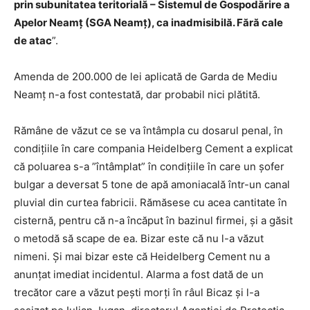
prin subunitatea teritorială – Sistemul de Gospodărire a
Apelor Neamț (SGA Neamț), ca inadmisibilă. Fără cale
de atac
”.
Amenda de 200.000 de lei aplicată de Garda de Mediu
Neamț n-a fost contestată, dar probabil nici plătită.
Rămâne de văzut ce se va întâmpla cu dosarul penal, în
condițiile în care compania Heidelberg Cement a explicat
că poluarea s-a ”întâmplat” în condițiile în care un șofer
bulgar a deversat 5 tone de apă amoniacală într-un canal
pluvial din curtea fabricii. Rămăsese cu acea cantitate în
cisternă, pentru că n-a încăput în bazinul firmei, și a găsit
o metodă să scape de ea. Bizar este că nu l-a văzut
nimeni. Și mai bizar este că Heidelberg Cement nu a
anunțat imediat incidentul. Alarma a fost dată de un
trecător care a văzut pești morți în râul Bicaz și l-a