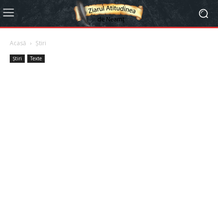
Acasă
Știri
Știri
Texte