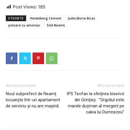
Post Views:
185
ETICHETE
Heidelberg Cement
Judecătoria Bicaz
poluare cu amoniac
SGA Neamț
Articolul precedent
Articolul următor
Noul subprefect de Neamț
IPS Teofan la sfințirea bisericii
locuiește într-un apartament
din Grințieș : ”Orgoliul este
de serviciu și nu are mașină
marele dușman al mergerii pe
calea lui Dumnezeu”