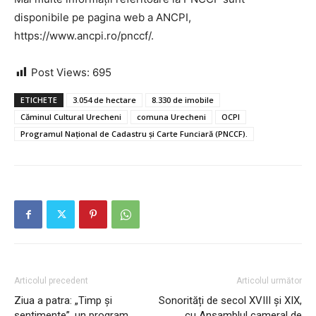
disponibile pe pagina web a ANCPI,
https://www.ancpi.ro/pnccf/.
Post Views:
695
ETICHETE
3.054 de hectare
8.330 de imobile
Căminul Cultural Urecheni
comuna Urecheni
OCPI
Programul Național de Cadastru și Carte Funciară (PNCCF).
Articolul precedent
Articolul următor
Ziua a patra: „Timp și
Sonorități de secol XVIII și XIX,
sentimente”, un program
cu Ansamblul cameral de