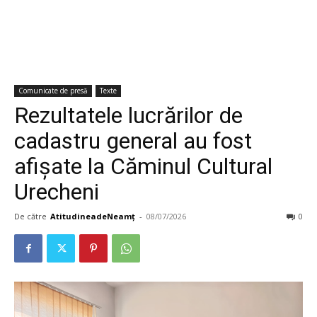
Comunicate de presă
Texte
Rezultatele lucrărilor de
cadastru general au fost
afișate la Căminul Cultural
Urecheni
De către
AtitudineadeNeamț
-
08/07/2026
0