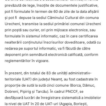
prevăzută de lege, însoțite de documentele justificative,
pot fi formulate în termen de 60 de zile de la data afişării
și pot fi depuse la sediul Căminului Cultural din comuna
Urecheni, transmise la sediul primăriei comunei Urecheni
prin poştă sau curier, ori prin mijloace electronice, sau
formulate în sistemul informatic, caz în care certificarea
nealterării conţinutului înscrisurilor doveditoare, odată cu
redarea pe suportul informatic, va fi făcută de către
deponent prin semnătură electronică calificată, conform
reglementărilor în vigoare.
În prezent, din totalul de 83 de unități administrativ-
teritoriale (UAT) din județul Neamț, au fost cadastrate în
proporție de sută la sută cinci comune (Borca, Dămuc,
Dobreni, Pipirig și Tarcău). În cadrul PNCCF, se
desfășoară lucrări de înregistrare sistematică a imobilelor
la nivel de UAT în 20 de UAT-uri (Agapia, Borleşti,