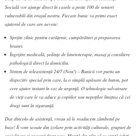
Socială vor ajunge direct în casele a peste 100 de seniori
vulnerabili din orașul nostru. Fiecare bunic va primi exact
ajutorul de care are nevoie:
Sprijin zilnic pentru curățenie, cumpărături și prepararea
hranei.
Îngrijire medicală, ședințe de kinetoterapie, masaj și consiliere
psihologică direct la domiciliu.
Sistem de teleasistență 24/7 (Nou!) – Bunicii vor purta un
dispozitiv special prin care, la o simplă apăsare de buton, pot
cere ajutor instant în caz de urgență. O tehnologie salvatoare
de vieți care le va aduce și copiilor sau nepoților liniștea că cei
dragi sunt în siguranță.
Dar dincolo de asistență, vreau să le readucem zâmbetul pe
buze!
Îi vom scoate din izolare prin activități culturale, grupuri de
socializare și excursii frumoase. Merită din plin să se simtă iubiți