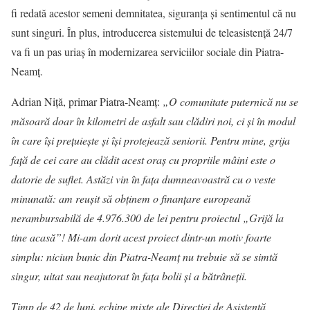
fi redată acestor semeni demnitatea, siguranța și sentimentul că nu
sunt singuri. În plus, introducerea sistemului de teleasistență 24/7
va fi un pas uriaș în modernizarea serviciilor sociale din Piatra-
Neamț.
Adrian Niță, primar Piatra-Neamț:
„O comunitate puternică nu se
măsoară doar în kilometri de asfalt sau clădiri noi, ci și în modul
în care își prețuiește și își protejează seniorii. Pentru mine, grija
față de cei care au clădit acest oraș cu propriile mâini este o
datorie de suflet.
Astăzi vin în fața dumneavoastră cu o veste
minunată: am reușit să obținem o finanțare europeană
nerambursabilă de 4.976.300 de lei pentru proiectul „Grijă la
tine acasă”!
Mi-am dorit acest proiect dintr-un motiv foarte
simplu: niciun bunic din Piatra-Neamț nu trebuie să se simtă
singur, uitat sau neajutorat în fața bolii și a bătrâneții.
Timp de 42 de luni, echipe mixte ale Direcției de Asistență