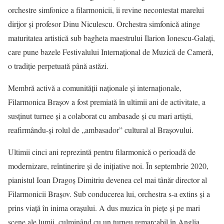
orchestre simfonice a filarmonicii, îi revine necontestat marelui
dirijor și profesor Dinu Niculescu. Orchestra simfonică atinge
maturitatea artistică sub bagheta maestrului Ilarion Ionescu-Galați,
care pune bazele Festivalului Internațional de Muzică de Cameră,
o tradiție perpetuată până astăzi.
Membră activă a comunității naționale și internaționale,
Filarmonica Brașov a fost premiată în ultimii ani de activitate, a
susținut turnee și a colaborat cu ambasade și cu mari artiști,
reafirmându-și rolul de „ambasador” cultural al Brașovului.
Ultimii cinci ani reprezintă pentru filarmonică o perioadă de
modernizare, reîntinerire și de inițiative noi. În septembrie 2020,
pianistul Ioan Dragoș Dimitriu devenea cel mai tânăr director al
Filarmonicii Brașov. Sub conducerea lui, orchestra s-a extins și a
prins viață în inima orașului. A dus muzica în piețe și pe mari
scene ale lumii, culminând cu un turneu remarcabil în Anglia,