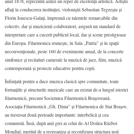
anul 1878, reprezintă astăzi un reper de excelență artistică. Artiștii
aflați la conducerea instituției, violoniștii Sebastian Tegzeșiu și
Florin Ionescu‑Galați, împreună cu talentele remarcabile din
colectiv, dar și muzicienii colaboratori, asigură un standard de
interpretare care a cucerit publicul local, dar și scene prestigioase
din Europa. Filarmonica reunește, în Sala „Patria” și în spații
neconvenționale, peste 160 de evenimente anual, de la concerte
simfonice și recitaluri camerale la muzică de jazz, film, muzică
contemporană și proiecte educative pentru copii.
Înființată pentru a duce muzica clasică spre comunitate, toate
formațiile și structurile muzicale care au existat de-a lungul istoriei
filarmonicii, precum Societatea Filarmonică Brașoveană,
Asociația Filarmonică „Gh. Dima” și Filarmonica de Stat Brașov,
au traversat două perioade importante: interbelică și cea
comunistă. Însă, după anii grei ai celui de-Al Doilea Război
Mondial, meritul de a reorganiza și reconfigura structura noii