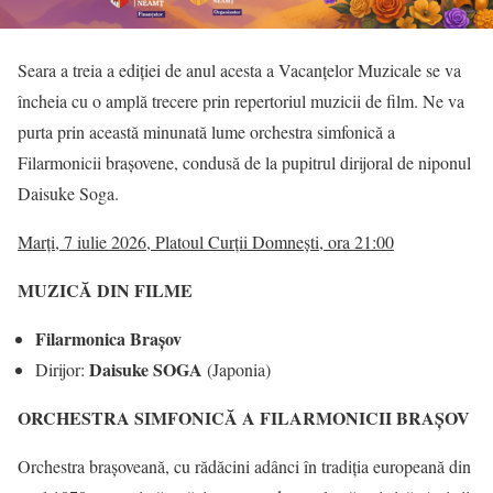
Seara a treia a ediției de anul acesta a Vacanțelor Muzicale se va
încheia cu o amplă trecere prin repertoriul muzicii de film. Ne va
purta prin această minunată lume orchestra simfonică a
Filarmonicii brașovene, condusă de la pupitrul dirijoral de niponul
Daisuke Soga.
Marți, 7 iulie 2026, Platoul Curții Domnești, ora 21:00
MUZICĂ DIN FILME
Filarmonica Brașov
Daisuke SOGA
Dirijor:
(Japonia)
ORCHESTRA SIMFONICĂ A FILARMONICII BRAȘOV
Orchestra brașoveană, cu rădăcini adânci în tradiția europeană din