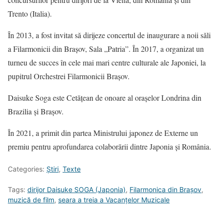
Trento (Italia).
În 2013, a fost invitat să dirijeze concertul de inaugurare a noii săli
a Filarmonicii din Brașov, Sala „Patria”. În 2017, a organizat un
turneu de succes în cele mai mari centre culturale ale Japoniei, la
pupitrul Orchestrei Filarmonicii Brașov.
Daisuke Soga este Cetățean de onoare al orașelor Londrina din
Brazilia și Brașov.
În 2021, a primit din partea Ministrului japonez de Externe un
premiu pentru aprofundarea colaborării dintre Japonia și România.
Categories:
Știri
,
Texte
Tags:
dirijor Daisuke SOGA (Japonia)
,
Filarmonica din Brașov
,
muzică de film
,
seara a treia a Vacanțelor Muzicale