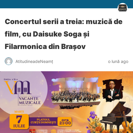
Concertul serii a treia: muzică de
film, cu Daisuke Soga și
Filarmonica din Brașov
AtitudineadeNeamț
o lună ago