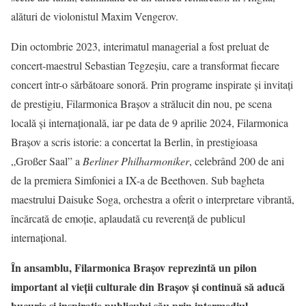
alături de violonistul Maxim Vengerov.
Din octombrie 2023, interimatul managerial a fost preluat de
concert-maestrul Sebastian Tegzeșiu, care a transformat fiecare
concert într-o sărbătoare sonoră. Prin programe inspirate și invitați
de prestigiu, Filarmonica Brașov a strălucit din nou, pe scena
locală și internațională, iar pe data de 9 aprilie 2024, Filarmonica
Brașov a scris istorie: a concertat la Berlin, în prestigioasa
„Großer Saal” a
Berliner Philharmoniker
, celebrând 200 de ani
de la premiera Simfoniei a IX-a de Beethoven. Sub bagheta
maestrului Daisuke Soga, orchestra a oferit o interpretare vibrantă,
încărcată de emoție, aplaudată cu reverență de publicul
internațional.
În ansamblu, Filarmonica Brașov reprezintă un pilon
important al vieții culturale din Brașov și continuă să aducă
bucurie și inspirație publicului său prin intermediul