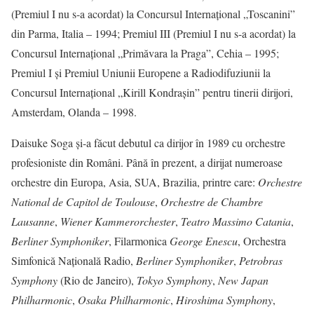
(Premiul I nu s-a acordat) la Concursul Internațional „Toscanini”
din Parma, Italia – 1994; Premiul III (Premiul I nu s-a acordat) la
Concursul Internațional „Primăvara la Praga”, Cehia – 1995;
Premiul I și Premiul Uniunii Europene a Radiodifuziunii la
Concursul Internațional „Kirill Kondrașin” pentru tinerii dirijori,
Amsterdam, Olanda – 1998.
Daisuke Soga și-a făcut debutul ca dirijor în 1989 cu orchestre
profesioniste din Români. Până în prezent, a dirijat numeroase
orchestre din Europa, Asia, SUA, Brazilia, printre care:
Orchestre
National de Capitol de Toulouse
,
Orchestre de Chambre
Lausanne
,
Wiener Kammerorchester
,
Teatro Massimo Catania
,
Berliner Symphoniker
, Filarmonica
George Enescu
, Orchestra
Simfonică Naţională Radio,
Berliner Symphoniker
,
Petrobras
Symphony
(Rio de Janeiro),
Tokyo Symphony
,
New Japan
Philharmonic
,
Osaka Philharmonic
,
Hiroshima Symphony
,