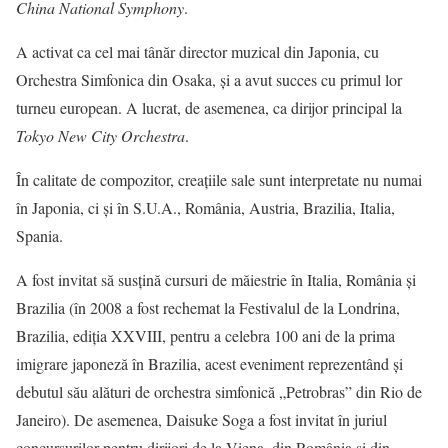
China National Symphony
.
A activat ca cel mai tânăr director muzical din Japonia, cu
Orchestra Simfonica din Osaka, și a avut succes cu primul lor
turneu european. A lucrat, de asemenea, ca dirijor principal la
Tokyo New City Orchestra
.
În calitate de compozitor, creațiile sale sunt interpretate nu numai
în Japonia, ci și în S.U.A., România, Austria, Brazilia, Italia,
Spania.
A fost invitat să susțină cursuri de măiestrie în Italia, România și
Brazilia (în 2008 a fost rechemat la Festivalul de la Londrina,
Brazilia, ediția XXVIII, pentru a celebra 100 ani de la prima
imigrare japoneză în Brazilia, acest eveniment reprezentând și
debutul său alături de orchestra simfonică „Petrobras” din Rio de
Janeiro). De asemenea, Daisuke Soga a fost invitat în juriul
concursurilor pentru dirijori de la Viena, din România și din