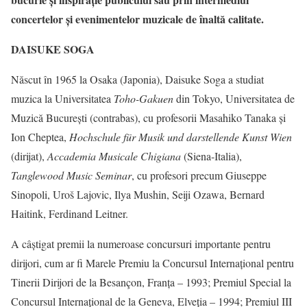
concertelor și evenimentelor muzicale de înaltă calitate.
DAISUKE SOGA
Născut în 1965 la Osaka (Japonia), Daisuke Soga a studiat
muzica la Universitatea
Toho-Gakuen
din Tokyo, Universitatea de
Muzică București (contrabas), cu profesorii Masahiko Tanaka și
Ion Cheptea,
Hochschule für Musik und darstellende Kunst Wien
(dirijat),
Accademia Musicale Chigiana
(Siena-Italia),
Tanglewood Music Seminar
, cu profesori precum Giuseppe
Sinopoli, Uroš Lajovic, Ilya Mushin, Seiji Ozawa, Bernard
Haitink, Ferdinand Leitner.
A câștigat premii la numeroase concursuri importante pentru
dirijori, cum ar fi Marele Premiu la Concursul Internațional pentru
Tinerii Dirijori de la Besançon, Franța – 1993; Premiul Special la
Concursul Internațional de la Geneva, Elveția – 1994; Premiul III