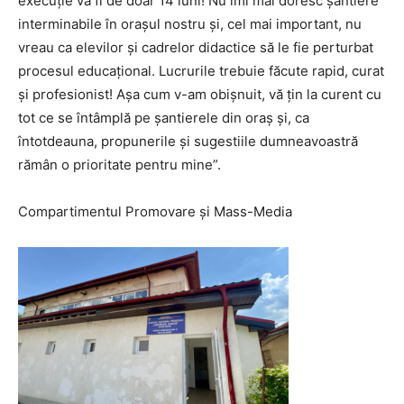
execuție va fi de doar 14 luni! Nu îmi mai doresc șantiere
interminabile în orașul nostru și, cel mai important, nu
vreau ca elevilor și cadrelor didactice să le fie perturbat
procesul educațional. Lucrurile trebuie făcute rapid, curat
și profesionist! Așa cum v-am obișnuit, vă țin la curent cu
tot ce se întâmplă pe șantierele din oraș și, ca
întotdeauna, propunerile și sugestiile dumneavoastră
rămân o prioritate pentru mine”.
Compartimentul Promovare și Mass-Media