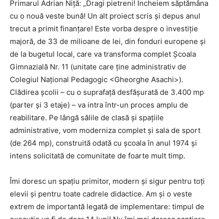
Primarul Adrian Niță: „Dragi pietreni! Încheiem săptămâna
cu o nouă veste bună! Un alt proiect scris și depus anul
trecut a primit finanțare! Este vorba despre o investiție
majoră, de 33 de milioane de lei, din fonduri europene și
de la bugetul local, care va transforma complet Școala
Gimnazială Nr. 11 (unitate care ține administrativ de
Colegiul Național Pedagogic <Gheorghe Asachi>).
Clădirea școlii – cu o suprafață desfășurată de 3.400 mp
(parter și 3 etaje) – va intra într-un proces amplu de
reabilitare. Pe lângă sălile de clasă și spațiile
administrative, vom moderniza complet și sala de sport
(de 264 mp), construită odată cu școala în anul 1974 și
intens solicitată de comunitate de foarte mult timp.
Îmi doresc un spațiu primitor, modern și sigur pentru toți
elevii și pentru toate cadrele didactice. Am și o veste
extrem de importantă legată de implementare: timpul de