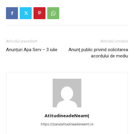
Articolul precedent
Articolul următor
Anunțuri Apa Serv – 3 iulie
Anunţ public privind solicitarea
acordului de mediu
AtitudineadeNeamț
https://ziarulatitudineadeneamt.ro