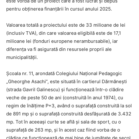
este vorba de un proiect care a fost lucrat și depus
pentru obținerea finanțării în cursul anului 2025.
Valoarea totală a proiectului este de 33 milioane de lei
(inclusiv TVA), din care valoarea eligibilă este de 17,1
milioane lei (fonduri europene nerambursabile), iar
diferența va fi asigurată din resursele proprii ale
municipalității.
Școala nr. 11, arondată Colegiului Național Pedagogic
„Gheorghe Asachi”, este situată în cartierul Dărmănești
(strada Gavril Galinescu) și funcționează într-o clădire
veche de peste 50 de ani (construită în anul 1974), cu
regim de înălțime P+3, având o suprafață construită la sol
de 891 mp și o suprafață construită desfășurată de 3.432
mp. Tot în aceeași curte se află și sala de sport, cu o
suprafață de 263 mp, și în acest caz fiind vorba de o
clădire ce funcționează de mai bine de jumătate de secol.