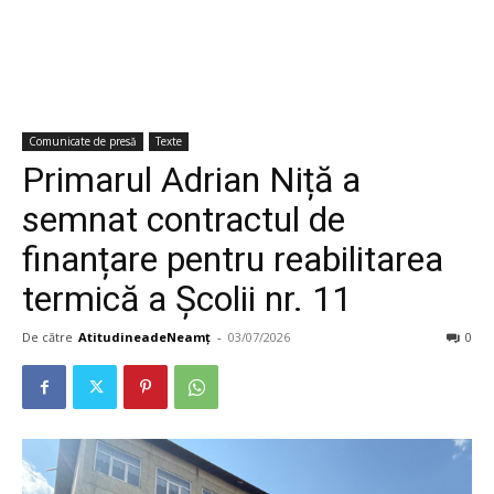
Comunicate de presă
Texte
Primarul Adrian Niță a
semnat contractul de
finanțare pentru reabilitarea
termică a Școlii nr. 11
De către
AtitudineadeNeamț
-
03/07/2026
0