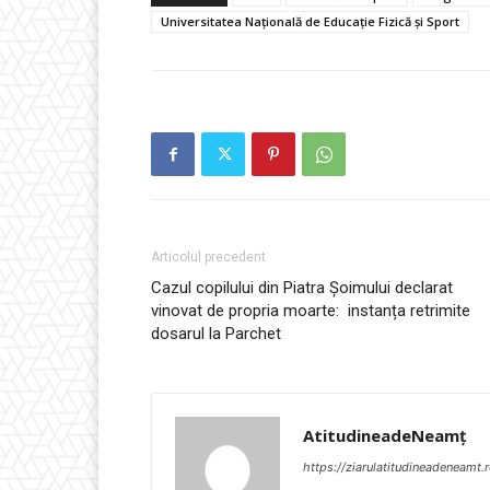
Universitatea Națională de Educație Fizică și Sport
Articolul precedent
Cazul copilului din Piatra Șoimului declarat
vinovat de propria moarte: instanța retrimite
dosarul la Parchet
AtitudineadeNeamț
https://ziarulatitudineadeneamt.