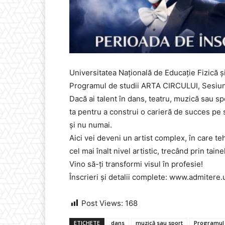
Universitatea Națională de Educație Fizică
Programul de studii ARTA CIRCULUI, Sesiunea
Dacă ai talent în dans, teatru, muzică sau spo
ta pentru a construi o carieră de succes pe sc
și nu numai.
Aici vei deveni un artist complex, în care teh
cel mai înalt nivel artistic, trecând prin taine
Vino să-ți transformi visul în profesie!
Înscrieri și detalii complete: www.admitere.
Post Views:
168
ETICHETE
dans
muzică sau sport
Programul 