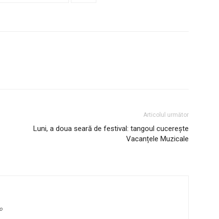
Articolul următor
Luni, a doua seară de festival: tangoul cucerește
Vacanțele Muzicale
ro