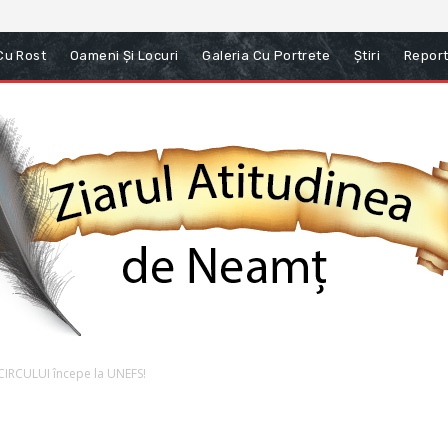
 Cu Rost
Oameni Și Locuri
Galeria Cu Portrete
Știri
Report
 CIRCULUI începe la UNEFS!