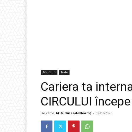
Anunțuri
Texte
Cariera ta intern
CIRCULUI începe
De către
AtitudineadeNeamț
-
02/07/2026