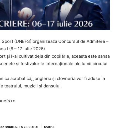
 și Sport (UNEFS) organizează Concursul de Admitere –
 I (6 – 17 iulie 2026).
rt și l-ai cultivat deja din copilărie, aceasta este șansa
enele și festivalurile internaționale ale lumii circului
nica acrobatică, jongleria și clovneria vor fi aduse la
le teatrului, muzicii și dansului.
unefs.ro
de studii ARTA CIRCULUI
teatru