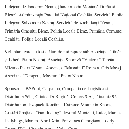
Județean de Jandarmi Neamț (Jandarmeria Montană Durău și
Bicaz), Administrația Parcului Național Ceahlău, Serviciul Public
Județean Salvamont Neamț, Serviciul de Ambulanță Neamț,
Primăria Orașului Bicaz, Poliția Locală Bicaz, Primăria Comunei
Ceahlău, Poliția Locală Ceahlău.
Voluntarii care au fost alături de noi reprezintă: Asociația ”Tânăr
și Liber” Piatra Neamț, Asociația Sportivă ”Victoria” Tarcău,
Mizuno Piatra Neamț, Asociația ”Mușatinii” Roman, Cris Masaj,
Asociația ”Terapeuți Maseuri” Piatra Neamț.
Sponsori – BSPrint, Carpatina, Compania de Logistica si
Distributie WIT, Clinica Dr.Rugină, Comes S.A., Dinamic 92
Distribution, Evopack România, Extreme-Mountain-Sports,
Gustări Spațiale, ”i:am fueling”, Izvorul Muntelui, Lafor, Maria’s
Ladybugs, Marteo, Nord Arin, Pensiunea Georgiana, Toddy
Group SRL, Vitamin Aqua, Volta Grup.