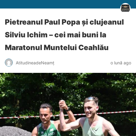
Pietreanul Paul Popa și clujeanul
Silviu Ichim – cei mai buni la
Maratonul Muntelui Ceahlău
AtitudineadeNeamț
o lună ago