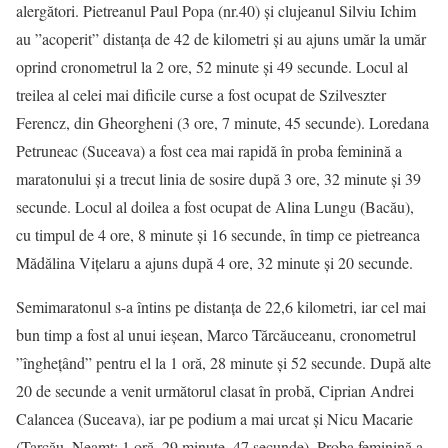
alergători. Pietreanul Paul Popa (nr.40) și clujeanul Silviu Ichim
au ”acoperit” distanța de 42 de kilometri și au ajuns umăr la umăr
oprind cronometrul la 2 ore, 52 minute și 49 secunde. Locul al
treilea al celei mai dificile curse a fost ocupat de Szilveszter
Ferencz, din Gheorgheni (3 ore, 7 minute, 45 secunde). Loredana
Petruneac (Suceava) a fost cea mai rapidă în proba feminină a
maratonului și a trecut linia de sosire după 3 ore, 32 minute și 39
secunde. Locul al doilea a fost ocupat de Alina Lungu (Bacău),
cu timpul de 4 ore, 8 minute și 16 secunde, în timp ce pietreanca
Mădălina Vițelaru a ajuns după 4 ore, 32 minute și 20 secunde.
Semimaratonul s-a întins pe distanța de 22,6 kilometri, iar cel mai
bun timp a fost al unui ieșean, Marco Tărcăuceanu, cronometrul
”înghețând” pentru el la 1 oră, 28 minute și 52 secunde. După alte
20 de secunde a venit următorul clasat în probă, Ciprian Andrei
Calancea (Suceava), iar pe podium a mai urcat și Nicu Macarie
(Tarcău, Neamț; 1 oră, 29 minute, 47 secunde). Proba feminină a