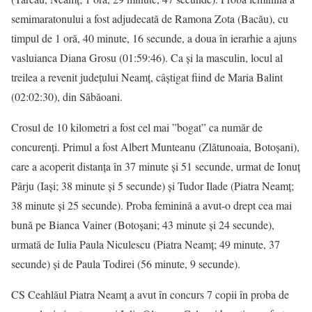
semimaratonului a fost adjudecată de Ramona Zota (Bacău), cu
timpul de 1 oră, 40 minute, 16 secunde, a doua în ierarhie a ajuns
vasluianca Diana Grosu (01:59:46). Ca și la masculin, locul al
treilea a revenit județului Neamț, câștigat fiind de Maria Balint
(02:02:30), din Săbăoani.
Crosul de 10 kilometri a fost cel mai ”bogat” ca număr de
concurenți. Primul a fost Albert Munteanu (Zlătunoaia, Botoșani),
care a acoperit distanța în 37 minute și 51 secunde, urmat de Ionuț
Pârju (Iași; 38 minute și 5 secunde) și Tudor Ilade (Piatra Neamț;
38 minute și 25 secunde). Proba feminină a avut-o drept cea mai
bună pe Bianca Vainer (Botoșani; 43 minute și 24 secunde),
urmată de Iulia Paula Niculescu (Piatra Neamț; 49 minute, 37
secunde) și de Paula Todirei (56 minute, 9 secunde).
CS Ceahlăul Piatra Neamț a avut în concurs 7 copii în proba de