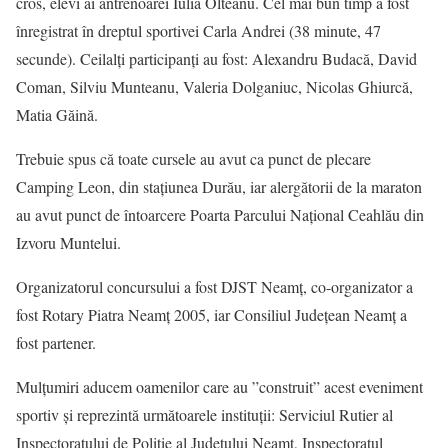
cros, elevi ai antrenoarei Iulia Olteanu. Cel mai bun timp a fost
înregistrat în dreptul sportivei Carla Andrei (38 minute, 47
secunde). Ceilalți participanți au fost: Alexandru Budacă, David
Coman, Silviu Munteanu, Valeria Dolganiuc, Nicolas Ghiurcă,
Matia Găină.
Trebuie spus că toate cursele au avut ca punct de plecare
Camping Leon, din stațiunea Durău, iar alergătorii de la maraton
au avut punct de întoarcere Poarta Parcului Național Ceahlău din
Izvoru Muntelui.
Organizatorul concursului a fost DJST Neamț, co-organizator a
fost Rotary Piatra Neamț 2005, iar Consiliul Județean Neamț a
fost partener.
Mulțumiri aducem oamenilor care au ”construit” acest eveniment
sportiv și reprezintă următoarele instituții: Serviciul Rutier al
Inspectoratului de Poliție al Județului Neamț, Inspectoratul