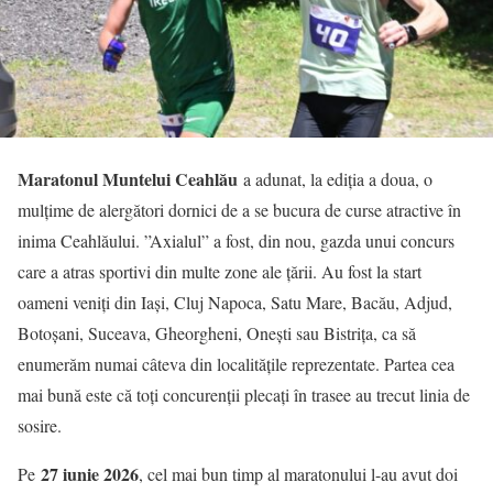
Maratonul Muntelui Ceahlău
a adunat, la ediția a doua, o
mulțime de alergători dornici de a se bucura de curse atractive în
inima Ceahlăului. ”Axialul” a fost, din nou, gazda unui concurs
care a atras sportivi din multe zone ale țării. Au fost la start
oameni veniți din Iași, Cluj Napoca, Satu Mare, Bacău, Adjud,
Botoșani, Suceava, Gheorgheni, Onești sau Bistrița, ca să
enumerăm numai câteva din localitățile reprezentate. Partea cea
mai bună este că toți concurenții plecați în trasee au trecut linia de
sosire.
27 iunie 2026
Pe
, cel mai bun timp al maratonului l-au avut doi