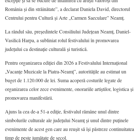
excepție și să se bucure de întâlnirea cu artiști valoroși din
România și din străinătate”, a declarat Daniela David, directorul
Centrului pentru Cultură și Arte „Carmen Saeculare” Neamț.
La rândul său, președintele Consiliului Județean Neamț,
Daniel-
Vasilică Harpa
, a subliniat rolul festivalului în promovarea
județului ca destinație culturală și turistică.
Pentru organizarea ediției din 2026 a Festivalului Internațional
„Vacanțe Muzicale la Piatra-Neamț”, autoritățile au estimat un
buget de 1.120.000 de lei. Suma acoperă costurile legate de
organizarea celor zece evenimente, onorariile artiștilor, logistica și
promovarea manifestării.
Ajuns la cea de-a 51-a ediție, festivalul rămâne unul dintre
simbolurile culturale ale județului Neamț și unul dintre puținele
evenimente de acest gen care au reușit să își păstreze continuitatea
timp de peste jumătate de secol.