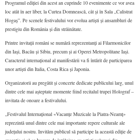
Programul ediției din acest an cuprinde 10 evenimente ce vor avea
loc atât în aer liber, la Curtea Domnească, cât și în Sala „Calistrat
Hogaș”. Pe scenele festivalului vor evolua artiști și ansambluri de
prestigiu din România și din străinătate.
Printre invitații români se numără reprezentanți ai Filarmonicilor
din Iași, Bacău și Sibiu, precum și ai Operei Metropolitane Iași.
Caracterul internațional al manifestării va fi întărit de participarea
unor artiști din Italia, Costa Rica și Japonia.
Organizatorii au pregătit și concerte dedicate publicului larg, unul
dintre cele mai așteptate momente fiind recitalul trupei Holograf –
invitata de onoare a festivalului.
„Festivalul Internațional «Vacanțe Muzicale la Piatra-Neamț»
reprezintă unul dintre cele mai importante repere culturale ale
județului nostru. Invităm publicul să participe la această ediție de